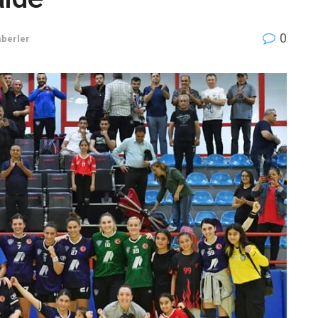
0
berler