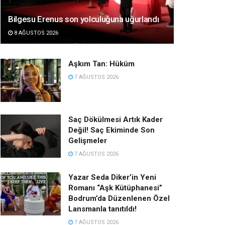
Bilgesu Erenus son yolculuğuna uğurlandı
8 AĞUSTOS 2026
Aşkım Tan: Hüküm
7 AĞUSTOS 2026
Saç Dökülmesi Artık Kader
Değil! Saç Ekiminde Son
Gelişmeler
7 AĞUSTOS 2026
Yazar Seda Diker’in Yeni
Romanı “Aşk Kütüphanesi”
Bodrum’da Düzenlenen Özel
Lansmanla tanıtıldı!
7 AĞUSTOS 2026