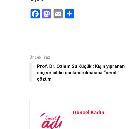
F
M
E
S
a
a
m
h
ce
st
ail
ar
b
o
e
o
d
o
o
Önceki Yazı
Prof. Dr. Özlem Su Küçük : Kışın yıpranan
k
n
saç ve cildin canlandırılmasına “nemli”
çözüm
Güncel Kadın