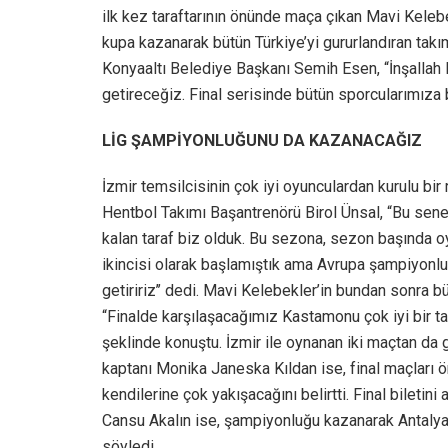
ilk kez taraftarının önünde maça çıkan Mavi Kelebe
kupa kazanarak bütün Türkiye’yi gururlandıran takı
Konyaaltı Belediye Başkanı Semih Esen, “İnşallah
getireceğiz. Final serisinde bütün sporcularımıza ba
LİG ŞAMPİYONLUĞUNU DA KAZANACAĞIZ
İzmir temsilcisinin çok iyi oyunculardan kurulu bi
Hentbol Takımı Başantrenörü Birol Ünsal, “Bu sene 
kalan taraf biz olduk. Bu sezona, sezon başında 
ikincisi olarak başlamıştık ama Avrupa şampiyonlu
getiririz’’ dedi. Mavi Kelebekler’in bundan sonra 
“Finalde karşılaşacağımız Kastamonu çok iyi bir t
şeklinde konuştu. İzmir ile oynanan iki maçtan da ga
kaptanı Monika Janeska Kıldan ise, final maçları 
kendilerine çok yakışacağını belirtti. Final biletini 
Cansu Akalın ise, şampiyonluğu kazanarak Antalya’
söyledi.