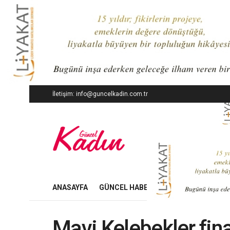
İletişim: info@guncelkadin.com.tr
ANASAYFA
GÜNCEL HABERLER
İŞ DÜNYASI
Mavi Kelebekler fin