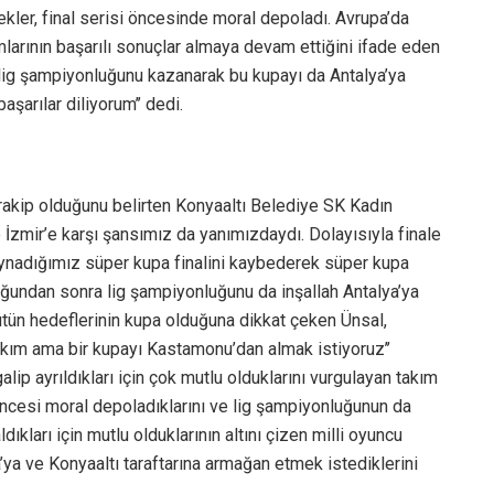
kler, final serisi öncesinde moral depoladı. Avrupa’da
mlarının başarılı sonuçlar almaya devam ettiğini ifade eden
 lig şampiyonluğunu kazanarak bu kupayı da Antalya’ya
şarılar diliyorum’’ dedi.
r rakip olduğunu belirten Konyaaltı Belediye SK Kadın
İzmir’e karşı şansımız da yanımızdaydı. Dolayısıyla finale
oynadığımız süper kupa finalini kaybederek süper kupa
ğundan sonra lig şampiyonluğunu da inşallah Antalya’ya
bütün hedeflerinin kupa olduğuna dikkat çeken Ünsal,
akım ama bir kupayı Kastamonu’dan almak istiyoruz’’
lip ayrıldıkları için çok mutlu olduklarını vurgulayan takım
öncesi moral depoladıklarını ve lig şampiyonluğunun da
aldıkları için mutlu olduklarının altını çizen milli oyuncu
ya ve Konyaaltı taraftarına armağan etmek istediklerini