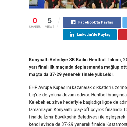
0
5
Facebook'ta Paylaş
SHARES
VIEWS
Linkedin'de Paylaş
Konyaaltı Belediye SK Kadın Hentbol Takımı, 2
yarı finali ilk maçında deplasmanda mağlup ett
maçta da 37-29 yenerek finale yükseldi.
EHF Avrupa Kupası’nı kazanarak dikkatleri üzerin
Lig’de de yoluna devam ediyor. Hentbol branşında
Kelebekler, zirve hedefiyle başladığı ligde de adı
tamamlayan Konyaaltı, play-off çeyrek finalinde Tek
finalde İzmir Büyükşehir Belediyesi ile eşleşere
kendi evinde de 37-29 yenerek finalde Kastamonu 