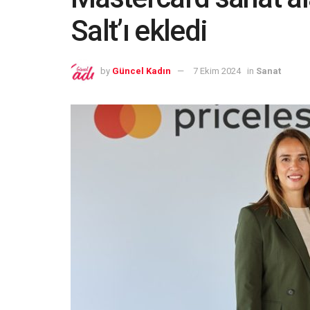
Salt’ı ekledi
by
Güncel Kadın
7 Ekim 2024
in
Sanat