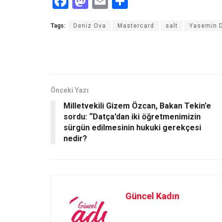
F
M
E
S
a
a
m
h
Tags:
Deniz Ova
Mastercard
salt
Yasemin D
ce
st
ail
ar
b
o
e
o
d
o
o
Önceki Yazı
k
n
Milletvekili Gizem Özcan, Bakan Tekin’e
sordu: “Datça’dan iki öğretmenimizin
sürgün edilmesinin hukuki gerekçesi
nedir?
Güncel Kadın