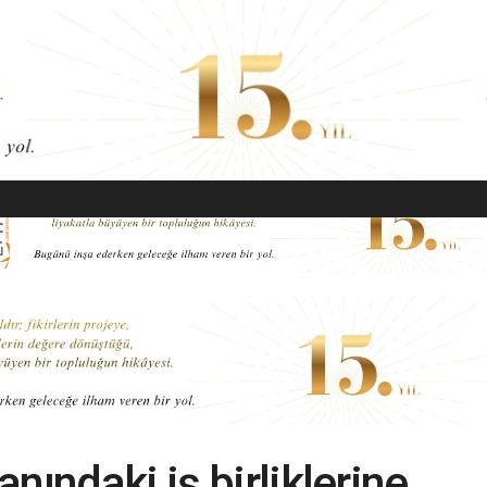
EKONOMI
MODA
GÜZELLIK
SAĞLIK
YAŞAM
SANAT
nındaki iş birliklerine