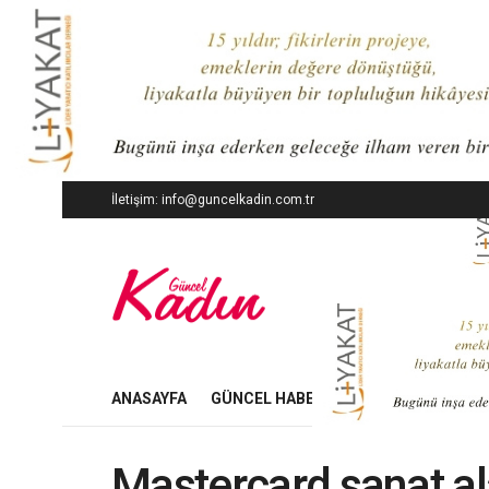
İletişim: info@guncelkadin.com.tr
ANASAYFA
GÜNCEL HABERLER
İŞ DÜNYASI
Mastercard sanat ala