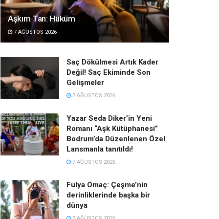
Aşkım Tan: Hüküm
7 AĞUSTOS 2026
Saç Dökülmesi Artık Kader
Değil! Saç Ekiminde Son
Gelişmeler
7 AĞUSTOS 2026
Yazar Seda Diker’in Yeni
Romanı “Aşk Kütüphanesi”
Bodrum’da Düzenlenen Özel
Lansmanla tanıtıldı!
7 AĞUSTOS 2026
Fulya Omaç: Çeşme’nin
derinliklerinde başka bir
dünya
7 AĞUSTOS 2026