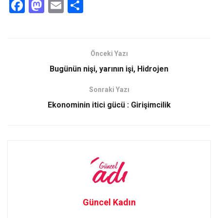
F
M
E
S
a
a
m
h
ce
st
ail
ar
b
o
e
Önceki Yazı
o
d
Bugünün nişi, yarının işi, Hidrojen
o
o
Sonraki Yazı
k
n
Ekonominin itici gücü : Girişimcilik
Güncel Kadın