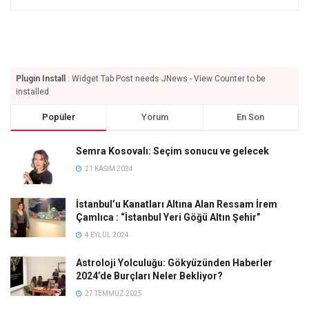
Plugin Install
: Widget Tab Post needs JNews - View Counter to be
installed
Popüler
Yorum
En Son
Semra Kosovalı: Seçim sonucu ve gelecek
21 KASIM 2024
İstanbul’u Kanatları Altına Alan Ressam İrem
Çamlıca : “İstanbul Yeri Göğü Altın Şehir”
4 EYLÜL 2024
Astroloji Yolculuğu: Gökyüzünden Haberler
2024’de Burçları Neler Bekliyor?
27 TEMMUZ 2025