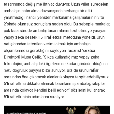
tasarımında değişime ihtiyaç duyuyor. Uzun yıllar süregelen
ambalajın satın alma davranışında herhangi bir etki
yaratmadığı inancı, yeniden markalama çalışmalarının 3’te
2’sinde olumsuz sonuçlara neden oldu. Bu sebeple markalar,
çok kısa sürede ambalaj tasarımlarını test etmeye yarayan
yapay zeka destekli 5’li raf etkisi metoduna yöneldi. Ürün
satışlarından istenilen verimi almak için ambalajın
ölçümlenmesi gerektiğini söyleyen Tasarist Yaratıcı
Direktörü Musa Çelik, “Sıkça kullandığımız yapay zeka
teknolojisi, ambalajdaki ögelerin ne kadar görünür olduğunu
%95 doğruluk payıyla bize sunuyor. Biz de ürünü raflar
arasından öne çıkaracak alanları kolayca tespit edebiliyoruz.
5’li raf etkisi dikkate alınarak tasarlanmış ambalaj, rakipler
arasında kolayca kendini belli ediyor.” sözlerini kullanarak
5’li raf etkisinin adımlarını sıralıyor.