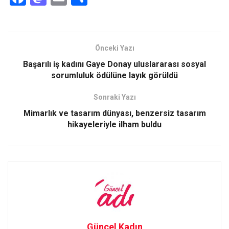
a
a
m
h
ce
st
ail
ar
b
o
e
Önceki Yazı
o
d
Başarılı iş kadını Gaye Donay uluslararası sosyal
o
o
sorumluluk ödülüne layık görüldü
k
n
Sonraki Yazı
Mimarlık ve tasarım dünyası, benzersiz tasarım
hikayeleriyle ilham buldu
Güncel Kadın