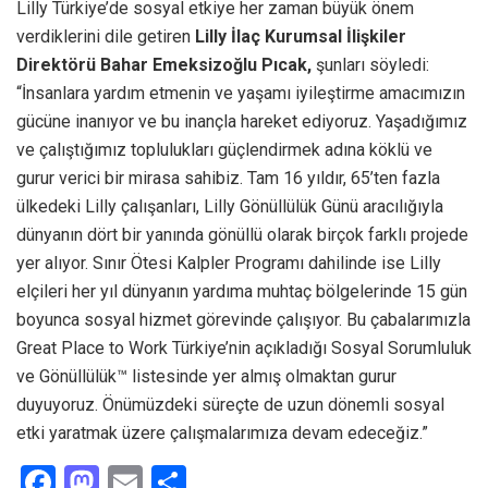
Lilly Türkiye’de sosyal etkiye her zaman büyük önem
verdiklerini dile getiren
Lilly İlaç Kurumsal İlişkiler
Direktörü Bahar Emeksizoğlu Pıcak,
şunları söyledi:
“İnsanlara yardım etmenin ve yaşamı iyileştirme amacımızın
gücüne inanıyor ve bu inançla hareket ediyoruz. Yaşadığımız
ve çalıştığımız toplulukları güçlendirmek adına köklü ve
gurur verici bir mirasa sahibiz. Tam 16 yıldır, 65’ten fazla
ülkedeki Lilly çalışanları, Lilly Gönüllülük Günü aracılığıyla
dünyanın dört bir yanında gönüllü olarak birçok farklı projede
yer alıyor. Sınır Ötesi Kalpler Programı dahilinde ise Lilly
elçileri her yıl dünyanın yardıma muhtaç bölgelerinde 15 gün
boyunca sosyal hizmet görevinde çalışıyor. Bu çabalarımızla
Great Place to Work Türkiye’nin açıkladığı Sosyal Sorumluluk
ve Gönüllülük™ listesinde yer almış olmaktan gurur
duyuyoruz. Önümüzdeki süreçte de uzun dönemli sosyal
etki yaratmak üzere çalışmalarımıza devam edeceğiz.”
F
M
E
S