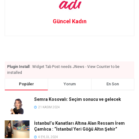
Güncel Kadın
Plugin Install
: Widget Tab Post needs JNews - View Counter to be
installed
Popüler
Yorum
En Son
Semra Kosovalı: Seçim sonucu ve gelecek
21 KASIM 2024
İstanbul’u Kanatları Altına Alan Ressam İrem
Çamlıca : “İstanbul Yeri Göğü Altın Şehir”
4 EYLÜL 2024