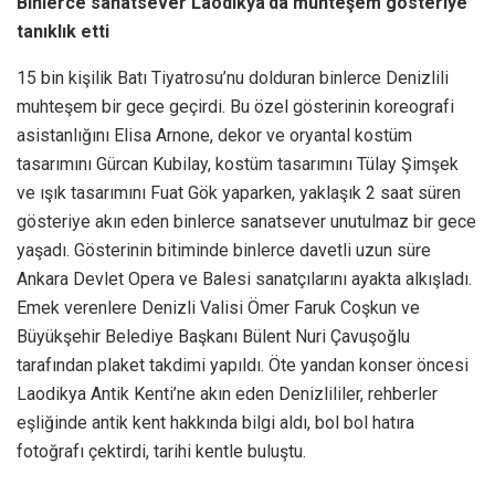
Binlerce sanatsever Laodikya’da muhteşem gösteriye
tanıklık etti
15 bin kişilik Batı Tiyatrosu’nu dolduran binlerce Denizlili
muhteşem bir gece geçirdi. Bu özel gösterinin koreografi
asistanlığını Elisa Arnone, dekor ve oryantal kostüm
tasarımını Gürcan Kubilay, kostüm tasarımını Tülay Şimşek
ve ışık tasarımını Fuat Gök yaparken, yaklaşık 2 saat süren
gösteriye akın eden binlerce sanatsever unutulmaz bir gece
yaşadı. Gösterinin bitiminde binlerce davetli uzun süre
Ankara Devlet Opera ve Balesi sanatçılarını ayakta alkışladı.
Emek verenlere Denizli Valisi Ömer Faruk Coşkun ve
Büyükşehir Belediye Başkanı Bülent Nuri Çavuşoğlu
tarafından plaket takdimi yapıldı. Öte yandan konser öncesi
Laodikya Antik Kenti’ne akın eden Denizlililer, rehberler
eşliğinde antik kent hakkında bilgi aldı, bol bol hatıra
fotoğrafı çektirdi, tarihi kentle buluştu.