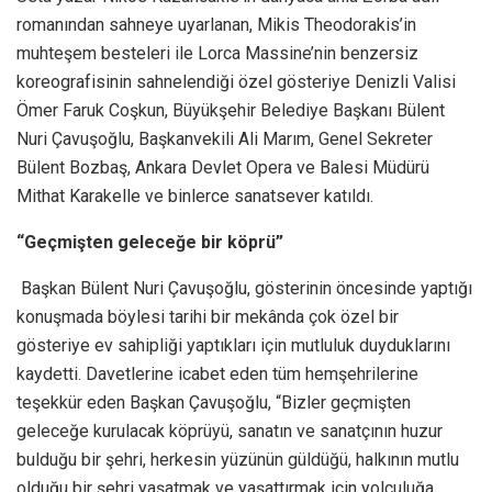
romanından sahneye uyarlanan, Mikis Theodorakis’in
muhteşem besteleri ile Lorca Massine’nin benzersiz
koreografisinin sahnelendiği özel gösteriye Denizli Valisi
Ömer Faruk Coşkun, Büyükşehir Belediye Başkanı Bülent
Nuri Çavuşoğlu, Başkanvekili Ali Marım, Genel Sekreter
Bülent Bozbaş, Ankara Devlet Opera ve Balesi Müdürü
Mithat Karakelle ve binlerce sanatsever katıldı.
“Geçmişten geleceğe bir köprü”
Başkan Bülent Nuri Çavuşoğlu, gösterinin öncesinde yaptığı
konuşmada böylesi tarihi bir mekânda çok özel bir
gösteriye ev sahipliği yaptıkları için mutluluk duyduklarını
kaydetti. Davetlerine icabet eden tüm hemşehrilerine
teşekkür eden Başkan Çavuşoğlu, “Bizler geçmişten
geleceğe kurulacak köprüyü, sanatın ve sanatçının huzur
bulduğu bir şehri, herkesin yüzünün güldüğü, halkının mutlu
olduğu bir şehri yaşatmak ve yaşattırmak için yolculuğa