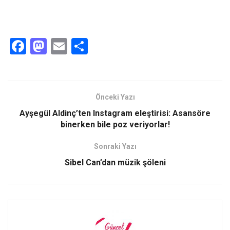
F
M
E
S
a
a
m
h
ce
st
ail
ar
b
o
e
Önceki Yazı
o
d
Ayşegül Aldinç’ten Instagram eleştirisi: Asansöre
o
o
binerken bile poz veriyorlar!
k
n
Sonraki Yazı
Sibel Can’dan müzik şöleni