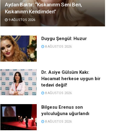
Aydan Baktır: “Kıskanırım Seni Ben,
Kıskanırım Kendimden”
9 AĞUSTOS 2026
Duygu Şengül: Huzur
8 AĞUSTOS 2026
Dr. Asiye Gülsüm Kakı:
Hacamat herkese uygun bir
tedavi değil!
8 AĞUSTOS 2026
Bilgesu Erenus son
yolculuğuna uğurlandı
8 AĞUSTOS 2026