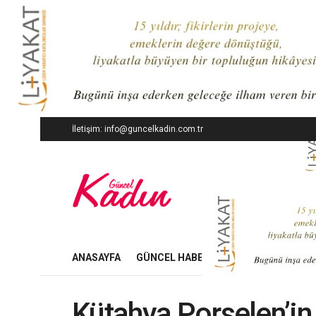
İletişim: info@guncelkadin.com.tr
ANASAYFA
GÜNCEL HABERLER
İŞ DÜNYASI
Kütahya Porselen’i