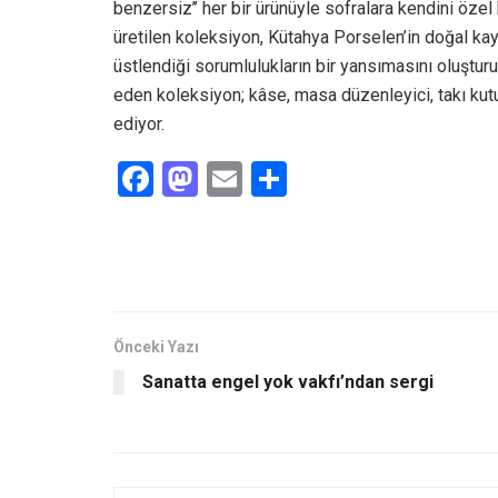
benzersiz’’ her bir ürünüyle sofralara kendini özel
üretilen koleksiyon, Kütahya Porselen’in doğal kayna
üstlendiği sorumlulukların bir yansımasını oluştur
eden koleksiyon; kâse, masa düzenleyici, takı kutu
ediyor.
F
M
E
S
a
a
m
h
ce
st
ail
ar
b
o
e
o
d
o
o
Önceki Yazı
Sanatta engel yok vakfı’ndan sergi
k
n