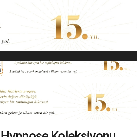
EKONOMI
MODA
GÜZELLIK
SAĞLIK
YAŞAM
SANAT
n Hypnose Koleksiyonu