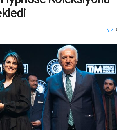
ekledi
0