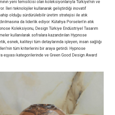
ının yeni temsilcisi olan koleksiyonlarıyla Türkiye’nin ve
. İleri teknolojiler kullanarak geliştirdiği inovatif
ahip olduğu sürdürülebilir üretim stratejisi ile atık
rılmasına da liderlik ediyor. Kütahya Porselen’in atık
ypnose Koleksiyonu, Design Türkiye Endüstriyel Tasarım
emeler kullanılarak sofralara kazandırılan Hypnose
tik, esnek, kaliteyi tüm detaylarında işleyen, insan sağlığı
ri’nin tüm kriterlerini bir araya getirdi. Hypnose
ra eşyası kategorilerinde ve Green Good Design Award