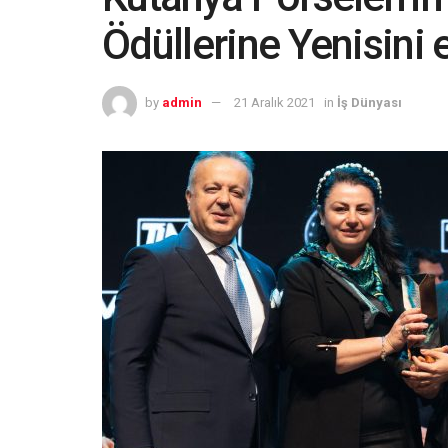
Ödüllerine Yenisini 
by
admin
21 Aralık 2021
in
İş Dünyası