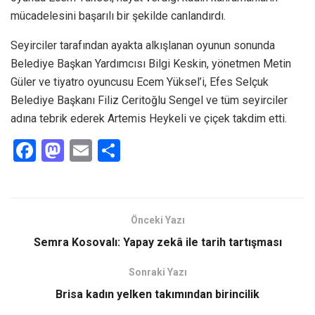
mücadelesini başarılı bir şekilde canlandırdı.
Seyirciler tarafından ayakta alkışlanan oyunun sonunda
Belediye Başkan Yardımcısı Bilgi Keskin, yönetmen Metin
Güler ve tiyatro oyuncusu Ecem Yüksel’i, Efes Selçuk
Belediye Başkanı Filiz Ceritoğlu Sengel ve tüm seyirciler
adına tebrik ederek Artemis Heykeli ve çiçek takdim etti.
F
M
E
S
a
a
m
h
ce
st
ail
ar
b
o
e
Önceki Yazı
o
d
Semra Kosovalı: Yapay zekâ ile tarih tartışması
o
o
Sonraki Yazı
k
n
Brisa kadın yelken takımından birincilik