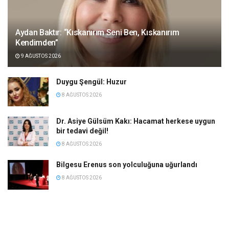
Aydan Baktır: “Kıskanırım Seni Ben, Kıskanırım
Kendimden”
9 AĞUSTOS 2026
Duygu Şengül: Huzur
8 AĞUSTOS 2026
Dr. Asiye Gülsüm Kakı: Hacamat herkese uygun
bir tedavi değil!
8 AĞUSTOS 2026
Bilgesu Erenus son yolculuğuna uğurlandı
8 AĞUSTOS 2026