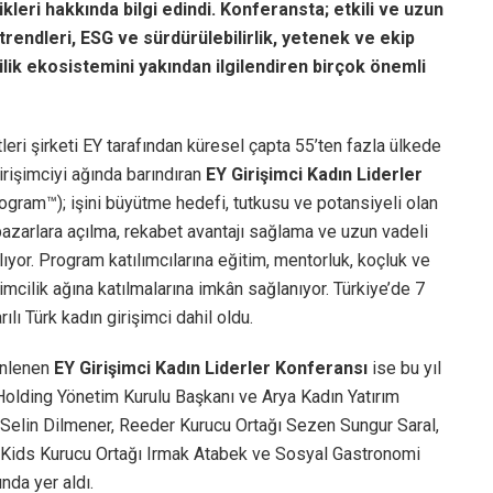
ikleri hakkında bilgi edindi. Konferansta; etkili ve uzun
rendleri, ESG ve sürdürülebilirlik, yetenek ve ekip
ilik ekosistemini yakından ilgilendiren birçok önemli
eri şirketi EY tarafından küresel çapta 55’ten fazla ülkede
irişimciyi ağında barındıran
EY Girişimci Kadın Liderler
ram™); işini büyütme hedefi, tutkusu ve potansiyeli olan
ı pazarlara açılma, rekabet avantajı sağlama ve uzun vadeli
yor. Program katılımcılarına eğitim, mentorluk, koçluk ve
şimcilik ağına katılmalarına imkân sağlanıyor. Türkiye’de 7
lı Türk kadın girişimci dahil oldu.
enlenen
EY Girişimci Kadın Liderler Konferansı
ise bu yıl
 Holding Yönetim Kurulu Başkanı ve Arya Kadın Yatırım
 Selin Dilmener, Reeder Kurucu Ortağı Sezen Sungur Saral,
 Kids Kurucu Ortağı Irmak Atabek ve Sosyal Gastronomi
nda yer aldı.