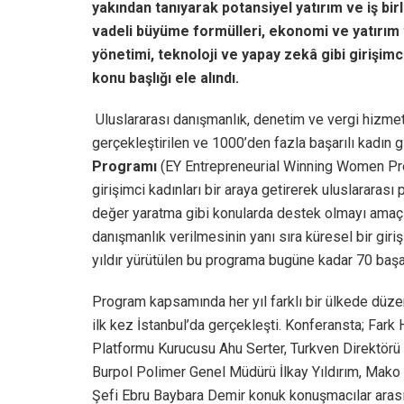
yakından tanıyarak potansiyel yatırım ve iş birl
vadeli büyüme formülleri, ekonomi ve yatırım t
yönetimi, teknoloji ve yapay zekâ gibi girişimc
konu başlığı ele alındı.
Uluslararası danışmanlık, denetim ve vergi hizmetl
gerçekleştirilen ve 1000’den fazla başarılı kadın g
Programı
(EY Entrepreneurial Winning Women Prog
girişimci kadınları bir araya getirerek uluslararas
değer yaratma gibi konularda destek olmayı amaçlı
danışmanlık verilmesinin yanı sıra küresel bir giri
yıldır yürütülen bu programa bugüne kadar 70 başarı
Program kapsamında her yıl farklı bir ülkede düz
ilk kez İstanbul’da gerçekleşti. Konferansta; Fark
Platformu Kurucusu Ahu Serter, Turkven Direktörü
Burpol Polimer Genel Müdürü İlkay Yıldırım, Mako
Şefi Ebru Baybara Demir konuk konuşmacılar arası