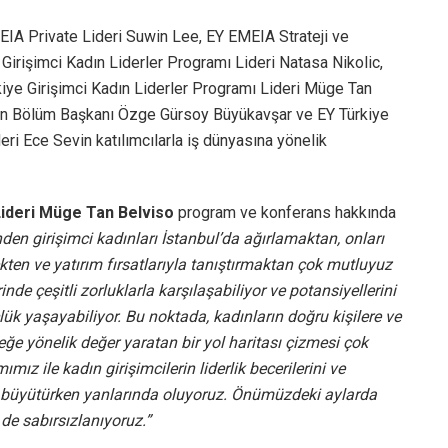
MEIA Private Lideri Suwin Lee, EY EMEIA Strateji ve
irişimci Kadın Liderler Programı Lideri Natasa Nikolic,
kiye Girişimci Kadın Liderler Programı Lideri Müge Tan
man Bölüm Başkanı Özge Gürsoy Büyükavşar ve EY Türkiye
deri Ece Sevin katılımcılarla iş dünyasına yönelik
 Lideri Müge Tan Belviso
program ve konferans hakkında
den girişimci kadınları İstanbul’da ağırlamaktan, onları
kten ve yatırım fırsatlarıyla tanıştırmaktan çok mutluyuz
nde çeşitli zorluklarla karşılaşabiliyor ve potansiyellerini
ük yaşayabiliyor. Bu noktada, kadınların doğru kişilere ve
ğe yönelik değer yaratan bir yol haritası çizmesi çok
ız ile kadın girişimcilerin liderlik becerilerini ve
rini büyütürken yanlarında oluyoruz. Önümüzdeki aylarda
de sabırsızlanıyoruz.”