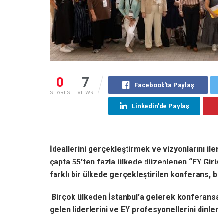
0
7
Facebook'ta Paylaş
SHARES
VIEWS
Linkedin'de Paylaş
İdeallerini gerçekleştirmek ve vizyonlarını ile
çapta 55’ten fazla ülkede düzenlenen “EY Giri
farklı bir ülkede gerçekleştirilen konferans, b
Birçok ülkeden İstanbul’a gelerek konferansa 
gelen liderlerini ve EY profesyonellerini dinl