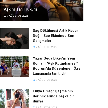
Aşkım Tan: Hüküm
7 AĞUSTOS 2026
Saç Dökülmesi Artık Kader
Değil! Saç Ekiminde Son
Gelişmeler
7 AĞUSTOS 2026
Yazar Seda Diker’in Yeni
Romanı “Aşk Kütüphanesi”
Bodrum’da Düzenlenen Özel
Lansmanla tanıtıldı!
7 AĞUSTOS 2026
Fulya Omaç: Çeşme’nin
derinliklerinde başka bir
dünya
7 AĞUSTOS 2026