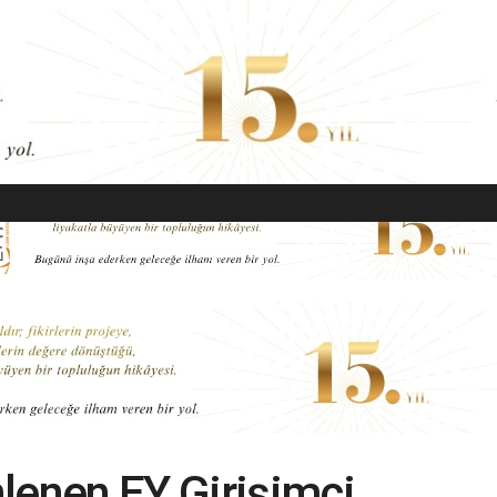
EKONOMI
MODA
GÜZELLIK
SAĞLIK
YAŞAM
SANAT
lenen EY Girişimci