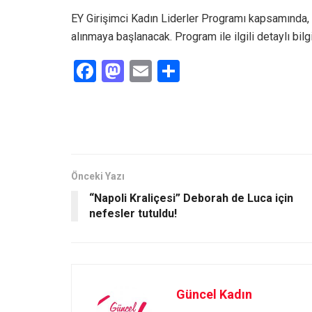
EY Girişimci Kadın Liderler Programı kapsamında,
alınmaya başlanacak. Program ile ilgili detaylı bilg
F
M
E
S
a
a
m
h
ce
st
ail
ar
b
o
e
o
d
o
o
Önceki Yazı
“Napoli Kraliçesi” Deborah de Luca için
k
n
nefesler tutuldu!
Güncel Kadın