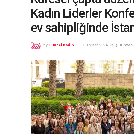
Kadın Liderler Konfe
ev sahipliğinde İsta
by
Güncel Kadın
30 Nisan 2024
in
İş Dünyası