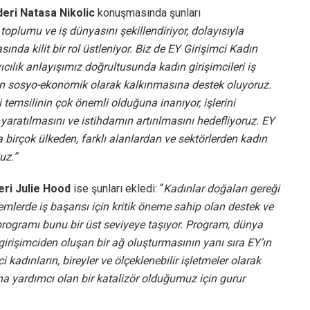
deri Natasa Nikolic
konuşmasında şunları
toplumu ve iş dünyasını şekillendiriyor, dolayısıyla
nda kilit bir rol üstleniyor. Biz de EY Girişimci Kadın
yıcılık anlayışımız doğrultusunda kadın girişimcileri iş
ın sosyo-ekonomik olarak kalkınmasına destek oluyoruz.
 temsilinin çok önemli olduğuna inanıyor, işlerini
 yaratılmasını ve istihdamın artırılmasını hedefliyoruz. EY
birçok ülkeden, farklı alanlardan ve sektörlerden kadın
uz.”
eri Julie Hood
ise şunları ekledi: “
Kadınlar doğaları gereği
temlerde iş başarısı için kritik öneme sahip olan destek ve
rogramı bunu bir üst seviyeye taşıyor. Program, dünya
irişimciden oluşan bir ağ oluşturmasının yanı sıra EY’ın
kadınların, bireyler ve ölçeklenebilir işletmeler olarak
a yardımcı olan bir katalizör olduğumuz için gurur