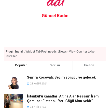
Güncel Kadın
Plugin Install
: Widget Tab Post needs JNews - View Counter to be
installed
Popüler
Yorum
En Son
Semra Kosovalı: Seçim sonucu ve gelecek
21 KASIM 2024
İstanbul’u Kanatları Altına Alan Ressam İrem
Çamlıca : “İstanbul Yeri Göğü Altın Şehir”
4 EYLÜL 2024