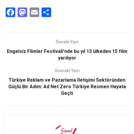
F
M
E
S
a
a
m
h
ce
st
ail
ar
b
o
e
Önceki Yazı
o
d
Engelsiz Filmler Festivali’nde bu yıl 13 ülkeden 15 film
o
o
yarılıyor
k
n
Sonraki Yazı
Türkiye Reklam ve Pazarlama İletişimi Sektöründen
Güçlü Bir Adım: Ad Net Zero Türkiye Resmen Hayata
Geçti