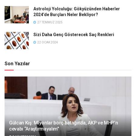
Astroloji Yolculuğu: Gökyüzünden Haberler
2024’de Burçları Neler Bekliyor?
27 TEMMUZ 2025
Sizi Daha Genç Gösterecek Saç Renkleri
22 OCAK 2024
Son Yazılar
Gülcan Kış: Mlyonlar borç batağında, AKP ve MHP’n
cevabı “Araştırmayalım”