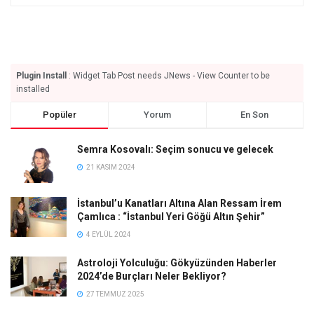
Plugin Install
: Widget Tab Post needs JNews - View Counter to be
installed
Popüler
Yorum
En Son
Semra Kosovalı: Seçim sonucu ve gelecek
21 KASIM 2024
İstanbul’u Kanatları Altına Alan Ressam İrem
Çamlıca : “İstanbul Yeri Göğü Altın Şehir”
4 EYLÜL 2024
Astroloji Yolculuğu: Gökyüzünden Haberler
2024’de Burçları Neler Bekliyor?
27 TEMMUZ 2025