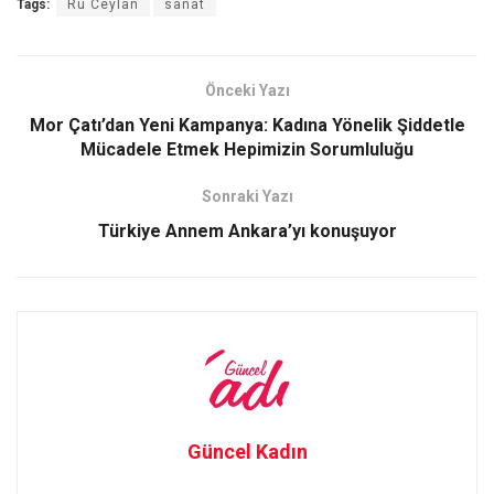
Tags:
Ru Ceylan
sanat
ce
st
ail
ar
b
o
e
o
d
Önceki Yazı
o
o
Mor Çatı’dan Yeni Kampanya: Kadına Yönelik Şiddetle
Mücadele Etmek Hepimizin Sorumluluğu
k
n
Sonraki Yazı
Türkiye Annem Ankara’yı konuşuyor
Güncel Kadın