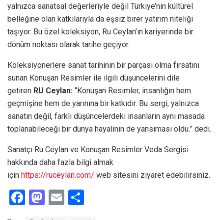
yalnızca sanatsal değerleriyle değil Türkiye’nin kültürel
belleğine olan katkılarıyla da eşsiz birer yatırım niteliği
taşıyor. Bu özel koleksiyon, Ru Ceylan’ın kariyerinde bir
dönüm noktası olarak tarihe geçiyor.
Koleksiyonerlere sanat tarihinin bir parçası olma fırsatını
sunan Konuşan Resimler ile ilgili düşüncelerini dile
getiren
RU Ceylan:
“Konuşan Resimler, insanlığın hem
geçmişine hem de yarınına bir katkıdır. Bu sergi, yalnızca
sanatın değil, farklı düşüncelerdeki insanların aynı masada
toplanabileceği bir dünya hayalinin de yansıması oldu.” dedi.
Sanatçı Ru Ceylan ve Konuşan Resimler Veda Sergisi
hakkında daha fazla bilgi almak
için
https://ruceylan.com/
web sitesini ziyaret edebilirsiniz.
F
M
E
S
a
a
m
h