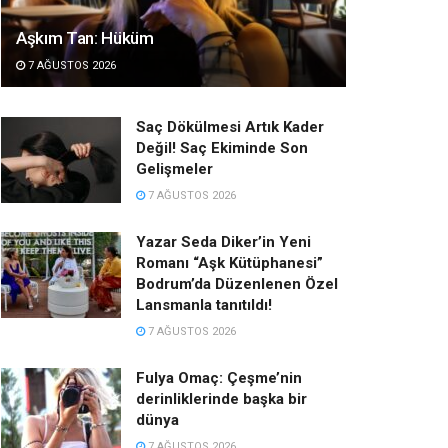
Aşkım Tan: Hüküm
7 AĞUSTOS 2026
Saç Dökülmesi Artık Kader
Değil! Saç Ekiminde Son
Gelişmeler
7 AĞUSTOS 2026
Yazar Seda Diker’in Yeni
Romanı “Aşk Kütüphanesi”
Bodrum’da Düzenlenen Özel
Lansmanla tanıtıldı!
7 AĞUSTOS 2026
Fulya Omaç: Çeşme’nin
derinliklerinde başka bir
dünya
7 AĞUSTOS 2026