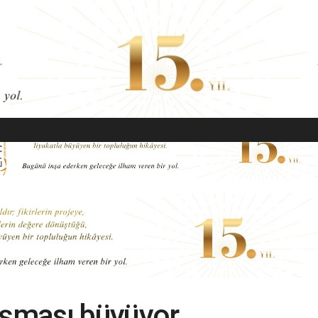
EKONOMI
MODA
GÜZELLIK
SAĞLIK
YAŞAM
SANAT
ışması büyüyor