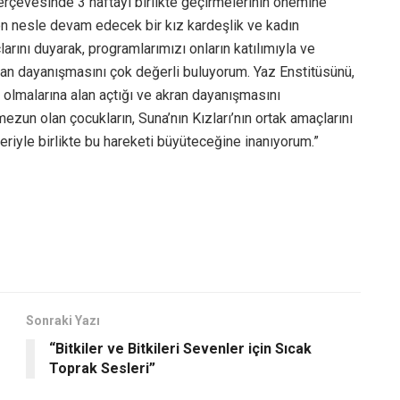
çerçevesinde 3 haftayı birlikte geçirmelerinin önemine
den nesle devam edecek bir kız kardeşlik ve kadın
arını duyarak, programlarımızı onların katılımıyla ve
kran dayanışmasını çok değerli buluyorum. Yaz Enstitüsünü,
 olmalarına alan açtığı ve akran dayanışmasını
un olan çocukların, Suna’nın Kızları’nın ortak amaçlarını
riyle birlikte bu hareketi büyüteceğine inanıyorum.”
Sonraki Yazı
“Bitkiler ve Bitkileri Sevenler için Sıcak
Toprak Sesleri”