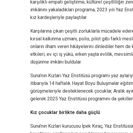
karşılıklı empati geliştirme, kültürel çeşitliliğin 
imkânını yakaladıkları programa, 2023 yılı Yaz Enst
kız kardeşleriyle paylaştılar.
Karşılarına çıkan çeşitli zorluklarla mücadele eder
kırsal kalkınma uzmanı, polis, pilot gibi farklı me
onların ilham veren hikâyelerini dinlediler hem de 
etkileri, ev içi iş yükü, erken yaşta evlilik, mevsim
düşünme imkânı buldular.
Suna’nın Kızları Yaz Enstitüsü programı yaz aylarıy
itibarıyla 14 haftalık Hayat Boyu Buluşmalar eğiti
görüşmeleriyle desteklenecek çocuklar, Aralık ayı
gelerek 2025 Yaz Enstitüsü programını da şekille
Kız çocuklar birlikte daha güçlü
Suna’nın Kızları kurucusu İpek Kıraç, Yaz Enstitüsü