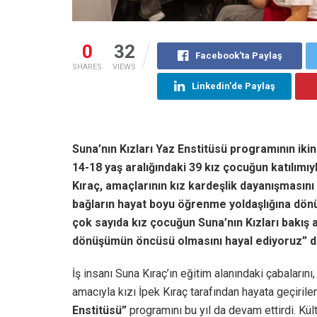
0
32
Facebook'ta Paylaş
SHARES
VIEWS
Linkedin'de Paylaş
Suna’nın Kızları Yaz Enstitüsü programının ikin
14-18 yaş aralığındaki 39 kız çocuğun katılımıy
Kıraç, amaçlarının kız kardeşlik dayanışması
bağların hayat boyu öğrenme yoldaşlığına dönüş
çok sayıda kız çocuğun Suna’nın Kızları bakış 
dönüşümün öncüsü olmasını hayal ediyoruz” d
İş insanı Suna Kıraç’ın eğitim alanındaki çabalarını
amacıyla kızı İpek Kıraç tarafından hayata geçiril
Enstitüsü”
programını bu yıl da devam ettirdi. Kültür