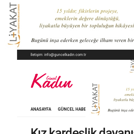
İletişim: info@guncelkadin.com.tr
ANASAYFA
GÜNCEL HABERLER
İŞ DÜNYASI
Kız kardeşlik dayan