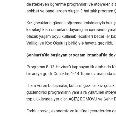
destekleyen öğrenme programları ve atölyeler, alan
sohbet ve panellerden oluşan 3 haftalık program Şa
Kız çocukların güvenli öğrenme imkânlarıyla buluşm
karşılaştıkları sorunlara dayanışma içerisinde ya
olacak yaşam boyu kullanabilecekleri beceriler ka
Valiliği ve Koç Okulu iş birliğiyle hayata geçirildi.
Şanlıurfa’da başlayan program İstanbul’da dev
Programın 8-13 Haziran’ı kapsayan ilk etabında Koç
bir araya geldi. Çocuklar, 1-14 Temmuz arasında is
İlham veren buluşmalar, kültürel geziler, kız çocuk
güçlendirici programların yanı sıra yürütülen atöly
topluluklarında yer alan AÇEV, BOMOVU ve Şehir D
Farklı sosyal, ekonomik ve kültürel çevrelerden ge