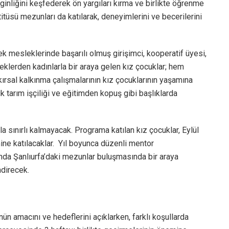
zenginliğini keşfederek ön yargıları kırma ve birlikte öğrenme
itüsü mezunları da katılarak, deneyimlerini ve becerilerini
ek mesleklerinde başarılı olmuş girişimci, kooperatif üyesi,
sleklerden kadınlarla bir araya gelen kız çocuklar; hem
kırsal kalkınma çalışmalarının kız çocuklarının yaşamına
lik tarım işçiliği ve eğitimden kopuş gibi başlıklarda
la sınırlı kalmayacak. Programa katılan kız çocuklar, Eylül
mine katılacaklar. Yıl boyunca düzenli mentor
nda Şanlıurfa’daki mezunlar buluşmasında bir araya
ndirecek.
nün amacını ve hedeflerini açıklarken, farklı koşullarda