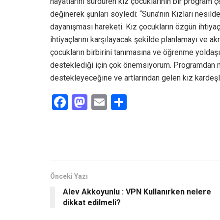
hayatlarını sürdüren kız çocuklarının bir program 
değinerek şunları söyledi: “Suna’nın Kızları nesil
dayanışması hareketi. Kız çocukların özgün ihtiyaçl
ihtiyaçlarını karşılayacak şekilde planlamayı ve a
çocukların birbirini tanımasına ve öğrenme yoldaşı
desteklediği için çok önemsiyorum. Programdan mez
destekleyeceğine ve artlarından gelen kız kardeşle
F
M
E
S
a
a
m
h
ce
st
ail
ar
b
o
e
o
d
o
o
Önceki Yazı
Alev Akkoyunlu : VPN Kullanırken nelere
k
n
dikkat edilmeli?