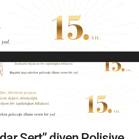
EKONOMI
MODA
GÜZELLIK
SAĞLIK
YAŞAM
SANAT
dar Sert” diyen Polisiye