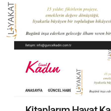
İletişim: info@guncelkadin.com.tr
ANASAYFA
GÜNCEL HABERLER
İŞ DÜNYASI
Kitaplarım Hayat Ka