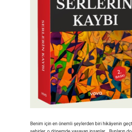
Benim için en önemli şeylerden biri hikâyenin geçt
şehirler, o dönemde yaşayan insanlar… Bunların do