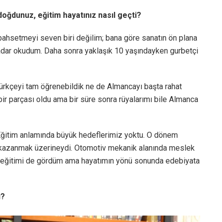
oğdunuz, eğitim hayatınız nasıl geçti?
ahsetmeyi seven biri değilim; bana göre sanatın ön plana
 kadar okudum. Daha sonra yaklaşık 10 yaşındayken gurbetçi
 Türkçeyi tam öğrenebildik ne de Almancayı başta rahat
bir parçası oldu ama bir süre sonra rüyalarımı bile Almanca
 Eğitim anlamında büyük hedeflerimiz yoktu. O dönem
ra kazanmak üzerineydi. Otomotiv mekanik alanında meslek
ğı eğitimi de gördüm ama hayatımın yönü sonunda edebiyata
ı?