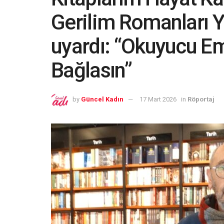
Gerilim Romanları Y
uyardı: “Okuyucu Em
Bağlasın”
by
Güncel Kadın
17 Mart 2026
in
Röportaj