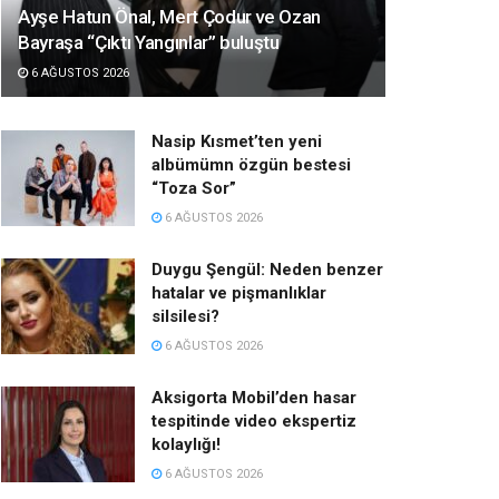
Ayşe Hatun Önal, Mert Çodur ve Ozan
Bayraşa “Çıktı Yangınlar” buluştu
6 AĞUSTOS 2026
Nasip Kısmet’ten yeni
albümümn özgün bestesi
“Toza Sor”
6 AĞUSTOS 2026
Duygu Şengül: Neden benzer
hatalar ve pişmanlıklar
silsilesi?
6 AĞUSTOS 2026
Aksigorta Mobil’den hasar
tespitinde video ekspertiz
kolaylığı!
6 AĞUSTOS 2026