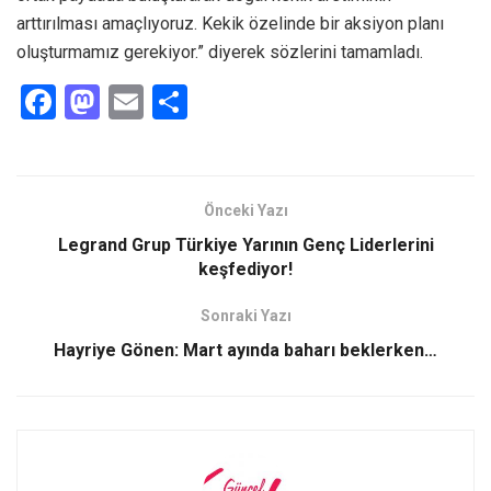
arttırılması amaçlıyoruz. Kekik özelinde bir aksiyon planı
oluşturmamız gerekiyor.” diyerek sözlerini tamamladı.
F
M
E
S
a
a
m
h
ce
st
ail
ar
b
o
e
Önceki Yazı
o
d
Legrand Grup Türkiye Yarının Genç Liderlerini
o
o
keşfediyor!
k
n
Sonraki Yazı
Hayriye Gönen: Mart ayında baharı beklerken…