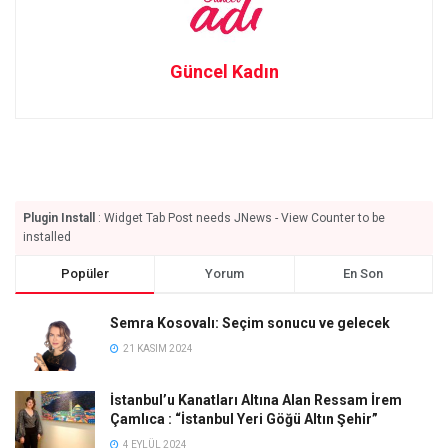
Güncel Kadın
Plugin Install
: Widget Tab Post needs JNews - View Counter to be
installed
Popüler
Yorum
En Son
Semra Kosovalı: Seçim sonucu ve gelecek
21 KASIM 2024
İstanbul’u Kanatları Altına Alan Ressam İrem
Çamlıca : “İstanbul Yeri Göğü Altın Şehir”
4 EYLÜL 2024