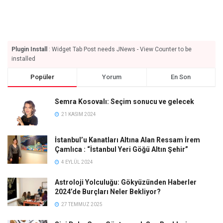
Plugin Install
: Widget Tab Post needs JNews - View Counter to be
installed
Popüler
Yorum
En Son
Semra Kosovalı: Seçim sonucu ve gelecek
21 KASIM 2024
İstanbul’u Kanatları Altına Alan Ressam İrem
Çamlıca : “İstanbul Yeri Göğü Altın Şehir”
4 EYLÜL 2024
Astroloji Yolculuğu: Gökyüzünden Haberler
2024’de Burçları Neler Bekliyor?
27 TEMMUZ 2025