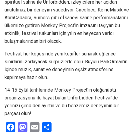
spiritüel sahne ile Unforbidden, izleyicilere her açıdan
unutulmaz bir deneyim vadediyor. Circoloco, KeineMusik ve
AbraCadabra, Rumors gibi efsanevi sahne performanslarını
ülkemize getiren Monkey Project’in imzasını taşıyan bu
etkinlik, festival tutkunları için yılın en heyecan verici
buluşmalarından biri olacak.
Festival, her köşesinde yeni keşifler sunarak eğlence
sınırlarını zorlayacak sürprizlerle dolu. Büyülü ParkOrman’ın
içinde müzik, sanat ve deneyimin eşsiz atmosferine
kapılmaya hazır olun.
14-15 Eylül tarihlerinde Monkey Project’in olağanüstü
organizasyonu ile hayat bulan Unforbidden Festival’de
yerinizi şimdiden ayırtın ve bu benzersiz deneyimin bir
parçası olun!
F
M
E
S