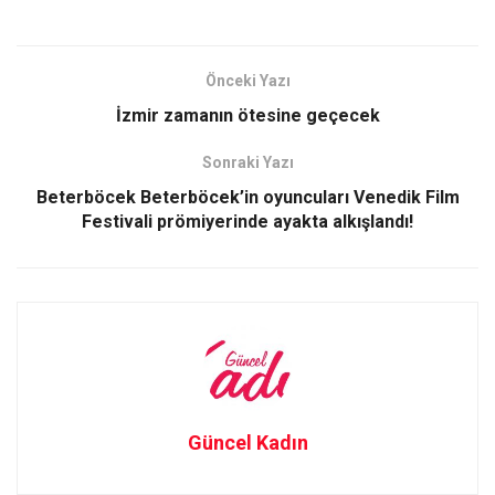
a
a
m
h
ce
st
ail
ar
b
o
e
Önceki Yazı
o
d
İzmir zamanın ötesine geçecek
o
o
Sonraki Yazı
k
n
Beterböcek Beterböcek’in oyuncuları Venedik Film
Festivali prömiyerinde ayakta alkışlandı!
Güncel Kadın