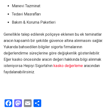
Manevi Tazminat
Tedavi Masrafları
Bakım & Koruma Paketleri
Genellikle talep edilerek poliçeye eklenen bu ek teminatlar
aracın kapsamlı bir şekilde güvence altına alınmasını sağlar.
Yukarıda bahsedilen bilgiler sigorta firmalarının
değerlendirme süreçlerine göre değişkenlik gösterilebilir.
Eğer kasko öncesinde aracın değeri hakkında bilgi alınmak
isteniyorsa Hepiyi Sigorta’nın
kasko değerleme
aracından
faydalanabilirsiniz.
F
M
E
S