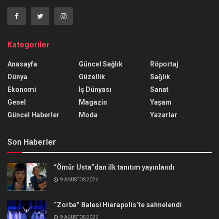
Kategoriler
Anasayfa
Güncel Sağlık
Röportaj
Dünya
Güzellik
Sağlık
Ekonomi
İş Dünyası
Sanat
Genel
Magazin
Yaşam
Güncel Haberler
Moda
Yazarlar
Son Haberler
“Ömür Usta”dan ilk tanıtım yayınlandı
9 AĞUSTOS 2026
“Zorba” Balesi Hierapolis’te sahnelendi
9 AĞUSTOS 2026