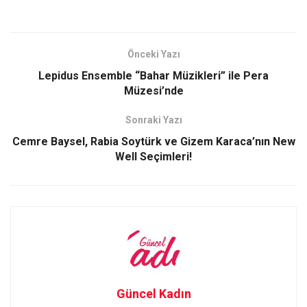
a
a
m
h
ce
st
ail
ar
b
o
e
Önceki Yazı
o
d
Lepidus Ensemble “Bahar Müzikleri” ile Pera
o
o
Müzesi’nde
k
n
Sonraki Yazı
Cemre Baysel, Rabia Soytürk ve Gizem Karaca’nın New
Well Seçimleri!
Güncel Kadın