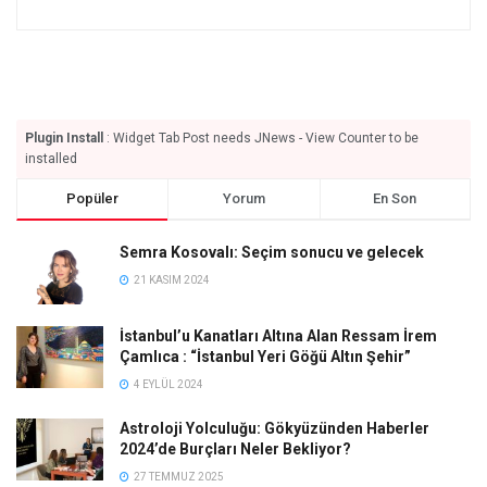
Plugin Install
: Widget Tab Post needs JNews - View Counter to be
installed
Popüler
Yorum
En Son
Semra Kosovalı: Seçim sonucu ve gelecek
21 KASIM 2024
İstanbul’u Kanatları Altına Alan Ressam İrem
Çamlıca : “İstanbul Yeri Göğü Altın Şehir”
4 EYLÜL 2024
Astroloji Yolculuğu: Gökyüzünden Haberler
2024’de Burçları Neler Bekliyor?
27 TEMMUZ 2025