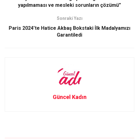
o
o
yapılmaması ve mesleki sorunların çözümü”
k
n
Sonraki Yazı
Paris 2024’te Hatice Akbaş Bokstaki İlk Madalyamızı
Garantiledi
Güncel Kadın