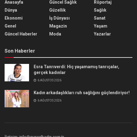
Anasayfa
Güncel Sağlık
Röportaj
Dünya
Güzellik
Sağlık
Ekonomi
İş Dünyası
Sanat
Genel
Magazin
Yaşam
Güncel Haberler
Moda
Yazarlar
Son Haberler
Esra Tanrıverdi: Hiç yaşamamış tanrıçalar,
gerçek kadınlar
6 AĞUSTOS 2026
Kadın arkadaşlıkları ruh sağlığını güçlendiriyor!
6 AĞUSTOS 2026
İletişim: info@guncelkadin.com.tr