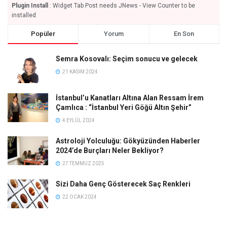
Plugin Install
: Widget Tab Post needs JNews - View Counter to be
installed
Popüler
Yorum
En Son
Semra Kosovalı: Seçim sonucu ve gelecek
21 KASIM 2024
İstanbul’u Kanatları Altına Alan Ressam İrem
Çamlıca : “İstanbul Yeri Göğü Altın Şehir”
4 EYLÜL 2024
Astroloji Yolculuğu: Gökyüzünden Haberler
2024’de Burçları Neler Bekliyor?
27 TEMMUZ 2025
Sizi Daha Genç Gösterecek Saç Renkleri
22 OCAK 2024