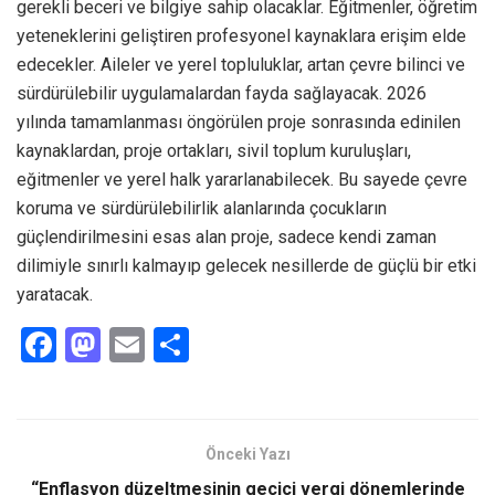
gerekli beceri ve bilgiye sahip olacaklar. Eğitmenler, öğretim
yeteneklerini geliştiren profesyonel kaynaklara erişim elde
edecekler. Aileler ve yerel topluluklar, artan çevre bilinci ve
sürdürülebilir uygulamalardan fayda sağlayacak. 2026
yılında tamamlanması öngörülen proje sonrasında edinilen
kaynaklardan, proje ortakları, sivil toplum kuruluşları,
eğitmenler ve yerel halk yararlanabilecek. Bu sayede çevre
koruma ve sürdürülebilirlik alanlarında çocukların
güçlendirilmesini esas alan proje, sadece kendi zaman
dilimiyle sınırlı kalmayıp gelecek nesillerde de güçlü bir etki
yaratacak.
F
M
E
S
a
a
m
h
ce
st
ail
ar
b
o
e
Önceki Yazı
o
d
“Enflasyon düzeltmesinin geçici vergi dönemlerinde