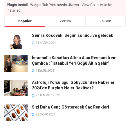
Plugin Install
: Widget Tab Post needs JNews - View Counter to be
installed
Popüler
Yorum
En Son
Semra Kosovalı: Seçim sonucu ve gelecek
21 KASIM 2024
İstanbul’u Kanatları Altına Alan Ressam İrem
Çamlıca : “İstanbul Yeri Göğü Altın Şehir”
4 EYLÜL 2024
Astroloji Yolculuğu: Gökyüzünden Haberler
2024’de Burçları Neler Bekliyor?
27 TEMMUZ 2025
Sizi Daha Genç Gösterecek Saç Renkleri
22 OCAK 2024