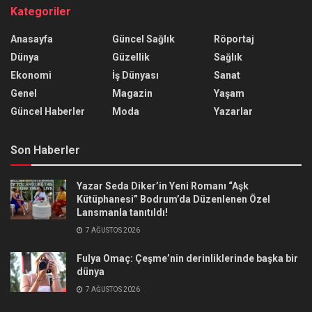
Kategoriler
Anasayfa
Güncel Sağlık
Röportaj
Dünya
Güzellik
Sağlık
Ekonomi
İş Dünyası
Sanat
Genel
Magazin
Yaşam
Güncel Haberler
Moda
Yazarlar
Son Haberler
Yazar Seda Diker’in Yeni Romanı “Aşk
Kütüphanesi” Bodrum’da Düzenlenen Özel
Lansmanla tanıtıldı!
7 AĞUSTOS 2026
Fulya Omaç: Çeşme’nin derinliklerinde başka bir
dünya
7 AĞUSTOS 2026