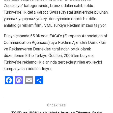
Züccaciye” kategorisinde, bronz ödülün sahibi oldu.
Türkiye’de ilk defa Karaca SwissCrystal ürünlerinde bulunan,
yanmaz yapışmaz yüzey deneyiminin esprili bir dille
anlatıldığı reklam filmi, VML Türkiye Reklam imzası taşıyor.
Dünya çapında 55 ülkede, EACA’e (European Association of
Communciation Agencies) üye Reklam Ajansları Dernekleri
ve Reklamveren Dernekleri tarafından ortak olarak
düzenlenen Effie Türkiye Ödülleri, 2005’ten bu yana
Türkiye’de reklamcılık alanında gerçekleştirilen etkileyici
kampanyaları ödüllendiriyor.
F
M
E
S
a
a
m
h
ce
st
ail
ar
b
o
e
Önceki Yazı
o
d