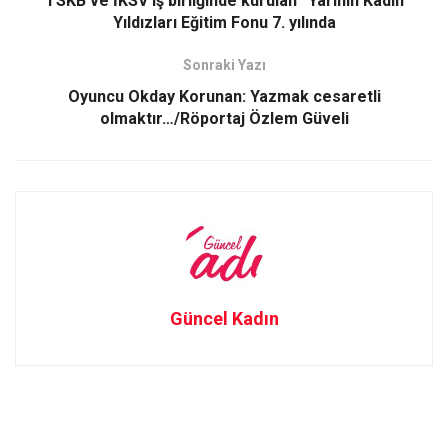
TSKB ve İKSV iş birliğinde kurulan “Yarının Kadın
o
o
Yıldızları Eğitim Fonu 7. yılında
k
n
Sonraki Yazı
Oyuncu Okday Korunan: Yazmak cesaretli
olmaktır…/Röportaj Özlem Güveli
Güncel Kadın