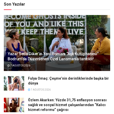
Son Yazılar
Yazar Seda Diker’in Yeni Romanı “Aşk Kütüphanesi”
Bodrum’da Düzenlenen Özel Lansmanla tanıtıldı!
7 AĞUSTOS 2026
Fulya Omaç: Çeşme’nin derinliklerinde başka bir
dünya
7 AĞUSTOS 2026
Özlem Akarken: Yüzde 31,75 enflasyon sonrası
sağlık ve sosyal hizmet çalışanlarından “Kalıcı
hizmet reformu” çağrısı