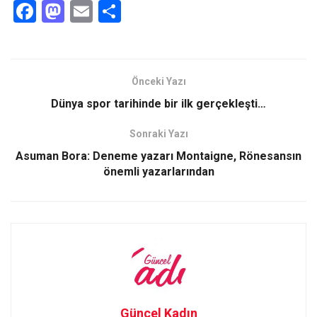
F
M
E
S
a
a
m
h
ce
st
ail
ar
b
o
e
Önceki Yazı
o
d
Dünya spor tarihinde bir ilk gerçekleşti…
o
o
Sonraki Yazı
k
n
Asuman Bora: Deneme yazarı Montaigne, Rönesansın
önemli yazarlarından
Güncel Kadın