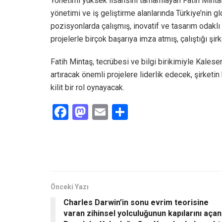
Yönetimi yüksek lisansını tamamlayan Fatih Mintaş,
yönetimi ve iş geliştirme alanlarında Türkiye’nin g
pozisyonlarda çalışmış, inovatif ve tasarım odaklı
projelerle birçok başarıya imza atmış, çalıştığı şirk
Fatih Mintaş, tecrübesi ve bilgi birikimiyle Kales
artıracak önemli projelere liderlik edecek, şirket
kilit bir rol oynayacak.
F
M
E
S
a
a
m
h
ce
st
ail
ar
b
o
e
o
d
o
o
Önceki Yazı
Charles Darwin’in sonu evrim teorisine
k
n
varan zihinsel yolculuğunun kapılarını açan