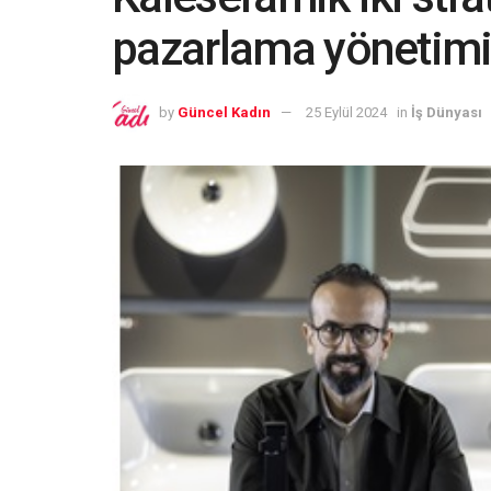
pazarlama yönetimin
by
Güncel Kadın
25 Eylül 2024
in
İş Dünyası