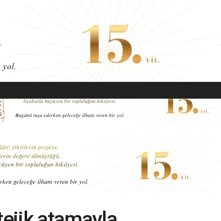
EKONOMI
MODA
GÜZELLIK
SAĞLIK
YAŞAM
SANAT
tejik atamayla