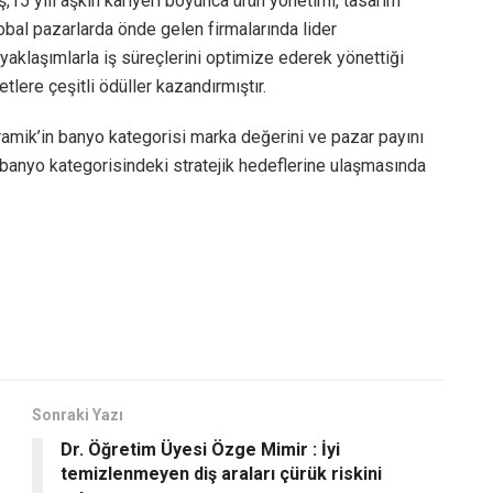
15 yılı aşkın kariyeri boyunca ürün yönetimi, tasarım
lobal pazarlarda önde gelen firmalarında lider
 yaklaşımlarla iş süreçlerini optimize ederek yönettiği
etlere çeşitli ödüller kazandırmıştır.
eramik’in banyo kategorisi marka değerini ve pazar payını
in banyo kategorisindeki stratejik hedeflerine ulaşmasında
Sonraki Yazı
Dr. Öğretim Üyesi Özge Mimir : İyi
temizlenmeyen diş araları çürük riskini