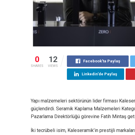
0
12
Facebook'ta Paylaş
SHARES
VIEWS
Linkedin'de Paylaş
Yapı malzemeleri sektörünün lider firması Kaleser
güçlendirdi. Seramik Kaplama Malzemeleri Kategor
Pazarlama Direktörlüğü görevine Fatih Mintaş getir
İki tecrübeli isim, Kaleseramik’in prestijli markalar