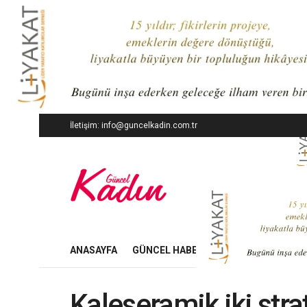
İletişim: info@guncelkadin.com.tr
ANASAYFA
GÜNCEL HABERLER
İŞ DÜNYASI
Kaleseramik iki stra