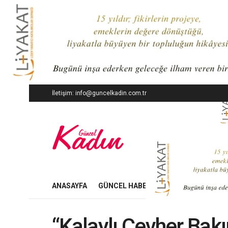
İletişim: info@guncelkadin.com.tr
ANASAYFA
GÜNCEL HABERLER
İŞ DÜNYASI
“Kalaylı Cevher Bakı