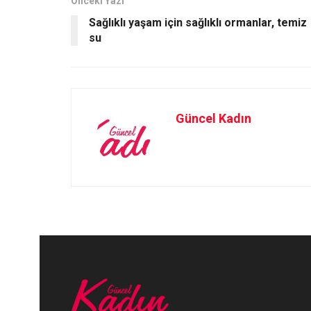
o
o
Önceki Yazı
Sağlıklı yaşam için sağlıklı ormanlar, temiz
k
n
su
Güncel Kadın