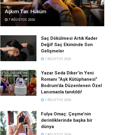
Aşkım Tan: Hüküm
7 AĞUSTOS 2026
Saç Dökülmesi Artık Kader
Değil! Saç Ekiminde Son
Gelişmeler
7 AĞUSTOS 2026
Yazar Seda Diker’in Yeni
Romanı “Aşk Kütüphanesi”
Bodrum’da Düzenlenen Özel
Lansmanla tanıtıldı!
7 AĞUSTOS 2026
Fulya Omaç: Çeşme’nin
derinliklerinde başka bir
dünya
7 AĞUSTOS 2026