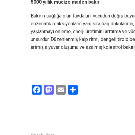
5000 yıllık mucize maden bakır
Bakırın sağlığa olan faydaları, vücudun doğru büyüm
enzimatik reaksiyonların yanı sıra bağ dokularının, 
yaşlanmayı önleme, enerji üretimini arttırma ve vüc
unsurdur. Düzenlenmiş kalp ritmi, dengeli tiroid be
artmış alyuvar oluşumu ve azalmış kolestrol bakırın 
F
M
E
S
a
a
m
h
ce
st
ail
ar
b
o
e
o
d