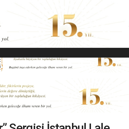
EKONOMI
MODA
GÜZELLIK
SAĞLIK
YAŞAM
SANAT
r” Sergisi İstanbul Lale