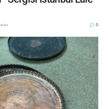
0
erler