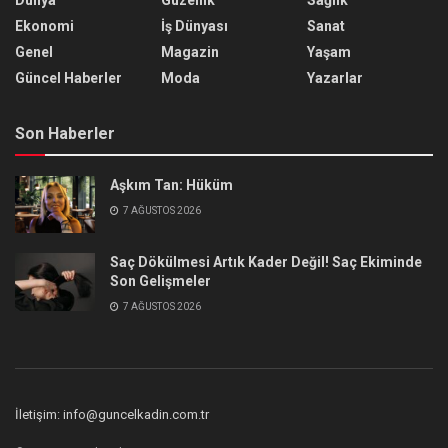
Dünya
Güzellik
Sağlık
Ekonomi
İş Dünyası
Sanat
Genel
Magazin
Yaşam
Güncel Haberler
Moda
Yazarlar
Son Haberler
Aşkım Tan: Hüküm
7 AĞUSTOS 2026
Saç Dökülmesi Artık Kader Değil! Saç Ekiminde
Son Gelişmeler
7 AĞUSTOS 2026
İletişim: info@guncelkadin.com.tr