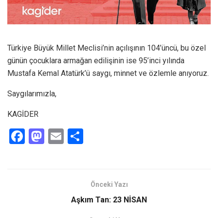
Türkiye Büyük Millet Meclisi’nin açılışının 104’üncü, bu özel
günün çocuklara armağan edilişinin ise 95’inci yılında
Mustafa Kemal Atatürk’ü saygı, minnet ve özlemle anıyoruz.
Saygılarımızla,
KAGİDER
F
M
E
S
a
a
m
h
ce
st
ail
ar
b
o
e
Önceki Yazı
o
d
Aşkım Tan: 23 NİSAN
o
o