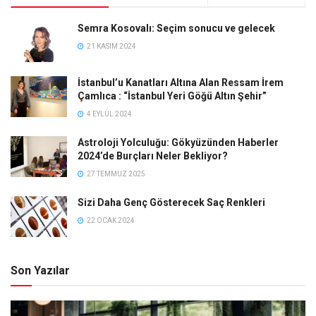
Semra Kosovalı: Seçim sonucu ve gelecek
21 KASIM 2024
İstanbul’u Kanatları Altına Alan Ressam İrem
Çamlıca : “İstanbul Yeri Göğü Altın Şehir”
4 EYLÜL 2024
Astroloji Yolculuğu: Gökyüzünden Haberler
2024’de Burçları Neler Bekliyor?
27 TEMMUZ 2025
Sizi Daha Genç Gösterecek Saç Renkleri
22 OCAK 2024
Son Yazılar