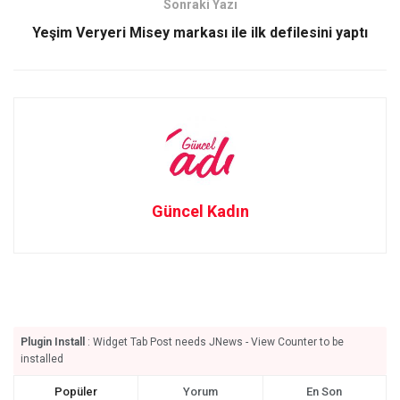
Sonraki Yazı
k
n
Yeşim Veryeri Misey markası ile ilk defilesini yaptı
Güncel Kadın
Plugin Install
: Widget Tab Post needs JNews - View Counter to be
installed
Popüler
Yorum
En Son