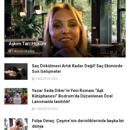
Aşkım Tan: Hüküm
7 AĞUSTOS 2026
Saç Dökülmesi Artık Kader Değil! Saç Ekiminde
Son Gelişmeler
7 AĞUSTOS 2026
Yazar Seda Diker’in Yeni Romanı “Aşk
Kütüphanesi” Bodrum’da Düzenlenen Özel
Lansmanla tanıtıldı!
7 AĞUSTOS 2026
Fulya Omaç: Çeşme’nin derinliklerinde başka bir
dünya