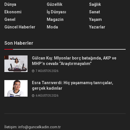
Dünya
Güzellik
Sağlık
Ekonomi
İş Dünyası
Sanat
Genel
Magazin
Yaşam
Güncel Haberler
Moda
Yazarlar
Son Haberler
Gülcan Kış: Mlyonlar borç batağında, AKP ve
MHP’n cevabı “Araştırmayalım”
7 AĞUSTOS 2026
Esra Tanrıverdi: Hiç yaşamamış tanrıçalar,
gerçek kadınlar
6 AĞUSTOS 2026
İletişim: info@guncelkadin.com.tr