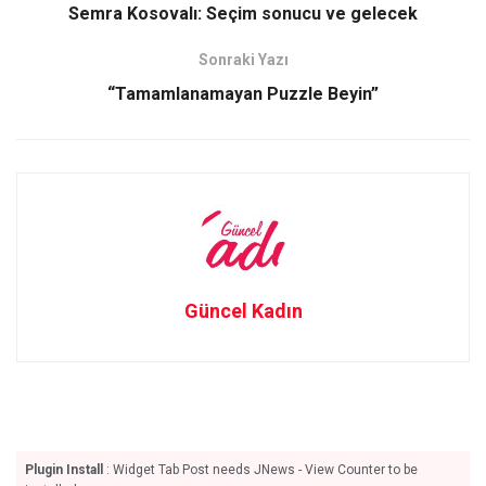
o
d
Semra Kosovalı: Seçim sonucu ve gelecek
o
o
Sonraki Yazı
k
n
“Tamamlanamayan Puzzle Beyin”
Güncel Kadın
Plugin Install
: Widget Tab Post needs JNews - View Counter to be