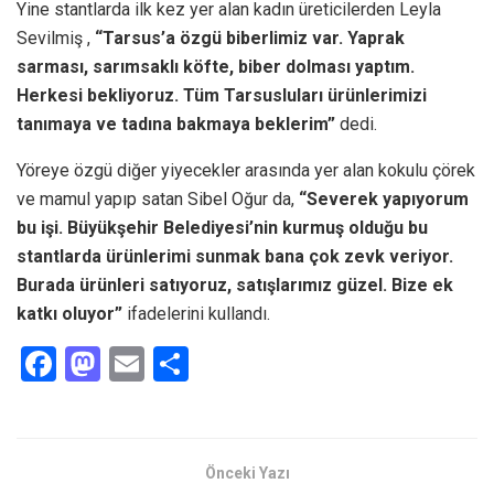
Yine stantlarda ilk kez yer alan kadın üreticilerden Leyla
Sevilmiş ,
“Tarsus’a özgü biberlimiz var. Yaprak
sarması, sarımsaklı köfte, biber dolması yaptım.
Herkesi bekliyoruz. Tüm Tarsusluları ürünlerimizi
tanımaya ve tadına bakmaya beklerim”
dedi.
Yöreye özgü diğer yiyecekler arasında yer alan kokulu çörek
ve mamul yapıp satan Sibel Oğur da,
“Severek yapıyorum
bu işi. Büyükşehir Belediyesi’nin kurmuş olduğu bu
stantlarda ürünlerimi sunmak bana çok zevk veriyor.
Burada ürünleri satıyoruz, satışlarımız güzel. Bize ek
katkı oluyor”
ifadelerini kullandı.
F
M
E
S
a
a
m
h
ce
st
ail
ar
b
o
e
Önceki Yazı