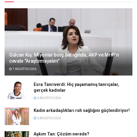
Gülcan Kış: Mlyonlar borç batağında, AKP ve MHP’n
cevabı “Araştırmayalım”
7 AĞUSTOS 2026
Esra Tanrıverdi: Hiç yaşamamış tanrıçalar,
gerçek kadınlar
6 AĞUSTOS 2026
Kadın arkadaşlıkları ruh sağlığını güçlendiriyor!
6 AĞUSTOS 2026
Aşkım Tan: Çözüm nerede?