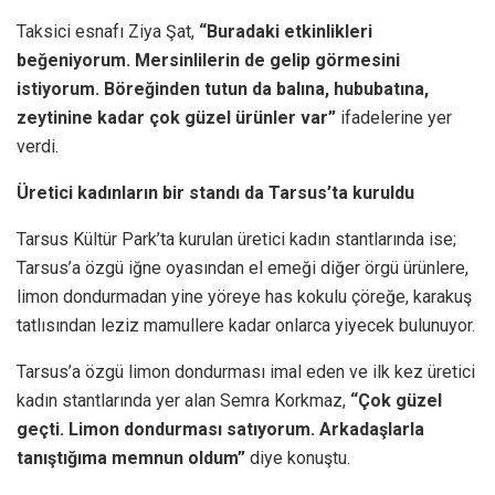
Taksici esnafı Ziya Şat,
“Buradaki etkinlikleri
beğeniyorum. Mersinlilerin de gelip görmesini
istiyorum. Böreğinden tutun da balına, hububatına,
zeytinine kadar çok güzel ürünler var”
ifadelerine yer
verdi.
Üretici kadınların bir standı da Tarsus’ta kuruldu
Tarsus Kültür Park’ta kurulan üretici kadın stantlarında ise;
Tarsus’a özgü iğne oyasından el emeği diğer örgü ürünlere,
limon dondurmadan yine yöreye has kokulu çöreğe, karakuş
tatlısından leziz mamullere kadar onlarca yiyecek bulunuyor.
Tarsus’a özgü limon dondurması imal eden ve ilk kez üretici
kadın stantlarında yer alan Semra Korkmaz,
“Çok güzel
geçti. Limon dondurması satıyorum. Arkadaşlarla
tanıştığıma memnun oldum”
diye konuştu.