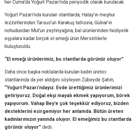
her Cuma’da Yoğurt Pazarı’nda periyodik olarak kurulacak.
Yoğurt Pazarı’nda kurulan stantlarda; Hatay’ın meşhur
lezzetlerinden Tarsus’un Karakuş tatlısına, Gülnar’ın
nohudundan Mut’un zeytinyağına, bal ürünlerinden hediyelik
eşyalara kadar birçok el emeği ürün Mersinlilerle
buluşturuldu.
“El emeği ürünlerimiz, bu stantlarda görünür oluyor”
Daha önce başka noktalarda kurulan kadın üretici
stantlarında da yer aldığını söyleyen Zübeyde Şahin,
“Yoğurt Pazarı’ndayız. Evde ürettiğimiz ürünlerimizi
getiriyoruz. Doğal ekşi mayalı ekmek yapıyorum, börek
yapıyorum. Vahap Bey’e çok teşekkür ediyoruz, bizden
desteklerini esirgemiyor her anlamda. Bütün üreten
kadınlarımızın yanında oluyor. El emeğimiz bu stantlarda
görünür oluyor”
dedi.