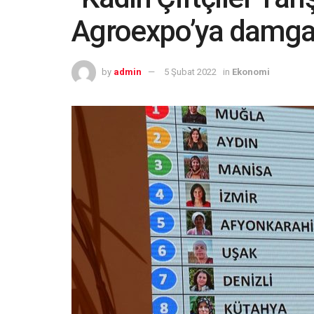
Agroexpo’ya damga
by
admin
5 Şubat 2022
in
Ekonomi