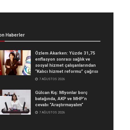
on Haberler
Özlem Akarken: Yüzde 31,75
enflasyon sonrası sağlık ve
sosyal hizmet çalışanlarından
“Kalıcı hizmet reformu” çağrısı
7 AĞUSTOS 2026
Gülcan Kış: Mlyonlar borç
batağında, AKP ve MHP’n
cevabı “Araştırmayalım”
7 AĞUSTOS 2026