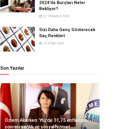
2024’de Burçları Neler
Bekliyor?
27 TEMMUZ 2025
Sizi Daha Genç Gösterecek
Saç Renkleri
22 OCAK 2024
Son Yazılar
Özlem Akarken: Yüzde 31,75 enflasyon
sonrası sağlık ve sosyal hizmet