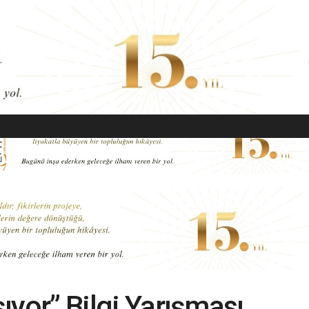
EKONOMI
MODA
GÜZELLIK
SAĞLIK
YAŞAM
SANAT
şıyor” Bilgi Yarışması