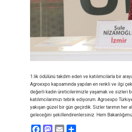
1.lik ödülünü takdim eden ve katılımcılarla bir ar
Agroexpo kapsamında yapılan en renkli ve ilgi çeke
değerli kadın üreticilerimizle yaşamak ve sizleri 
katılımcılarımızı tebrik ediyorum. Agroexpo Türkiye
yakışan güzel bir gün geçirdik. Sizler tarımın her a
geleceğini şekillendirenlersiniz. Hem Bakanlığımı
F
M
E
S