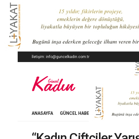
İletişim: info@guncelkadin.com.tr
ANASAYFA
GÜNCEL HABERLER
İŞ DÜNYASI
“Kadın Çiftçiler Yarı