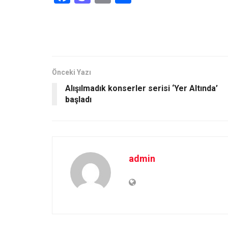
a
a
m
h
ce
st
ail
ar
b
o
e
o
d
o
o
Önceki Yazı
Alışılmadık konserler serisi ‘Yer Altında’
k
n
başladı
admin