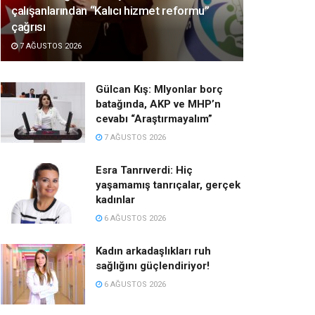
çalışanlarından “Kalıcı hizmet reformu”
çağrısı
7 AĞUSTOS 2026
Gülcan Kış: Mlyonlar borç
batağında, AKP ve MHP’n
cevabı “Araştırmayalım”
7 AĞUSTOS 2026
Esra Tanrıverdi: Hiç
yaşamamış tanrıçalar, gerçek
kadınlar
6 AĞUSTOS 2026
Kadın arkadaşlıkları ruh
sağlığını güçlendiriyor!
6 AĞUSTOS 2026