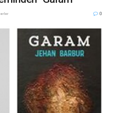
0
erler