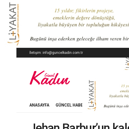
İletişim: info@guncelkadin.com.tr
ANASAYFA
GÜNCEL HABERLER
İŞ DÜNYASI
Jehan Barbur’un ka