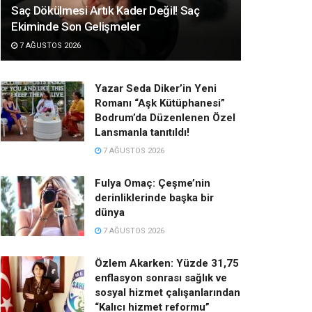
Saç Dökülmesi Artık Kader Değil! Saç
Ekiminde Son Gelişmeler
7 AĞUSTOS 2026
Yazar Seda Diker’in Yeni
Romanı “Aşk Kütüphanesi”
Bodrum’da Düzenlenen Özel
Lansmanla tanıtıldı!
7 AĞUSTOS 2026
Fulya Omaç: Çeşme’nin
derinliklerinde başka bir
dünya
7 AĞUSTOS 2026
Özlem Akarken: Yüzde 31,75
enflasyon sonrası sağlık ve
sosyal hizmet çalışanlarından
“Kalıcı hizmet reformu”