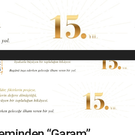
EKONOMI
MODA
GÜZELLIK
SAĞLIK
YAŞAM
SANAT
leminden “Garam”