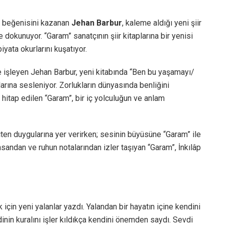
in beğenisini kazanan
Jehan Barbur
, kaleme aldığı yeni şiir
e dokunuyor. “Garam” sanatçının şiir kitaplarına bir yenisi
yata okurlarını kuşatıyor.
e işleyen Jehan Barbur, yeni kitabında “Ben bu yaşamayı/
ına sesleniyor. Zorlukların dünyasında benliğini
 hitap edilen “Garam”, bir iç yolculuğun ve anlam
ten duygularına yer verirken; sesinin büyüsüne “Garam” ile
 insandan ve ruhun notalarından izler taşıyan “Garam”, İnkılâp
için yeni yalanlar yazdı. Yalandan bir hayatın içine kendini
nin kuralını işler kıldıkça kendini önemden saydı. Sevdi