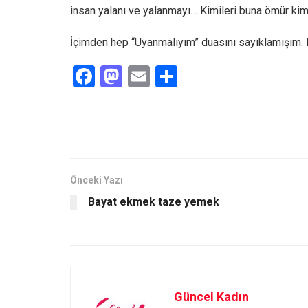
insan yalanı ve yalanmayı… Kimileri buna ömür kimi
İçimden hep “Uyanmalıyım” duasını sayıklamışım. Be
F
M
E
S
a
a
m
h
ce
st
ail
ar
b
o
e
o
d
o
o
Önceki Yazı
Bayat ekmek taze yemek
k
n
Güncel Kadın