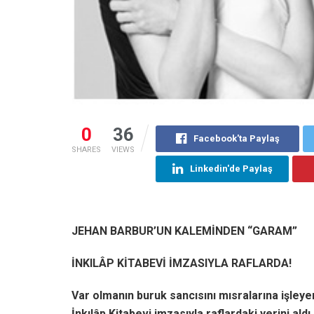
0
36
Facebook'ta Paylaş
SHARES
VIEWS
Linkedin'de Paylaş
JEHAN BARBUR’UN KALEMİNDEN
“GARAM”
İNKILÂP KİTABEVİ İMZASIYLA RAFLARDA!
Var olmanın buruk sancısını mısralarına işleye
İnkılâp Kitabevi imzasıyla raflardaki yerini aldı