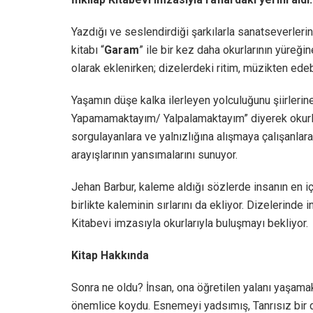
Yazdığı ve seslendirdiği şarkılarla sanatseverler
kitabı “
Garam
” ile bir kez daha okurlarının yüreğin
olarak eklenirken; dizelerdeki ritim, müzikten edebi
Yaşamın düşe kalka ilerleyen yolculuğunu şiirlerin
Yapamamaktayım/ Yalpalamaktayım” diyerek okurlar
sorgulayanlara ve yalnızlığına alışmaya çalışanlara
arayışlarının yansımalarını sunuyor.
Jehan Barbur, kaleme aldığı sözlerde insanın en iç
birlikte kaleminin sırlarını da ekliyor. Dizelerinde
Kitabevi imzasıyla okurlarıyla buluşmayı bekliyor.
Kitap Hakkında
Sonra ne oldu? İnsan, ona öğretilen yalanı yaşamak 
önemlice koydu. Esnemeyi yadsımış, Tanrısız bir di