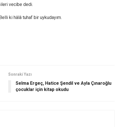
leri vecibe dedi.
lli ki hâlâ tuhaf bir uykudayım.
Sonraki Yazı
Selma Ergeç, Hatice Şendil ve Ayla Çınaroğlu
çocuklar için kitap okudu