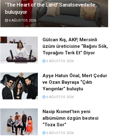
‘The Heart of the Land’ Sanatseverlerle
buluşuyor
6 AĞUSTOS 2026
Gülcan Kış, AKP, Mersinli
üzüm üreticisine “Bağını Sök,
Toprağını Terk Et” Diyor
6 AĞUSTOS 2026
Ayşe Hatun Önal, Mert Çodur
ve Ozan Bayraşa “Çıktı
Yangınlar” buluştu
6 AĞUSTOS 2026
Nasip Kısmet’ten yeni
albümümn özgün bestesi
“Toza Sor”
6 AĞUSTOS 2026