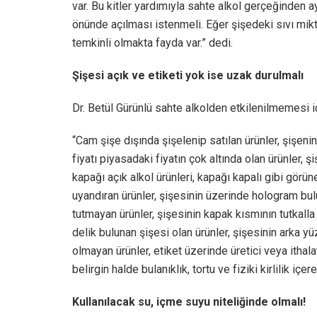
var. Bu kitler yardımıyla sahte alkol gerçeğinden ayı
önünde açılması istenmeli. Eğer şişedeki sıvı mikta
temkinli olmakta fayda var.” dedi.
Şişesi açık ve etiketi yok ise uzak durulmalı
Dr. Betül Gürünlü sahte alkolden etkilenilmemesi iç
“Cam şişe dışında şişelenip satılan ürünler, şişenin
fiyatı piyasadaki fiyatın çok altında olan ürünler,
kapağı açık alkol ürünleri, kapağı kapalı gibi görü
uyandıran ürünler, şişesinin üzerinde hologram bu
tutmayan ürünler, şişesinin kapak kısmının tutkalla
delik bulunan şişesi olan ürünler, şişesinin arka y
olmayan ürünler, etiket üzerinde üretici veya ithal
belirgin halde bulanıklık, tortu ve fiziki kirlilik iç
Kullanılacak su, içme suyu niteliğinde olmalı!