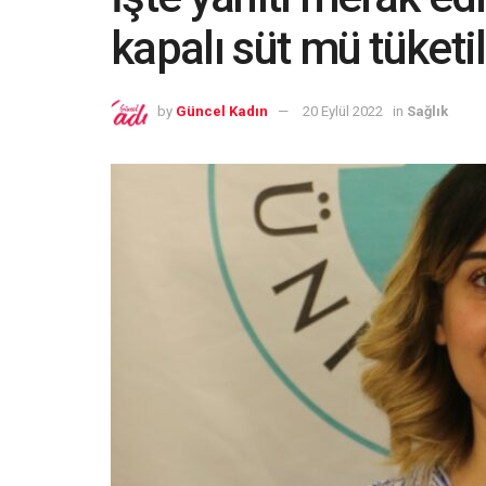
kapalı süt mü tüketi
by
Güncel Kadın
20 Eylül 2022
in
Sağlık