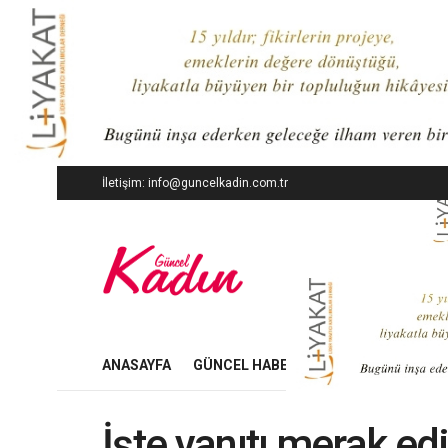
İletişim: info@guncelkadin.com.tr
ANASAYFA
GÜNCEL HABERLER
İŞ DÜNYASI
İşte yanıtı merak ed