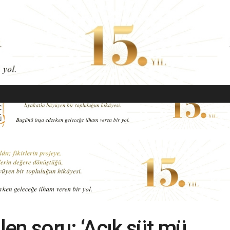
EKONOMI
MODA
GÜZELLIK
SAĞLIK
YAŞAM
SANAT
ilen soru: ‘Açık süt mü