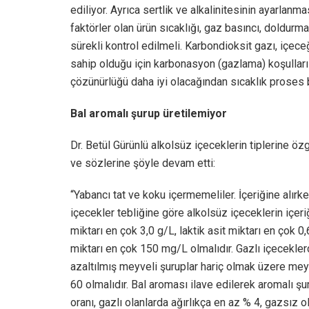
ediliyor. Ayrıca sertlik ve alkalinitesinin ayarlanm
faktörler olan ürün sıcaklığı, gaz basıncı, doldurma
sürekli kontrol edilmeli. Karbondioksit gazı, içece
sahip olduğu için karbonasyon (gazlama) koşulları
çözünürlüğü daha iyi olacağından sıcaklık proses b
Bal aromalı şurup üretilemiyor
Dr. Betül Gürünlü alkolsüz içeceklerin tiplerine öz
ve sözlerine şöyle devam etti:
“Yabancı tat ve koku içermemeliler. İçeriğine alırk
içecekler tebliğine göre alkolsüz içeceklerin içer
miktarı en çok 3,0 g/L, laktik asit miktarı en çok 0
miktarı en çok 150 mg/L olmalıdır. Gazlı içeceklerd
azaltılmış meyveli şuruplar hariç olmak üzere mey
60 olmalıdır. Bal aroması ilave edilerek aromalı 
oranı, gazlı olanlarda ağırlıkça en az % 4, gazsız o