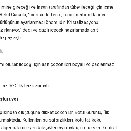
imine gireceği ve insan tarafından tüketileceği için içme
Betül Gürünlü, “İçerisinde fenol, ozon, serbest klor ve
ürlüğünün ayarlanması önemlidir. Kristalizasyonu
zırlanıyor.” dedi ve gazlı içecek hazırlamada asit
le paylaştı:
i,
mi oluşabileceği için asit çözeltileri boyalı ve paslanmaz
n az %25’lik hazırlanmalı.
uşturuyor
pısından oluştuğuna dikkat çeken Dr. Betül Gürünlü, “İlk
rmaktadır. Kullanılan su safsızlıkları, kötü tat-koku
i diğer istenmeyen bileşikleri ayırmak için önceden kontrol