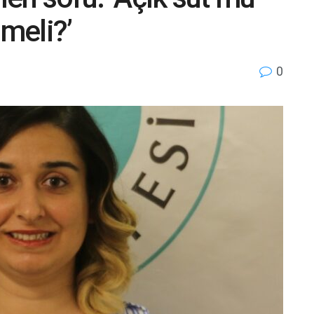
lmeli?’
0