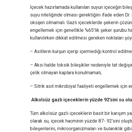
İçecek hazırlamada kullanılan suyun içeceğin bileş
suyu niteliğinde olması gerektiğini ifade eden Dr. 
oksijen olmamalı. Gazlı içeceklerde şekerin çözün
engellemek için genellikle %65’lik şeker şurubu ha
kullanılırken dikkat edilmesi gereken noktaları şöy
– Asitlerin kurşun içerip içermediği kontrol edilmel
– Aksi halde toksik bileşikler nedeniyle tat değişi
çelik olmayan kaplara konulmamalı,
– Sitrik asit mikrobiyal faaliyeti engellemek için e
Alkolsüz gazlı içeceklerin yüzde 92’sini su ol
Tüm alkolsüz gazlı içeceklerin basit bir karışım ya
olarak su, içecek hacminin yüzde 87- 92’sini oluştu
bileşenlerini, mikroorganizmaları ve bulanıklık gib