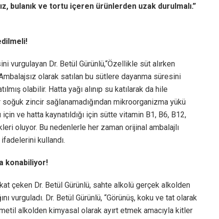
z, bulanık ve tortu içeren ürünlerden uzak durulmalı.”
dilmeli!
i vurgulayan Dr. Betül Gürünlü,“Özellikle süt alırken
. Ambalajsız olarak satılan bu sütlere dayanma süresini
mış olabilir. Hatta yağı alınıp su katılarak da hile
adar soğuk zincir sağlanamadığından mikroorganizma yükü
 için ve hatta kaynatıldığı için sütte vitamin B1, B6, B12,
ikleri oluyor. Bu nedenlerle her zaman orijinal ambalajlı
fadelerini kullandı.
ya konabiliyor!
 çeken Dr. Betül Gürünlü, sahte alkolü gerçek alkolden
nı vurguladı. Dr. Betül Gürünlü, “Görünüş, koku ve tat olarak
ü metil alkolden kimyasal olarak ayırt etmek amacıyla kitler