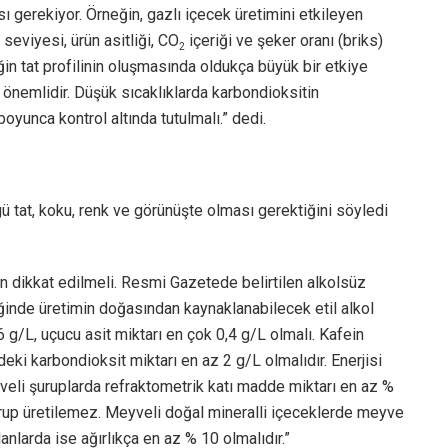
ası gerekiyor. Örneğin, gazlı içecek üretimini etkileyen
 seviyesi, ürün asitliği, CO
içeriği ve şeker oranı (briks)
2
ğin tat profilinin oluşmasında oldukça büyük bir etkiye
 önemlidir. Düşük sıcaklıklarda karbondioksitin
oyunca kontrol altında tutulmalı.” dedi.
gü tat, koku, renk ve görünüşte olması gerektiğini söyledi
en dikkat edilmeli. Resmi Gazetede belirtilen alkolsüz
iğinde üretimin doğasından kaynaklanabilecek etil alkol
,6 g/L, uçucu asit miktarı en çok 0,4 g/L olmalı. Kafein
eki karbondioksit miktarı en az 2 g/L olmalıdır. Enerjisi
veli şuruplarda refraktometrik katı madde miktarı en az %
şurup üretilemez. Meyveli doğal mineralli içeceklerde meyve
lanlarda ise ağırlıkça en az % 10 olmalıdır.”