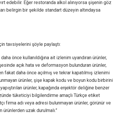
rt edebilir.
Eğer restoranda alkol alınıyorsa şişenin göz
rı belirgin bir şekilde standart düzeyin altındaysa
in tavsiyelerini şöyle paylaştı:
 daha önce kullanıldığına ait izlenim uyandıran ürünler,
 şişesinde açık hata ve deformasyon bulunduran ürünler,
nen fakat daha önce açılmış ve tekrar kapatılmış izlenimi
lunmayan ürünler, şişe kapak kodu ve boyun kodu birbirini
 yapıştırılan ürünler, kapağında enjektör deliğine benzer
üzünde tüketiciyi bilgilendirme amaçlı Türkçe etiket
atçı firma adı veya adresi bulunmayan ürünler, görünür ve
eren ürünlerden uzak durulmalı.”