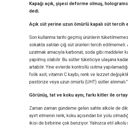
Kapağı açık, şişesi deforme olmuş, hologramsı
dedi.
Açık süt yerine uzun ömürlü kapalı süt tercih e
Son kullanma tarihi geçmiş ürünlerin tüketilmemesin
sokakta satılan çiğ süt ürünleri tercih edilmemeli
uzatmak amacıyla karbonat, soda gibi maddeler katıl
yapılmış olabilir. Bu sütler tüketiciye ulaşana k
artabilir. Yine evlerde kontrollü ısıtma yapılamadığı
folik asit, vitamin C kaybı, renk ve lezzet değişikl
pastörize veya uzun ömürlü (UHT) sütler alınmalı.” i
Görünüş, tat ve koku aynı, farkı kitler ile orta
Zaman zaman gündeme gelen sahte alkole de dikkat
ayırt etmenin renk, koku açısından bir yolu olmadığı
ikisi de birbirine çok benziyor. Yalnızca etil alkol