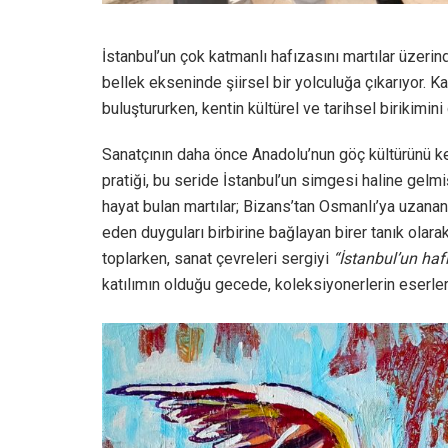
İstanbul’un çok katmanlı hafızasını martılar üzeri
bellek ekseninde şiirsel bir yolculuğa çıkarıyor. 
buluştururken, kentin kültürel ve tarihsel birikimini
Sanatçının daha önce Anadolu’nun göç kültürünü ker
pratiği, bu seride İstanbul’un simgesi haline gelmiş
hayat bulan martılar; Bizans’tan Osmanlı’ya uzanan 
eden duyguları birbirine bağlayan birer tanık olar
toplarken, sanat çevreleri sergiyi
“İstanbul’un haf
katılımın olduğu gecede, koleksiyonerlerin eserlere