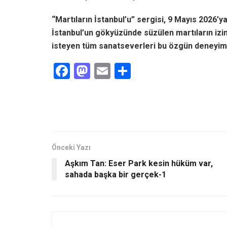
“Martıların İstanbul’u” sergisi, 9 Mayıs 2026’y
İstanbul’un gökyüzünde süzülen martıların iz
isteyen tüm sanatseverleri bu özgün deneyim
F
M
E
S
a
a
m
h
ce
st
ail
ar
b
o
e
o
d
o
o
Önceki Yazı
Aşkım Tan: Eser Park kesin hüküm var,
k
n
sahada başka bir gerçek-1