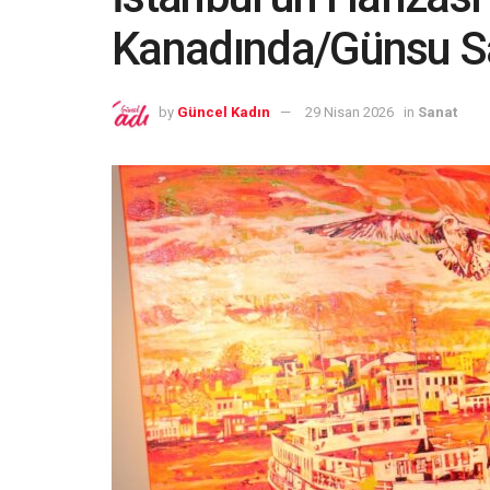
Kanadında/Günsu S
by
Güncel Kadın
29 Nisan 2026
in
Sanat