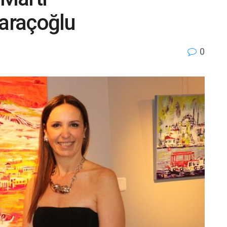
araçoğlu
0