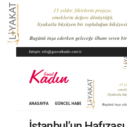
İletişim: info@guncelkadin.com.tr
ANASAYFA
GÜNCEL HABERLER
İŞ DÜNYASI
İstanbul’un Hafızası