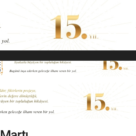
EKONOMI
MODA
GÜZELLIK
SAĞLIK
YAŞAM
SANAT
 Martı