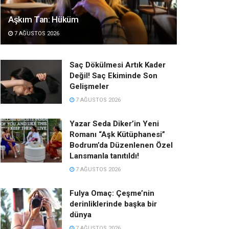
Aşkım Tan: Hüküm
7 AĞUSTOS 2026
Saç Dökülmesi Artık Kader
Değil! Saç Ekiminde Son
Gelişmeler
7 AĞUSTOS 2026
Yazar Seda Diker’in Yeni
Romanı “Aşk Kütüphanesi”
Bodrum’da Düzenlenen Özel
Lansmanla tanıtıldı!
7 AĞUSTOS 2026
Fulya Omaç: Çeşme’nin
derinliklerinde başka bir
dünya
7 AĞUSTOS 2026