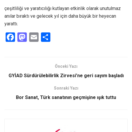
çeşitliliği ve yaratıcılığı kutlayan etkinlik olarak unutulmaz
anılar bıraktı ve gelecek yıl için daha büyük bir heyecan
yarattı.
F
M
E
S
a
a
m
h
ce
st
ail
ar
b
o
e
Önceki Yazı
o
d
GYİAD Sürdürülebilirlik Zirvesi’ne geri sayım başladı
o
o
Sonraki Yazı
k
n
Bor Sanat, Türk sanatının geçmişine ışık tuttu