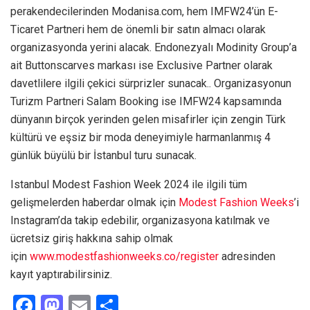
perakendecilerinden Modanisa.com, hem IMFW24’ün E-
Ticaret Partneri hem de önemli bir satın almacı olarak
organizasyonda yerini alacak. Endonezyalı Modinity Group’a
ait Buttonscarves markası ise Exclusive Partner olarak
davetlilere ilgili çekici sürprizler sunacak.. Organizasyonun
Turizm Partneri Salam Booking ise IMFW24 kapsamında
dünyanın birçok yerinden gelen misafirler için zengin Türk
kültürü ve eşsiz bir moda deneyimiyle harmanlanmış 4
günlük büyülü bir İstanbul turu sunacak.
Istanbul Modest Fashion Week 2024 ile ilgili tüm
gelişmelerden haberdar olmak için
Modest Fashion Weeks
’i
Instagram’da takip edebilir, organizasyona katılmak ve
ücretsiz giriş hakkına sahip olmak
için
www.modestfashionweeks.co/register
adresinden
kayıt yaptırabilirsiniz.
F
M
E
S