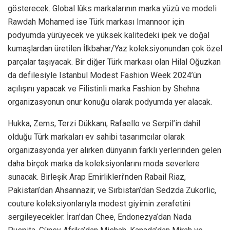
gösterecek. Global lüks markalarının marka yüzü ve modeli
Rawdah Mohamed ise Türk markası Imannoor için
podyumda yürüyecek ve yüksek kalitedeki ipek ve doğal
kumaşlardan üretilen İlkbahar/Yaz koleksiyonundan çok özel
parçalar taşıyacak. Bir diğer Türk markası olan Hilal Oğuzkan
da defilesiyle Istanbul Modest Fashion Week 2024’ün
açılışını yapacak ve Filistinli marka Fashion by Shehna
organizasyonun onur konuğu olarak podyumda yer alacak.
Hukka, Zems, Terzi Dükkanı, Rafaello ve Serpil’in dahil
olduğu Türk markaları ev sahibi tasarımcılar olarak
organizasyonda yer alırken dünyanın farklı yerlerinden gelen
daha birçok marka da koleksiyonlarını moda severlere
sunacak. Birleşik Arap Emirlikleri’nden Rabail Riaz,
Pakistan’dan Ahsannazir, ve Sırbistan’dan Sedzda Zukorlic,
couture koleksiyonlarıyla modest giyimin zerafetini
sergileyecekler. İran’dan Chee, Endonezya’dan Nada