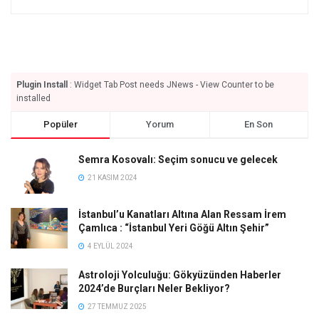
Plugin Install
: Widget Tab Post needs JNews - View Counter to be
installed
Popüler
Yorum
En Son
Semra Kosovalı: Seçim sonucu ve gelecek
21 KASIM 2024
İstanbul’u Kanatları Altına Alan Ressam İrem
Çamlıca : “İstanbul Yeri Göğü Altın Şehir”
4 EYLÜL 2024
Astroloji Yolculuğu: Gökyüzünden Haberler
2024’de Burçları Neler Bekliyor?
27 TEMMUZ 2025