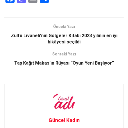
a
a
m
h
ce
st
ail
ar
b
o
e
Önceki Yazı
o
d
Zülfü Livaneli’nin Gölgeler Kitabı 2023 yılının en iyi
o
o
hikâyesi seçildi
k
n
Sonraki Yazı
Taş Kağıt Makas’ın Rüyası “Oyun Yeni Başlıyor”
Güncel Kadın