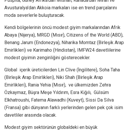
Puspita, Güney Afrika’dan Mishah, Kanada’dan Mirah ve
Avusturalya’dan Akkoia markaları ise en trend parçalarını
moda severlerle buluşturacak.
Kendi bölgelerinin öncü modest giyim markalarından Afrik
Abaya (Nijerya), MRGD (Mısır), Citizens of the World (ABD),
Benang Jarum (Endonezya), Niharika Momtaz (Birleşik Arap
Emirlikleri) ve Karimaho (Hindistan), IMFW24 davetlilerine
modest giyimin zenginliğini gösterecekler.
Global içerik üreticilerden Lin Clive (İngilitere), Soha Taha
(Birleşik Arap Emirlikleri), Niki Shah (Birleşik Arap
Emirlikleri), Rania Yehia (Mısır), ve ülkemizden Zehra
Özkaymaz, Büşra Meşe Yıldırım, Esra Kiğılı, Gülsüm
Elkhatroushi, Fatema Alawadhi (Kuveyt), Sissi Da Silva
(Fransa) gibi dünyanın farklı yerlerinden gelen pek çok isim
davetliler arasında olacak.
Modest giyim sektörünün globaldeki en büyük