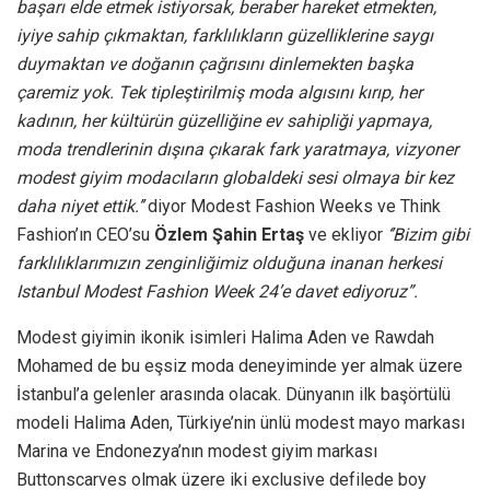
başarı elde etmek istiyorsak, beraber hareket etmekten,
iyiye sahip çıkmaktan, farklılıkların güzelliklerine saygı
duymaktan ve doğanın çağrısını dinlemekten başka
çaremiz yok. Tek tipleştirilmiş moda algısını kırıp, her
kadının, her kültürün güzelliğine ev sahipliği yapmaya,
moda trendlerinin dışına çıkarak fark yaratmaya, vizyoner
modest giyim modacıların globaldeki sesi olmaya bir kez
daha niyet ettik.’’
diyor Modest Fashion Weeks ve Think
Fashion’ın CEO’su
Özlem Şahin Ertaş
ve ekliyor
‘’Bizim gibi
farklılıklarımızın zenginliğimiz olduğuna inanan herkesi
Istanbul Modest Fashion Week 24’e davet ediyoruz”.
Modest giyimin ikonik isimleri Halima Aden ve Rawdah
Mohamed de bu eşsiz moda deneyiminde yer almak üzere
İstanbul’a gelenler arasında olacak. Dünyanın ilk başörtülü
modeli Halima Aden, Türkiye’nin ünlü modest mayo markası
Marina ve Endonezya’nın modest giyim markası
Buttonscarves olmak üzere iki exclusive defilede boy