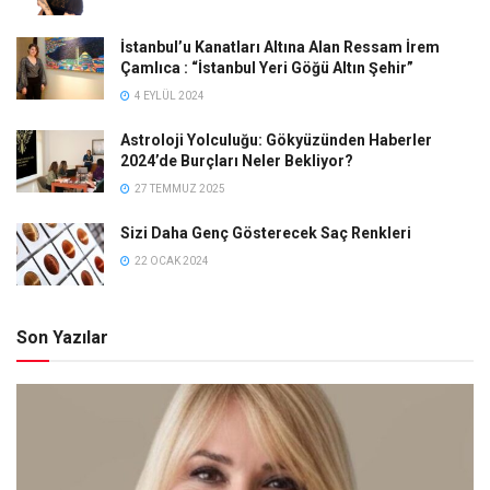
İstanbul’u Kanatları Altına Alan Ressam İrem
Çamlıca : “İstanbul Yeri Göğü Altın Şehir”
4 EYLÜL 2024
Astroloji Yolculuğu: Gökyüzünden Haberler
2024’de Burçları Neler Bekliyor?
27 TEMMUZ 2025
Sizi Daha Genç Gösterecek Saç Renkleri
22 OCAK 2024
Son Yazılar