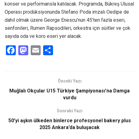
konser ve performansla katılacak. Programda, Bükreş Ulusal
Operası prodüksiyonunda Stefano Poda imzalı Oedipe de
dahil olmak üzere George Enescu’nun 45’ten fazla eseri,
senfonileri, Rumen Rapsodileri, orkestra için süitler ve çok
sayıda oda ve koro eseri yer alacak.
F
M
E
S
a
a
m
h
ce
st
ail
ar
b
o
e
Önceki Yazı
o
d
Muğlalı Okçular U15 Türkiye Şampiyonası’na Damga
o
o
vurdu
k
n
Sonraki Yazı
50’yi aşkın ülkeden binlerce profesyonel bakery plus
2025 Ankara’da buluşacak