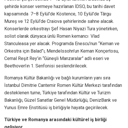
şehirde konser vermeye hazırlanan İDSO, bu tarihi davet
kapsamında 7–8 Eylül’de Köstence, 10 Eylül’de Târgu
Mureș ve 12 Eylül’de Craiova şehirlerinde sahne alacak.
Konserlerde orkestrayı Şef Hasan Niyazi Tura yönetirken,
solist olarak dünyaca ünlü Romen kemancı Vlad
Stanculeasa yer alacak. Programda Enescu’nun “Keman ve
Orkestra için Balad”ı, Mendelssohn’un Keman Konçertosu,
Cemal Reşit Rey’in “Güneşli Manzaralar” adlı eseri ve
Beethoven’ın 1. Senfonisi seslendirilecek.
Romanya Kültür Bakanlığı ve bağlı kurumların yanı sıra
İstanbul Dimitrie Cantemir Romen Kültür Merkezi tarafından
desteklenen turne, Türkiye tarafından Kültür ve Turizm
Bakanlığı, Güzel Sanatlar Genel Müdürlüğü, DenizBank ve
Yunus Emre Enstitüsü iş birliğiyle hayata geçirilecek.
Türkiye ve Romanya arasındaki kültürel iş birliği
gelişiyor