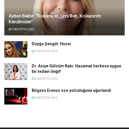
Aydan Baktır: “Kıskanırım Seni Ben, Kıskanırım
Kendimden”
9 AĞUSTOS 2026
Duygu Şengül: Huzur
8 AĞUSTOS 2026
Dr. Asiye Gülsüm Kakı: Hacamat herkese uygun
bir tedavi değil!
8 AĞUSTOS 2026
Bilgesu Erenus son yolculuğuna uğurlandı
8 AĞUSTOS 2026