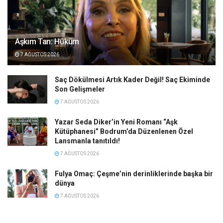
Aşkım Tan: Hüküm
7 AĞUSTOS 2026
Saç Dökülmesi Artık Kader Değil! Saç Ekiminde
Son Gelişmeler
7 AĞUSTOS 2026
Yazar Seda Diker’in Yeni Romanı “Aşk
Kütüphanesi” Bodrum’da Düzenlenen Özel
Lansmanla tanıtıldı!
7 AĞUSTOS 2026
Fulya Omaç: Çeşme’nin derinliklerinde başka bir
dünya
7 AĞUSTOS 2026