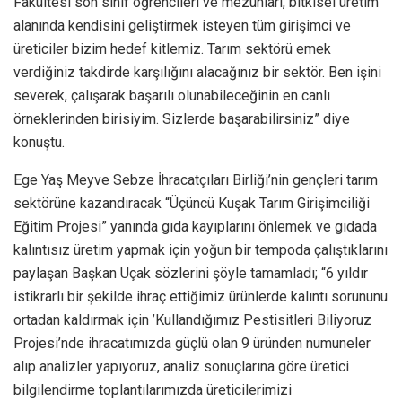
Fakültesi son sınıf öğrencileri ve mezunları, bitkisel üretim
alanında kendisini geliştirmek isteyen tüm girişimci ve
üreticiler bizim hedef kitlemiz. Tarım sektörü emek
verdiğiniz takdirde karşılığını alacağınız bir sektör. Ben işini
severek, çalışarak başarılı olunabileceğinin en canlı
örneklerinden birisiyim. Sizlerde başarabilirsiniz” diye
konuştu.
Ege Yaş Meyve Sebze İhracatçıları Birliği’nin gençleri tarım
sektörüne kazandıracak “Üçüncü Kuşak Tarım Girişimciliği
Eğitim Projesi” yanında gıda kayıplarını önlemek ve gıdada
kalıntısız üretim yapmak için yoğun bir tempoda çalıştıklarını
paylaşan Başkan Uçak sözlerini şöyle tamamladı; “6 yıldır
istikrarlı bir şekilde ihraç ettiğimiz ürünlerde kalıntı sorununu
ortadan kaldırmak için ’Kullandığımız Pestisitleri Biliyoruz
Projesi’nde ihracatımızda güçlü olan 9 üründen numuneler
alıp analizler yapıyoruz, analiz sonuçlarına göre üretici
bilgilendirme toplantılarımızda üreticilerimizi