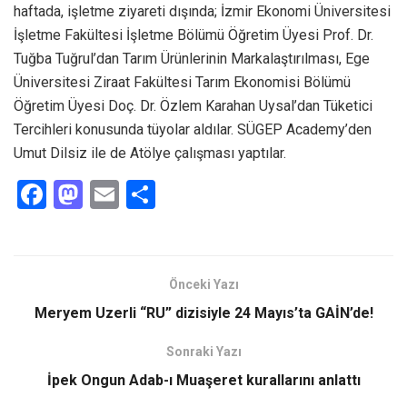
haftada, işletme ziyareti dışında; İzmir Ekonomi Üniversitesi
İşletme Fakültesi İşletme Bölümü Öğretim Üyesi Prof. Dr.
Tuğba Tuğrul’dan Tarım Ürünlerinin Markalaştırılması, Ege
Üniversitesi Ziraat Fakültesi Tarım Ekonomisi Bölümü
Öğretim Üyesi Doç. Dr. Özlem Karahan Uysal’dan Tüketici
Tercihleri konusunda tüyolar aldılar. SÜGEP Academy’den
Umut Dilsiz ile de Atölye çalışması yaptılar.
F
M
E
S
a
a
m
h
ce
st
ail
ar
b
o
e
Önceki Yazı
o
d
Meryem Uzerli “RU” dizisiyle 24 Mayıs’ta GAİN’de!
o
o
Sonraki Yazı
k
n
İpek Ongun Adab-ı Muaşeret kurallarını anlattı