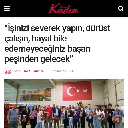
“İşinizi severek yapın, dürüst
çalışın, hayal bile
edemeyeceğiniz başarı
peşinden gelecek”
by
Güncel Kadın
7 Mayıs 2024