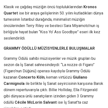
Klasik
ve çağdaş müziğin öncü topluluklarından
Kronos
Quartet
ise bir araya gelişlerinin 50. yılını kutladıkları dünya
turnesinin İstanbul durağında, minimalist müziğin
öncülerinden Terry Riley ve besteci Sara Miyamoto’nun iş
birliğiyle hayat bulan
“Kiss Yo’ Ass Goodbye” eseri ilk kez
seslendirildi.
GRAMMY ÖDÜLLÜ MÜZİSYENLERLE BULUŞMALAR
Grammy Ödülü sahibi müzisyenler ve müzik grupları bu
sezon da İş Sanat sahnesindeydi: “La nozze di Figaro”
(Figaro’nun Düğünü) operası kaydıyla Grammy Ödülü
kazanan
Concerto Köln
, keman virtüözü
Giuliano
Carmignola
ile birlikte İş Sanat seyircisinin karşısına Barok
dönem repertuvarıyla çıktı. Billie Holliday, Ella Fitzgerald
gibi dünyaca ünlü sanatçıların izinden giden 3 Grammy
ödüllü
Cécile McLorin Salvant
ise İş Sanat’ta caz