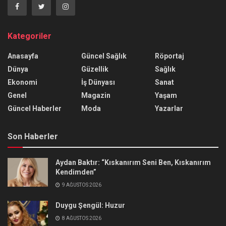
Kategoriler
Anasayfa
Güncel Sağlık
Röportaj
Dünya
Güzellik
Sağlık
Ekonomi
İş Dünyası
Sanat
Genel
Magazin
Yaşam
Güncel Haberler
Moda
Yazarlar
Son Haberler
Aydan Baktır: “Kıskanırım Seni Ben, Kıskanırım
Kendimden”
9 AĞUSTOS 2026
Duygu Şengül: Huzur
8 AĞUSTOS 2026