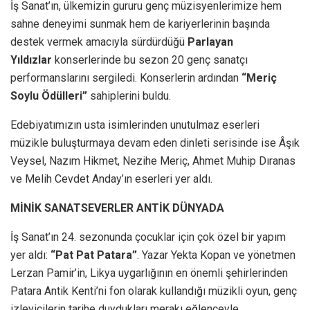
İş Sanat’ın, ülkemizin gururu genç müzisyenlerimize hem
sahne deneyimi sunmak hem de kariyerlerinin başında
destek vermek amacıyla sürdürdüğü
Parlayan
Yıldızlar
konserlerinde bu sezon 20 genç sanatçı
performanslarını sergiledi. Konserlerin ardından
“Meriç
Soylu Ödülleri”
sahiplerini buldu.
Edebiyatımızın usta isimlerinden unutulmaz eserleri
müzikle buluşturmaya devam eden dinleti serisinde ise Âşık
Veysel, Nazım Hikmet, Nezihe Meriç, Ahmet Muhip Dıranas
ve Melih Cevdet Anday’ın eserleri yer aldı.
MİNİK SANATSEVERLER ANTİK DÜNYADA
İş Sanat’ın 24. sezonunda çocuklar için çok özel bir yapım
yer aldı:
“Pat Pat Patara”
.
Yazar Yekta Kopan ve yönetmen
Lerzan Pamir’in, Likya uygarlığının en önemli şehirlerinden
Patara Antik Kenti’ni fon olarak kullandığı müzikli oyun, genç
izleyicilerin tarihe duydukları merakı eğlenceyle