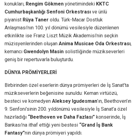
konukları,
Rengim Gökmen
yönetimindeki
KKTC
Cumhurbaşkanlığı Senfoni Orkestrası
ve ünlü
piyanist
Rüya Taner
oldu. Türk-Macar Dostluk
Anlaşması’nın 100. yıl dönümü vesilesiyle düzenlenen
etkinlikte ise Franz Liszt Müzik Akademisi’nin seçkin
müzisyenlerinden oluşan
Anima Musicae Oda Orkestrası
,
kemancı
Gwendolyn Masin
solistliğinde müzikseverleri
geniş bir repertuvarla buluşturdu.
DÜNYA PRÖMİYERLERİ
Birbirinden özel eserlerin dünya prömiyerleri de İş Sanat’ta
müzikseverlerin beğenisine sunuldu: Keman virtüözü,
besteci ve komedyen
Aleksey Igudesman
’ın, Beethoven’ın
9. Senfoni’sinin 200. yıldönümü vesilesiyle İş Sanat’a özel
hazırladığı
“Beethoven ve Daha Fazlası”
konserinde, İş
Bankası’na ithaf ettiği yeni bestesi
“Grand İş Bank
Fantasy”
nin dünya prömiyeri yapıldı.