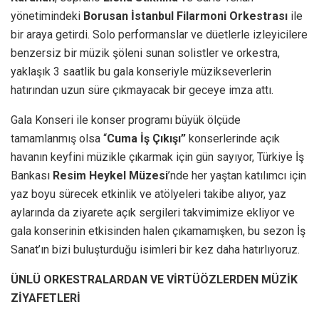
yönetimindeki
Borusan İstanbul Filarmoni Orkestrası
ile
bir araya getirdi. Solo performanslar ve düetlerle izleyicilere
benzersiz bir müzik şöleni sunan solistler ve orkestra,
yaklaşık 3 saatlik bu gala konseriyle müzikseverlerin
hatırından uzun süre çıkmayacak bir geceye imza attı.
Gala Konseri ile konser programı büyük ölçüde
tamamlanmış olsa “
Cuma İş Çıkışı”
konserlerinde açık
havanın keyfini müzikle çıkarmak için gün sayıyor, Türkiye İş
Bankası
Resim Heykel Müzesi
’nde her yaştan katılımcı için
yaz boyu sürecek etkinlik ve atölyeleri takibe alıyor, yaz
aylarında da ziyarete açık sergileri takvimimize ekliyor ve
gala konserinin etkisinden halen çıkamamışken, bu sezon İş
Sanat’ın bizi buluşturduğu isimleri bir kez daha hatırlıyoruz.
ÜNLÜ ORKESTRALARDAN VE VİRTÜÖZLERDEN MÜZİK
ZİYAFETLERİ