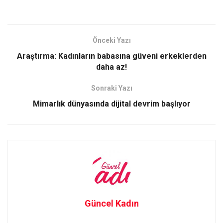
a
a
m
h
ce
st
ail
ar
b
o
e
Önceki Yazı
o
d
Araştırma: Kadınların babasına güveni erkeklerden
o
o
daha az!
k
n
Sonraki Yazı
Mimarlık dünyasında dijital devrim başlıyor
Güncel Kadın