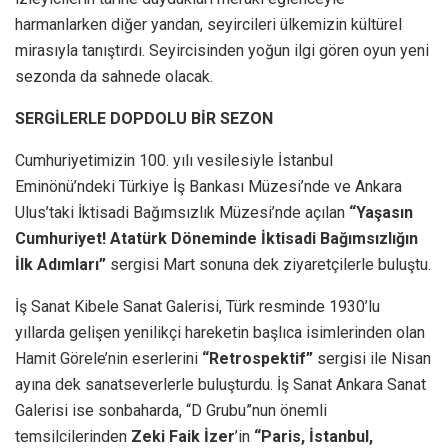
harmanlarken diğer yandan, seyircileri ülkemizin kültürel
mirasıyla tanıştırdı. Seyircisinden yoğun ilgi gören oyun yeni
sezonda da sahnede olacak.
SERGİLERLE DOPDOLU BİR SEZON
Cumhuriyetimizin 100. yılı vesilesiyle İstanbul
Eminönü’ndeki Türkiye İş Bankası Müzesi’nde ve Ankara
Ulus’taki İktisadi Bağımsızlık Müzesi’nde açılan
“Yaşasın
Cumhuriyet! Atatürk Döneminde İktisadi Bağımsızlığın
İlk Adımları”
sergisi Mart sonuna dek ziyaretçilerle buluştu.
İş Sanat Kibele Sanat Galerisi, Türk resminde 1930’lu
yıllarda gelişen yenilikçi hareketin başlıca isimlerinden olan
Hamit Görele’nin eserlerini
“Retrospektif”
sergisi ile Nisan
ayına dek sanatseverlerle buluşturdu. İş Sanat Ankara Sanat
Galerisi ise sonbaharda, “D Grubu”nun önemli
temsilcilerinden
Zeki Faik İzer
’in
“Paris, İstanbul,