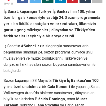
SHARES
İş Sanat, kapanışını Türkiye İş Bankası’nın 100. yılına
özel bir gala konseriyle yaptığı 24. Sezon programında
yer alan ödüllü sanatçıları ve orkestraları, ülkemizin
gururu genç müzisyenleri, dünyadan ve Türkiye’den
farklı sesleri seyirciyle bir araya getirdi.
İş Sanat’ın
#SahneHazır
sloganıyla sanatseverlerin
beğenisine sunduğu 24. sezon programı, dünyaca ünlü
müzisyenleri ve müzik topluluklarını, Türkiye’den ve
dünyadan farklı sesleri sezon boyunca sanatseverler ile
buluşturdu.
Sezon kapanışını 28 Mayıs’ta
Türkiye İş Bankası’nın 100.
yılına özel unutulmaz bir Gala Konseri
ile yapan İş Sanat,
Volkswagen Arena’da binlerce sanatseveri, dünyanın en
büyük seslerinden
Plácido Domingo
, tenor
Murat
Karahan
, soprano
Elena Stikhina
ve Carlo Tenan