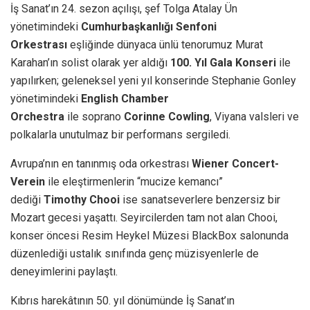
İş Sanat’ın 24. sezon açılışı, şef Tolga Atalay Ün
yönetimindeki
Cumhurbaşkanlığı Senfoni
Orkestrası
eşliğinde dünyaca ünlü tenorumuz Murat
Karahan’ın solist olarak yer aldığı
100. Yıl Gala Konseri
ile
yapılırken; geleneksel yeni yıl konserinde
Stephanie Gonley
yönetimindeki
English Chamber
Orchestra
ile
soprano
Corinne Cowling
, Viyana valsleri ve
polkalarla unutulmaz bir performans sergiledi.
Avrupa’nın en tanınmış oda orkestrası
Wiener Concert-
Verein
ile eleştirmenlerin “mucize kemancı”
dediği
Timothy Chooi
ise sanatseverlere benzersiz bir
Mozart gecesi yaşattı. Seyircilerden tam not alan Chooi,
konser öncesi Resim Heykel Müzesi BlackBox salonunda
düzenlediği ustalık sınıfında genç müzisyenlerle de
deneyimlerini paylaştı.
Kıbrıs harekâtının 50. yıl dönümünde İş Sanat’ın