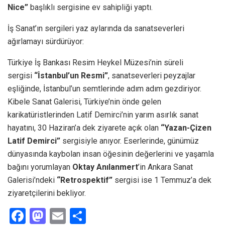
Nice”
başlıklı sergisine ev sahipliği yaptı.
İş Sanat’ın sergileri yaz aylarında da sanatseverleri
ağırlamayı sürdürüyor:
Türkiye İş Bankası Resim Heykel Müzesi’nin süreli
sergisi
“İstanbul’un Resmi”
, sanatseverleri peyzajlar
eşliğinde, İstanbul’un semtlerinde adım adım gezdiriyor.
Kibele Sanat Galerisi, Türkiye’nin önde gelen
karikatüristlerinden Latif Demirci’nin yarım asırlık sanat
hayatını, 30 Haziran’a dek ziyarete açık olan
“Yazan-Çizen
Latif Demirci”
sergisiyle anıyor. Eserlerinde, günümüz
dünyasında kaybolan insan öğesinin değerlerini ve yaşamla
bağını yorumlayan
Oktay Anılanmert
’in
Ankara Sanat
Galerisi’ndeki
“Retrospektif”
sergisi ise 1 Temmuz’a dek
ziyaretçilerini bekliyor.
F
M
E
S