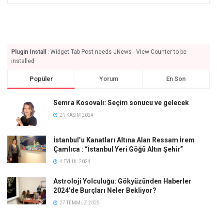
Plugin Install
: Widget Tab Post needs JNews - View Counter to be
installed
Popüler
Yorum
En Son
Semra Kosovalı: Seçim sonucu ve gelecek
21 KASIM 2024
İstanbul’u Kanatları Altına Alan Ressam İrem
Çamlıca : “İstanbul Yeri Göğü Altın Şehir”
4 EYLÜL 2024
Astroloji Yolculuğu: Gökyüzünden Haberler
2024’de Burçları Neler Bekliyor?
27 TEMMUZ 2025