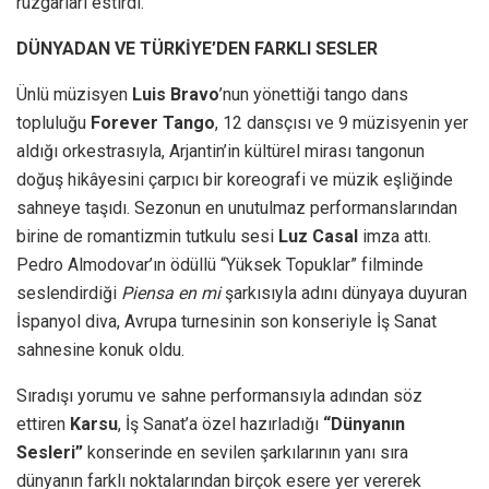
rüzgârları estirdi.
DÜNYADAN VE TÜRKİYE’DEN FARKLI SESLER
Ünlü müzisyen
Luis Bravo
’nun yönettiği tango dans
topluluğu
Forever Tango
, 12 dansçısı ve 9 müzisyenin yer
aldığı orkestrasıyla, Arjantin’in kültürel mirası tangonun
doğuş hikâyesini çarpıcı bir koreografi ve müzik eşliğinde
sahneye taşıdı. Sezonun en unutulmaz performanslarından
birine de romantizmin tutkulu sesi
Luz Casal
imza attı.
Pedro Almodovar’ın ödüllü “Yüksek Topuklar” filminde
seslendirdiği
Piensa en mi
şarkısıyla adını dünyaya duyuran
İspanyol diva, Avrupa turnesinin son konseriyle İş Sanat
sahnesine konuk oldu.
Sıradışı yorumu ve sahne performansıyla adından söz
ettiren
Karsu
, İş Sanat’a özel hazırladığı
“Dünyanın
Sesleri”
konserinde en sevilen şarkılarının yanı sıra
dünyanın farklı noktalarından birçok esere yer vererek