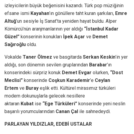
izleyicilerin büyük beğenisini kazandı. Türk pop müziğinin
efsane ismi
Kayahan
’ın gönüllere taht kuran şarkıları,
Emre
Altuğ
’un sesiyle İş Sanat’ta yeniden hayat buldu. Alper
Kömürcü’nün aranjmanlarının yer aldığı
“İstanbul Kadar
Güzel”
konserinin konukları
İpek Açar
ve
Demet
Sağıroğlu
oldu.
Vokalde
Taner Ölmez
ve basgitarda
Serkan Keskin
’in yer
aldığı, son dönemin sevilen gruplarından
Barabar
’ın
konserindeki sürpriz konuk
Demet Evgar
olurken,
“Dost
Meclisi”
konserinde
Coşkun Karademir
’e
Ceylan
Ertem
ve
Buray
eşlik etti. Kültürel mirasımız türküleri
modern dokunuşlarla gelecek nesillere
aktaran
Kubat
ise
“Ege Türküleri”
konserinde yeni neslin
başarılı yorumcularından
Canan Çal
ile sahnedeydi.
PARLAYAN YILDIZLAR, EDEBİ USTALAR