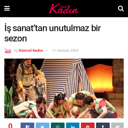
İş sanat’tan unutulmaz bir
sezon
by
Güncel Kadın
11 Haziran 2024
0