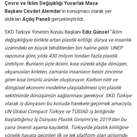
Çevre ve İklim Değişikliği Yuvarlak Masa
Başkanı Cevdet Alemdar
‘ın konuşmacı olarak yer
aldıkları
Açılış Paneli
gerçekleştirildi.
SKD Türkiye Yönetim Kurulu Başkanı
Ediz Günsel
“
İklim
değişikliğiyle birlikte artan plastik kirliliği, dünya ve insanlık
üzerindeki en büyük tehditlerden biri haline geldi. UNEP
raporuna göre, yılda 430 milyon tondan fazla plastik
üretiliyor. Bunların üçte ikisini, kısa sürede atığa dönüşen,
okyanusları kirleten, zamanla insanların besin zincirine
giren kısa ömürlü ürünler oluşturuyor. Karbon nötr ve
döngüsel ekonomi modeline ulaşılabilmesi için plastik
sektöründe dönüşümün sağlanması gerekiyor. SKD Türkiye
olarak iş dünyasını bu konuda harekete geçirmek amacıyla,
UN Global Compact Türkiye ve TÜSİAD iş birliğinde
başlattığımız İş Dünyası Plastik Girişimi’yle, 2019’dan bu
yana önemli aşama kaydettik. Türkiye’de plastik kirliliğine
yönelik hayata geçirilen ilk ve tek platform olan girişimde,