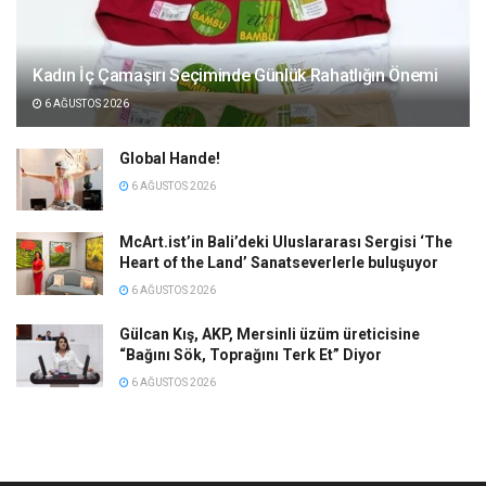
Kadın İç Çamaşırı Seçiminde Günlük Rahatlığın Önemi
6 AĞUSTOS 2026
Global Hande!
6 AĞUSTOS 2026
McArt.ist’in Bali’deki Uluslararası Sergisi ‘The
Heart of the Land’ Sanatseverlerle buluşuyor
6 AĞUSTOS 2026
Gülcan Kış, AKP, Mersinli üzüm üreticisine
“Bağını Sök, Toprağını Terk Et” Diyor
6 AĞUSTOS 2026