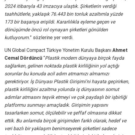
2024 itibarıyla 43 imzacıya ulaştık. Şirketlerin verdiği
taahhütlerle, yaklaşık 76.443
bin tonluk azaltımla yüzde
173 bir başarıya erişildi. Kararlılıkla eyleme geçen ve
dönüşümde öncü rol oynayan şirketleri gönülden
kutluyorum.
” sözlerine yer verdi.
UN Global Compact Türkiye Yönetim Kurulu Başkanı
Ahmet
Cemal Dördüncü
“
Plastik modern dünyaya birçok fayda
sağlarken, gelinen noktada plastik kirliliğinin yol açtığı
sorunlar bu konuda acil adım atmamızı almamızı
gerektiriyor. İş Dünyası Plastik Girişimi’ni hayata geçirirken,
plastik kirliliğini azaltma yolunda iş dünyasının somut
adımlar atmasını teşvik etmeyi ve çok paydaşlı bir işbirliği
platformu sunmayı amaçladık. Girişimin yapısını
tasarlarken somut, ölçülebilir ve şeffaf olmasına dikkat
ettik. Bu anlamda birçok girişimden farklı olarak, hedef ve
veri bazlı bir yaklaşım benimseyerek şirketleri sadece