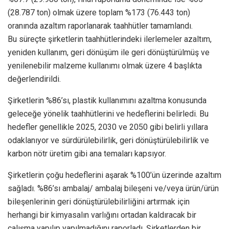
(28.787 ton) olmak üzere toplam %173 (76.443 ton)
oranında azaltım raporlanarak taahhütler tamamlandı.
Bu süreçte şirketlerin taahhütlerindeki ilerlemeler azaltım,
yeniden kullanım, geri dönüşüm ile geri dönüştürülmüş ve
yenilenebilir malzeme kullanımı olmak üzere 4 başlıkta
değerlendirildi.
Şirketlerin %86’sı, plastik kullanımını azaltma konusunda
geleceğe yönelik taahhütlerini ve hedeflerini belirledi. Bu
hedefler genellikle 2025, 2030 ve 2050 gibi belirli yıllara
odaklanıyor ve sürdürülebilirlik, geri dönüştürülebilirlik ve
karbon nötr üretim gibi ana temaları kapsıyor.
Şirketlerin çoğu hedeflerini aşarak %100’ün üzerinde azaltım
sağladı. %86’sı ambalaj/ ambalaj bileşeni ve/veya ürün/ürün
bileşenlerinin geri dönüştürülebilirliğini artırmak için
herhangi bir kimyasalın varlığını ortadan kaldıracak bir
çalışma yapılıp yapılmadığını raporladı. Şirketlerden bir