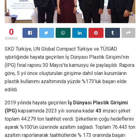
0
SHARES
SKD Türkiye, UN Global Compact Türkiye ve TÜSİAD
işbirliğinde hayata geçirilen İş Dünyası Plastik Girişimi’nin
(İPG) final raporu 30 Mayıs’ta kamuoyu ile paylaşıldı. Rapora
göre, 5 yıl önce oluşturulan girişime dahil olan kurumların
plastik kullanımı azaltımında yüzde %173’luk başarı elde
edildi.
2019 yılında hayata geçirilen
İş Dünyası Plastik Girişimi
(İPG)
kapsamında 2023 yılı sonuna kadar
43
imzacı şirket
toplam 44.279 ton taahhüt verdi. Şirketlerin çoğu hedeflerini
aşarak %100’ün üzerinde azaltım sağladı. Toplam 76.443 ton
azaltım raporlanarak taahhütlerde % 173 oranında başarı