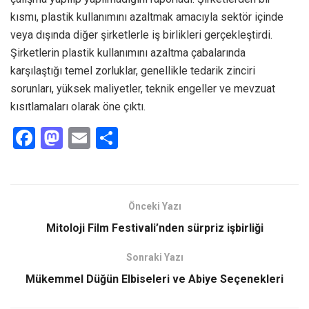
kısmı, plastik kullanımını azaltmak amacıyla sektör içinde
veya dışında diğer şirketlerle iş birlikleri gerçekleştirdi.
Şirketlerin plastik kullanımını azaltma çabalarında
karşılaştığı temel zorluklar, genellikle tedarik zinciri
sorunları, yüksek maliyetler, teknik engeller ve mevzuat
kısıtlamaları olarak öne çıktı.
F
M
E
S
a
a
m
h
ce
st
ail
ar
b
o
e
Önceki Yazı
o
d
Mitoloji Film Festivali’nden sürpriz işbirliği
o
o
Sonraki Yazı
k
n
Mükemmel Düğün Elbiseleri ve Abiye Seçenekleri