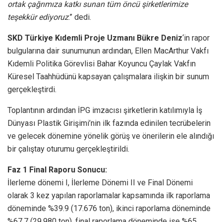
ortak çağrımıza katkı sunan tüm öncü şirketlerimize
teşekkür ediyoruz
.” dedi.
SKD Türkiye Kıdemli Proje Uzmanı Bükre Deniz
‘in rapor
bulgularına dair sunumunun ardından, Ellen MacArthur Vakfı
Kıdemli Politika Görevlisi Bahar Koyuncu Çaylak Vakfın
Küresel Taahhüdünü kapsayan çalışmalara ilişkin bir sunum
gerçekleştirdi.
Toplantının ardından İPG imzacısı şirketlerin katılımıyla İş
Dünyası Plastik Girişimi’nin ilk fazında edinilen tecrübelerin
ve gelecek dönemine yönelik görüş ve önerilerin ele alındığı
bir çalıştay oturumu gerçekleştirildi.
Faz 1 Final Raporu Sonucu:
İlerleme dönemi I, İlerleme Dönemi II ve Final Dönemi
olarak 3 kez yapılan raporlamalar kapsamında ilk raporlama
döneminde %39.9 (17.676 ton), ikinci raporlama döneminde
%67.7 (29.980 ton), final raporlama döneminde ise %65