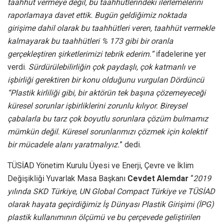
taahhüt vermeye değil, bu taahhütlerindeki ilerlemelerini
raporlamaya davet ettik. Bugün geldiğimiz noktada
girişime dahil olarak bu taahhütleri veren, taahhüt vermekle
kalmayarak bu taahhütleri % 173 gibi bir oranla
gerçekleştiren şirketlerimizi tebrik ederim.”
ifadelerine yer
verdi.
Sürdürülebilirliğin çok paydaşlı, çok katmanlı ve
işbirliği gerektiren bir konu olduğunu vurgulan Dördüncü
“Plastik kirliliği gibi, bir aktörün tek başına çözemeyeceği
küresel sorunlar işbirliklerini zorunlu kılıyor. Bireysel
çabalarla bu tarz çok boyutlu sorunlara çözüm bulmamız
mümkün değil. Küresel sorunlarımızı çözmek için kolektif
bir mücadele alanı yaratmalıyız.
” dedi.
TÜSİAD Yönetim Kurulu Üyesi ve Enerji, Çevre ve İklim
Değişikliği Yuvarlak Masa Başkanı
Cevdet Alemdar
“
2019
yılında SKD Türkiye, UN Global Compact Türkiye ve TÜSİAD
olarak hayata geçirdiğimiz İş Dünyası Plastik Girişimi (İPG)
plastik kullanımının ölçümü ve bu çerçevede geliştirilen