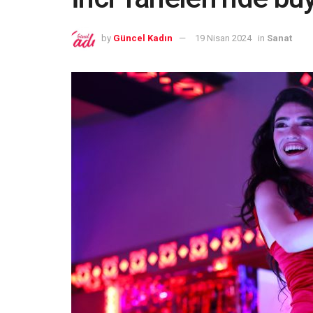
by
Güncel Kadın
19 Nisan 2024
in
Sanat