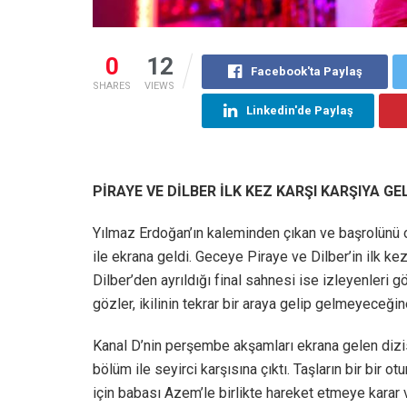
0
12
Facebook'ta Paylaş
SHARES
VIEWS
Linkedin'de Paylaş
PİRAYE VE DİLBER İLK KEZ KARŞI KARŞIYA GE
Yılmaz Erdoğan’ın kaleminden çıkan ve başrolünü oy
ile ekrana geldi. Geceye Piraye ve Dilber’in ilk k
Dilber’den ayrıldığı final sahnesi ise izleyenleri
gözler, ikilinin tekrar bir araya gelip gelmeyeceğine
Kanal D’nin perşembe akşamları ekrana gelen dizisi
bölüm ile seyirci karşısına çıktı. Taşların bir bir
için babası Azem’le birlikte hareket etmeye karar v