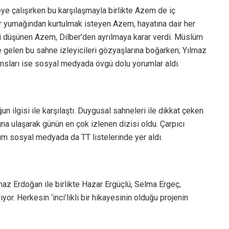
eye çalışırken bu karşılaşmayla birlikte Azem de iç
ler yumağından kurtulmak isteyen Azem, hayatına dair her
ni düşünen Azem, Dilber’den ayrılmaya karar verdi. Müslüm
e gelen bu sahne izleyicileri gözyaşlarına boğarken; Yılmaz
sları ise sosyal medyada övgü dolu yorumlar aldı.
ğun ilgisi ile karşılaştı. Duygusal sahneleri ile dikkat çeken
a ulaşarak günün en çok izlenen dizisi oldu. Çarpıcı
üm sosyal medyada da TT listelerinde yer aldı.
z Erdoğan ile birlikte Hazar Ergüçlü, Selma Ergeç,
or. Herkesin ‘inci’likli bir hikayesinin olduğu projenin