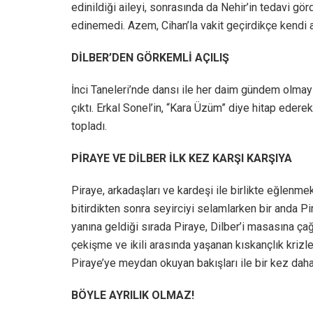
edinildiği aileyi, sonrasında da Nehir’in tedavi gör
edinemedi. Azem, Cihan’la vakit geçirdikçe kendi a
DİLBER’DEN GÖRKEMLİ AÇILIŞ
İnci Taneleri’nde dansı ile her daim gündem olmayı 
çıktı. Erkal Sonel’in, “Kara Üzüm” diye hitap ederek
topladı.
PİRAYE VE DİLBER İLK KEZ KARŞI KARŞIYA
Piraye, arkadaşları ve kardeşi ile birlikte eğlenmek 
bitirdikten sonra seyirciyi selamlarken bir anda P
yanına geldiği sırada Piraye, Dilber’i masasına ça
çekişme ve ikili arasında yaşanan kıskançlık krizle
Piraye’ye meydan okuyan bakışları ile bir kez daha
BÖYLE AYRILIK OLMAZ!