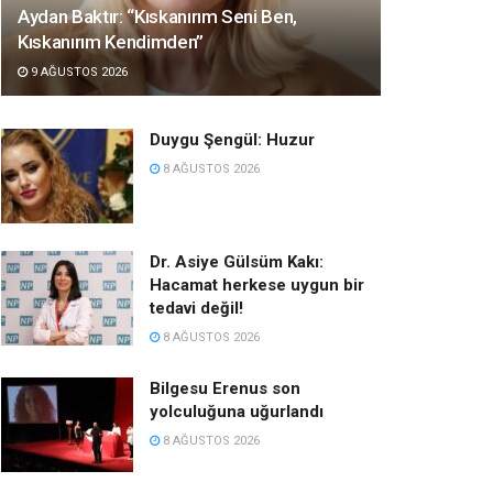
Aydan Baktır: “Kıskanırım Seni Ben,
Kıskanırım Kendimden”
9 AĞUSTOS 2026
Duygu Şengül: Huzur
8 AĞUSTOS 2026
Dr. Asiye Gülsüm Kakı:
Hacamat herkese uygun bir
tedavi değil!
8 AĞUSTOS 2026
Bilgesu Erenus son
yolculuğuna uğurlandı
8 AĞUSTOS 2026