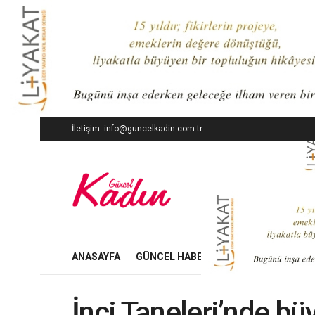
İletişim: info@guncelkadin.com.tr
ANASAYFA
GÜNCEL HABERLER
İŞ DÜNYASI
İnci Taneleri’nde büy