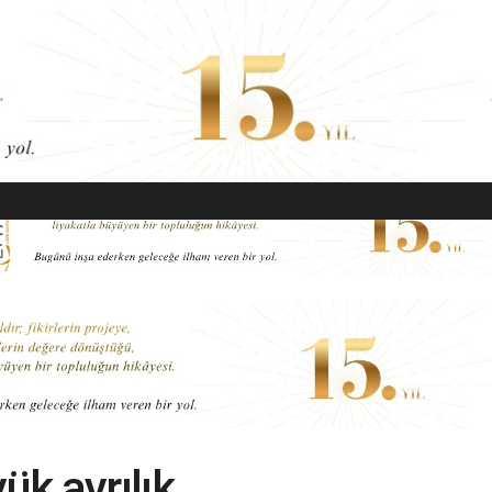
EKONOMI
MODA
GÜZELLIK
SAĞLIK
YAŞAM
SANAT
ük ayrılık