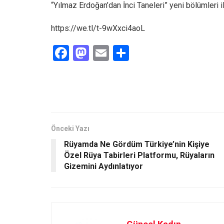
“Yılmaz Erdoğan’dan İnci Taneleri” yeni bölümleri
https://we.tl/t-9wXxci4aoL
F
M
E
S
a
a
m
h
ce
st
ail
ar
b
o
e
o
d
o
o
Önceki Yazı
Rüyamda Ne Gördüm Türkiye’nin Kişiye
k
n
Özel Rüya Tabirleri Platformu, Rüyaların
Gizemini Aydınlatıyor