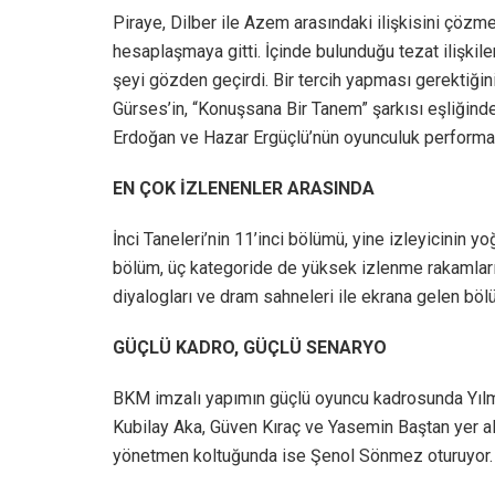
Piraye, Dilber ile Azem arasındaki ilişkisini çözm
hesaplaşmaya gitti. İçinde bulunduğu tezat ilişki
şeyi gözden geçirdi. Bir tercih yapması gerektiği
Gürses’in, “Konuşsana Bir Tanem” şarkısı eşliğind
Erdoğan ve Hazar Ergüçlü’nün oyunculuk performan
EN ÇOK İZLENENLER ARASINDA
İnci Taneleri’nin 11’inci bölümü, yine izleyicinin yo
bölüm, üç kategoride de yüksek izlenme rakamların
diyalogları ve dram sahneleri ile ekrana gelen böl
GÜÇLÜ KADRO, GÜÇLÜ SENARYO
BKM imzalı yapımın güçlü oyuncu kadrosunda Yılma
Kubilay Aka, Güven Kıraç ve Yasemin Baştan yer alıy
yönetmen koltuğunda ise Şenol Sönmez oturuyor.