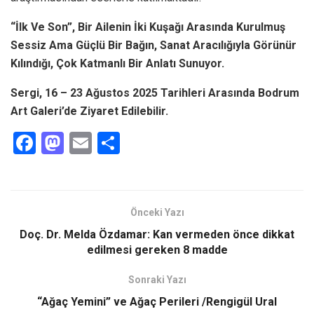
“İlk Ve Son”, Bir Ailenin İki Kuşağı Arasında Kurulmuş
Sessiz Ama Güçlü Bir Bağın, Sanat Aracılığıyla Görünür
Kılındığı, Çok Katmanlı Bir Anlatı Sunuyor.
Sergi, 16 – 23 Ağustos 2025 Tarihleri Arasında Bodrum
Art Galeri’de Ziyaret Edilebilir.
F
M
E
S
a
a
m
h
ce
st
ail
ar
b
o
e
Önceki Yazı
o
d
Doç. Dr. Melda Özdamar: Kan vermeden önce dikkat
o
o
edilmesi gereken 8 madde
k
n
Sonraki Yazı
“Ağaç Yemini” ve Ağaç Perileri /Rengigül Ural