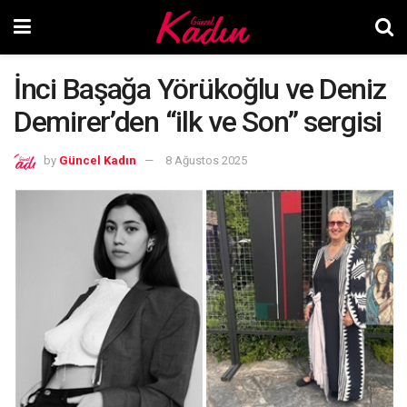
İnci Başağa Yörükoğlu ve Deniz
Demirer’den “ilk ve Son” sergisi
by
Güncel Kadın
8 Ağustos 2025