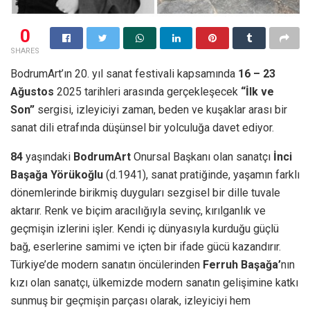
0
SHARES
BodrumArt’ın 20. yıl sanat festivali kapsamında
16 – 23
Ağustos
2025 tarihleri arasında
gerçekleşecek
“İlk ve
Son”
sergisi, izleyiciyi zaman, beden ve kuşaklar arası bir
sanat dili etrafında düşünsel bir yolculuğa davet ediyor.
84
yaşındaki
BodrumArt
Onursal Başkanı olan sanatçı
İnci
Başağa Yörükoğlu
(d.1941), sanat pratiğinde, yaşamın farklı
dönemlerinde birikmiş duyguları sezgisel bir dille tuvale
aktarır. Renk ve biçim aracılığıyla sevinç, kırılganlık ve
geçmişin izlerini işler. Kendi iç dünyasıyla kurduğu güçlü
bağ, eserlerine samimi ve içten bir ifade gücü kazandırır.
Türkiye’de modern sanatın öncülerinden
Ferruh Başağa’
nın
kızı olan sanatçı, ülkemizde modern sanatın gelişimine katkı
sunmuş bir geçmişin parçası olarak, izleyiciyi hem