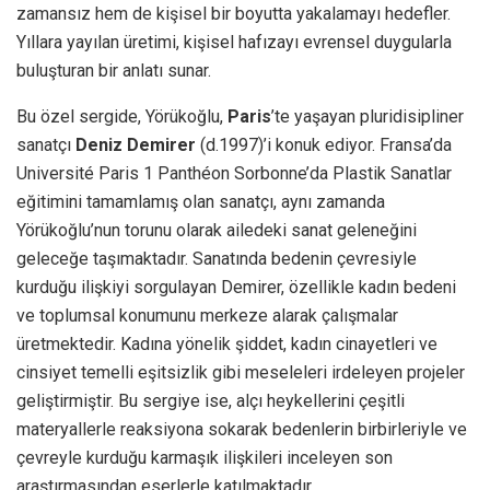
zamansız hem de kişisel bir boyutta yakalamayı hedefler.
Yıllara yayılan üretimi, kişisel hafızayı evrensel duygularla
buluşturan bir anlatı sunar.
Bu özel sergide, Yörükoğlu,
Paris
’te yaşayan pluridisipliner
sanatçı
Deniz Demirer
(d.1997)’i konuk ediyor. Fransa’da
Université Paris 1 Panthéon Sorbonne’da Plastik Sanatlar
eğitimini tamamlamış olan sanatçı, aynı zamanda
Yörükoğlu’nun torunu olarak ailedeki sanat geleneğini
geleceğe taşımaktadır. Sanatında bedenin çevresiyle
kurduğu ilişkiyi sorgulayan Demirer, özellikle kadın bedeni
ve toplumsal konumunu merkeze alarak çalışmalar
üretmektedir. Kadına yönelik şiddet, kadın cinayetleri ve
cinsiyet temelli eşitsizlik gibi meseleleri irdeleyen projeler
geliştirmiştir. Bu sergiye ise, alçı heykellerini çeşitli
materyallerle reaksiyona sokarak bedenlerin birbirleriyle ve
çevreyle kurduğu karmaşık ilişkileri inceleyen son
araştırmasından eserlerle katılmaktadır.