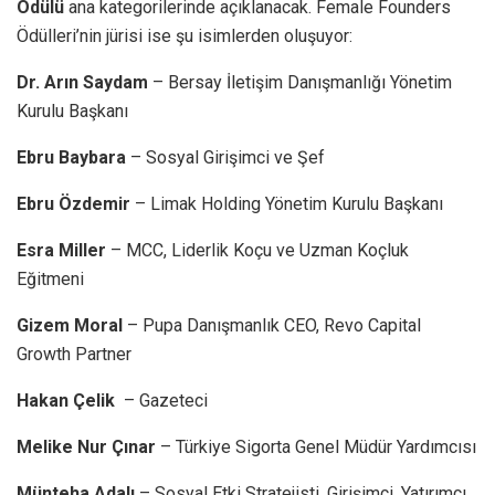
Ödülü
ana kategorilerinde açıklanacak. Female Founders
Ödülleri’nin jürisi ise şu isimlerden oluşuyor:
Dr. Arın Saydam
– Bersay İletişim Danışmanlığı Yönetim
Kurulu Başkanı
Ebru Baybara
– Sosyal Girişimci ve Şef
Ebru Özdemir
– Limak Holding Yönetim Kurulu Başkanı
Esra Miller
– MCC, Liderlik Koçu ve Uzman Koçluk
Eğitmeni
Gizem Moral
– Pupa Danışmanlık CEO, Revo Capital
Growth Partner
Hakan Çelik
– Gazeteci
Melike Nur Çınar
– Türkiye Sigorta Genel Müdür Yardımcısı
Münteha Adalı
– Sosyal Etki Stratejisti, Girişimci, Yatırımcı