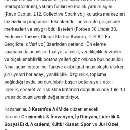
StartupCentrum), yatırım fonları ve melek yatırım ağları
(Revo Capital, 212, Collective Spark vb.), kuluçka merkezleri,
hızlandırıcı programlar, teknokentler, üniversite girişimcilik
merkezleri ve saygın ödül listeleri (Forbes 30 Under 30,
Endeavor Türkiye, Global Startup Awards, TÜSİAD Bu
Gençlikte İş Var! vb.) üzerinden derlendi. Ön eleme
aşamasında adayların faaliyet alanları, yenilikçilik düzeyleri
ve ölçeklenebilirlik potansiyelleri göz önünde bulunduruldu.
Nihai aday listesi Inc. Türkiye ekibi tarafından oluşturulurken,
jüri üyeleri her adayı, yenilikçilik, özgünlük, topluma
sağladığı fayda, sürdürülebilir başarı potansiyeli, etkili
liderlik, cesaret ve risk alma kriterleri doğrultusunda 1 ile 10
arasında puanlayarak değerlendiriyor.
Kazananlar,
3 Kasım’da AKM’de
düzenlenecek
törende
Girişimcilik & İnovasyon
,
İş Dünyası
,
Liderlik &
Sosyal Etki
,
Akademi
,
Kültür-Sanat
,
Spor
ve
Jüri Özel