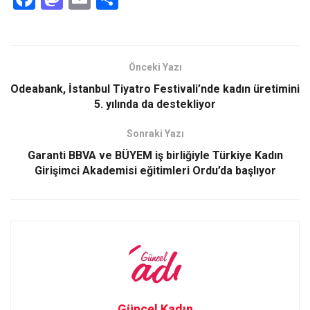
a
a
m
h
ce
st
ail
ar
b
o
e
Önceki Yazı
o
d
Odeabank, İstanbul Tiyatro Festivali’nde kadın üretimini
o
o
5. yılında da destekliyor
k
n
Sonraki Yazı
Garanti BBVA ve BÜYEM iş birliğiyle Türkiye Kadın
Girişimci Akademisi eğitimleri Ordu’da başlıyor
Güncel Kadın