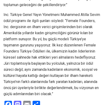
toplumun geleceğini de şekillendiriyor.”
Inc. Türkiye Genel Yayın Yönetmeni Muhammed Atilla Sevim
ödül programı ile ilgili şunları söyledi: “Female Founders,
Inc. dergisinin en ilham verici girişimlerinden biri olarak
Amerika’da yıllardır kadın girişimciliğini görünür kılan bir
platform sunuyor. Bu yıl, bu güçlü modeli Türkiye’ye
taşımanın gururunu yaşıyoruz. İlk kez düzenlenen Female
Founders Türkiye Ödülleri ile, ülkemizin kadın liderlerinin
küresel sahnede hak ettikleri yeri almalarını hedefliyoruz.
Jüri toplantısıyla başlayan bu yolculuk, yalnızca bir ödül
süreci değil; aynı zamanda kadınların ekonomik, sosyal ve
kültürel hayata kattığı değeri kutlayan bir ilham hareketi.
Türkiye’nin farklı alanlarında fark yaratan kadınları, alanında
öncü jüri üyeleriyle birlikte değerlendirmek, bu vizyonun en
güçlü adımlarından biri olacak.”
F
M
E
S