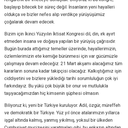
başlayıp bitecek bir süreç değil. İnsanların yeni hayalleri
oldukça ve bizler nefes alıp verdikçe yürüyüşümüz
çoğalarak devam edecek.
Bizim için İkinci Yüzyılın İktisat Kongresi dil, din, ırk ayırt
etmeden insana ve doğaya yapılan bir yürüyüş çağrısıdır.
Bugün burada attığımız temeller üzerinde, hayallerimizin,
özlemlerimizin ete kemiğe bürünmesi için var gücümüzle
çalışmaya devam edeceğiz. 21 Mart akşamı alacağımız tüm
kararların sonuna kadar takipçisi olacağız. Kalkıştığımız işin
ciddiyetini ve bizlere yüklediği tarihi sorumluluğun çok iyi
farkındayız. Bu yükü çok büyük bir onur ve mutlulukla
taşıyacağımızdan hiç kimsenin şüphesi olmasın.
Biliyoruz ki, yeni bir Türkiye kuruluyor. Adil, özgür, müreffeh
ve demokratik bir Türkiye. Yüz yıl önce atalarımızın yıllarca
işgal altında kalmış, yanmış yıkılmış, yoksul bir ülkeden
Cumhuriyet mucizesini yaratmaları gibi, bu enkazın altından