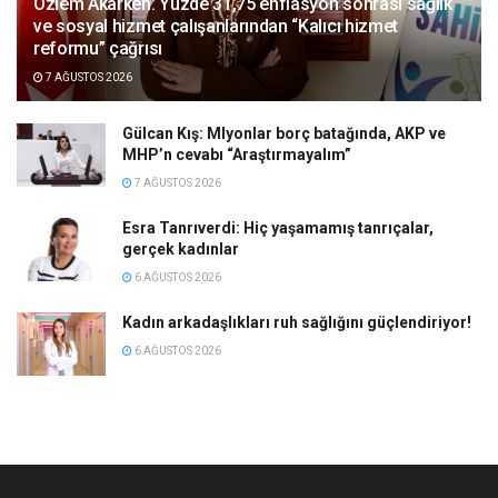
Özlem Akarken: Yüzde 31,75 enflasyon sonrası sağlık
ve sosyal hizmet çalışanlarından “Kalıcı hizmet
reformu” çağrısı
7 AĞUSTOS 2026
Gülcan Kış: Mlyonlar borç batağında, AKP ve
MHP’n cevabı “Araştırmayalım”
7 AĞUSTOS 2026
Esra Tanrıverdi: Hiç yaşamamış tanrıçalar,
gerçek kadınlar
6 AĞUSTOS 2026
Kadın arkadaşlıkları ruh sağlığını güçlendiriyor!
6 AĞUSTOS 2026