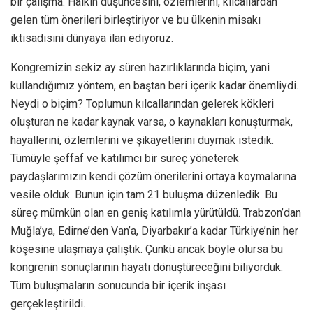
bir çalışma. Halkın düşüncesini, özlemlerini, kılcallardan
gelen tüm önerileri birleştiriyor ve bu ülkenin misakı
iktisadisini dünyaya ilan ediyoruz.
Kongremizin sekiz ay süren hazırlıklarında biçim, yani
kullandığımız yöntem, en baştan beri içerik kadar önemliydi.
Neydi o biçim? Toplumun kılcallarından gelerek kökleri
oluşturan ne kadar kaynak varsa, o kaynakları konuşturmak,
hayallerini, özlemlerini ve şikayetlerini duymak istedik.
Tümüyle şeffaf ve katılımcı bir süreç yöneterek
paydaşlarımızın kendi çözüm önerilerini ortaya koymalarına
vesile olduk. Bunun için tam 21 buluşma düzenledik. Bu
süreç mümkün olan en geniş katılımla yürütüldü. Trabzon’dan
Muğla’ya, Edirne’den Van’a, Diyarbakır’a kadar Türkiye’nin her
köşesine ulaşmaya çalıştık. Çünkü ancak böyle olursa bu
kongrenin sonuçlarının hayatı dönüştüreceğini biliyorduk.
Tüm buluşmaların sonucunda bir içerik inşası
gerçekleştirildi.