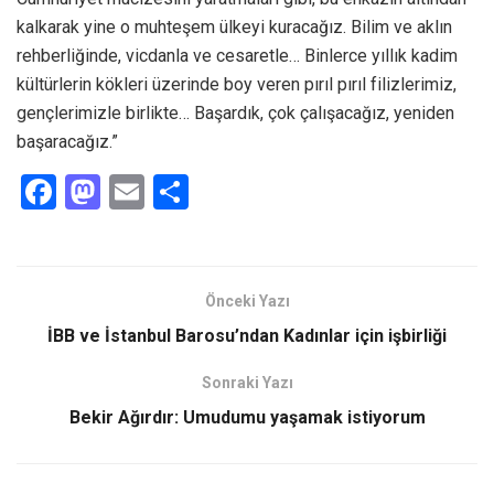
kalkarak yine o muhteşem ülkeyi kuracağız. Bilim ve aklın
rehberliğinde, vicdanla ve cesaretle… Binlerce yıllık kadim
kültürlerin kökleri üzerinde boy veren pırıl pırıl filizlerimiz,
gençlerimizle birlikte… Başardık, çok çalışacağız, yeniden
başaracağız.”
F
M
E
S
a
a
m
h
ce
st
ail
ar
b
o
e
Önceki Yazı
o
d
İBB ve İstanbul Barosu’ndan Kadınlar için işbirliği
o
o
Sonraki Yazı
k
n
Bekir Ağırdır: Umudumu yaşamak istiyorum