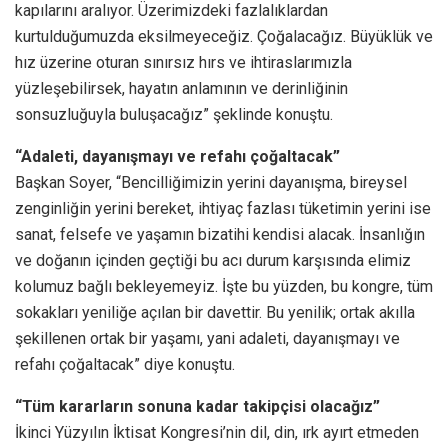
kapılarını aralıyor. Üzerimizdeki fazlalıklardan
kurtulduğumuzda eksilmeyeceğiz. Çoğalacağız. Büyüklük ve
hız üzerine oturan sınırsız hırs ve ihtiraslarımızla
yüzleşebilirsek, hayatın anlamının ve derinliğinin
sonsuzluğuyla buluşacağız” şeklinde konuştu.
“Adaleti, dayanışmayı ve refahı çoğaltacak”
Başkan Soyer, “Bencilliğimizin yerini dayanışma, bireysel
zenginliğin yerini bereket, ihtiyaç fazlası tüketimin yerini ise
sanat, felsefe ve yaşamın bizatihi kendisi alacak. İnsanlığın
ve doğanın içinden geçtiği bu acı durum karşısında elimiz
kolumuz bağlı bekleyemeyiz. İşte bu yüzden, bu kongre, tüm
sokakları yeniliğe açılan bir davettir. Bu yenilik; ortak akılla
şekillenen ortak bir yaşamı, yani adaleti, dayanışmayı ve
refahı çoğaltacak” diye konuştu.
“Tüm kararların sonuna kadar takipçisi olacağız”
İkinci Yüzyılın İktisat Kongresi’nin dil, din, ırk ayırt etmeden