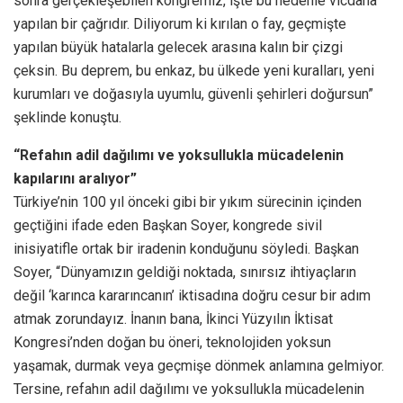
sonra gerçekleşebilen kongremiz, işte bu nedenle vicdana
yapılan bir çağrıdır. Diliyorum ki kırılan o fay, geçmişte
yapılan büyük hatalarla gelecek arasına kalın bir çizgi
çeksin. Bu deprem, bu enkaz, bu ülkede yeni kuralları, yeni
kurumları ve doğasıyla uyumlu, güvenli şehirleri doğursun”
şeklinde konuştu.
“Refahın adil dağılımı ve yoksullukla mücadelenin
kapılarını aralıyor”
Türkiye’nin 100 yıl önceki gibi bir yıkım sürecinin içinden
geçtiğini ifade eden Başkan Soyer, kongrede sivil
inisiyatifle ortak bir iradenin konduğunu söyledi. Başkan
Soyer, “Dünyamızın geldiği noktada, sınırsız ihtiyaçların
değil ‘karınca kararıncanın’ iktisadına doğru cesur bir adım
atmak zorundayız. İnanın bana, İkinci Yüzyılın İktisat
Kongresi’nden doğan bu öneri, teknolojiden yoksun
yaşamak, durmak veya geçmişe dönmek anlamına gelmiyor.
Tersine, refahın adil dağılımı ve yoksullukla mücadelenin