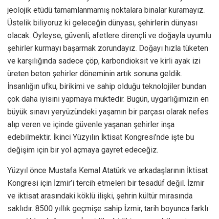
jeolojik etüdü tamamlanmamış noktalara binalar kuramayız.
Üstelik biliyoruz ki geleceğin dünyası, şehirlerin dünyası
olacak. Öyleyse, güvenli, afetlere dirençli ve doğayla uyumlu
şehirler kurmayı başarmak zorundayız. Doğayı hızla tüketen
ve karşılığında sadece çöp, karbondioksit ve kirli ayak izi
üreten beton şehirler döneminin artık sonuna geldik.
İnsanlığın ufku, birikimi ve sahip olduğu teknolojiler bundan
çok daha iyisini yapmaya muktedir. Bugün, uygarlığımızın en
büyük sınavı yeryüzündeki yaşamın bir parçası olarak nefes
alıp veren ve içinde güvenle yaşanan şehirler inşa
edebilmektir. İkinci Yüzyılın İktisat Kongresi’nde işte bu
değişim için bir yol açmaya gayret edeceğiz.
Yüzyıl önce Mustafa Kemal Atatürk ve arkadaşlarının İktisat
Kongresi için İzmir’i tercih etmeleri bir tesadüf değil. İzmir
ve iktisat arasındaki köklü ilişki, şehrin kültür mirasında
saklıdır. 8500 yıllık geçmişe sahip İzmir, tarih boyunca farklı