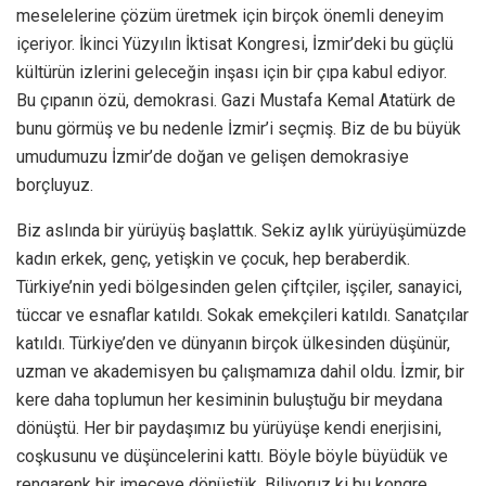
meselelerine çözüm üretmek için birçok önemli deneyim
içeriyor. İkinci Yüzyılın İktisat Kongresi, İzmir’deki bu güçlü
kültürün izlerini geleceğin inşası için bir çıpa kabul ediyor.
Bu çıpanın özü, demokrasi. Gazi Mustafa Kemal Atatürk de
bunu görmüş ve bu nedenle İzmir’i seçmiş. Biz de bu büyük
umudumuzu İzmir’de doğan ve gelişen demokrasiye
borçluyuz.
Biz aslında bir yürüyüş başlattık. Sekiz aylık yürüyüşümüzde
kadın erkek, genç, yetişkin ve çocuk, hep beraberdik.
Türkiye’nin yedi bölgesinden gelen çiftçiler, işçiler, sanayici,
tüccar ve esnaflar katıldı. Sokak emekçileri katıldı. Sanatçılar
katıldı. Türkiye’den ve dünyanın birçok ülkesinden düşünür,
uzman ve akademisyen bu çalışmamıza dahil oldu. İzmir, bir
kere daha toplumun her kesiminin buluştuğu bir meydana
dönüştü. Her bir paydaşımız bu yürüyüşe kendi enerjisini,
coşkusunu ve düşüncelerini kattı. Böyle böyle büyüdük ve
rengarenk bir imeceye dönüştük. Biliyoruz ki bu kongre,