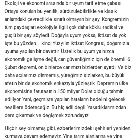
Ekoloji ve ekonomi arasında bir uyum tarif etme çabası.
Ortaya konulan bu yenilik, sürdürülebilirlikle ve klasik
anlamdaki çevrecilikle sınırlı olmayan bir şey. Kongremizin
tüm paydaşları ekolojiyle ilgili çok daha köklü, radikal ve
güçlü bir şey söyledi. Doğayla uyum yoksa, iktisat da yok.
İşte bu yüzden… İkinci Yüzyılın İktisat Kongresi, doğamızla
uyuma yapılan bir davettir. Üstelik bu uyum yalnızca
ekonomik gelişme değil, can güvenliğimiz için de önemli. 6
Şubat depremi, on binlerce canımızı bizlerden ayırdı. Ve biz
daha acılarımız dinmemiş, yüreğimiz sızlarken, bu büyük
afetin bir de ekonomik enkazıyla yüzleştik. Depremin ülke
ekonomisine faturasının 150 milyar Dolar olduğu tahmin
ediliyor. Yani, geçmişte yapılan hataların bedelini gelecek
nesillere ödeteceğiz. Bu hiç adil değil. Yaşadıklarımızdan
ders çıkarmak ve değişmek zorundayız.
Hiçbir şey olmamış gibi, ezberlerimizdeki şehirleri yeniden
kurmaya devam edemeyiz. Yine tarım alanlarına ve yine