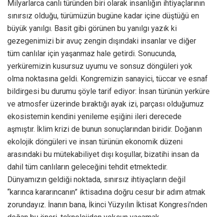
Milyarlarca canlı türünden biri olarak insanlığın ihtiyaçlarının
sınırsız olduğu, türümüzün bugüne kadar içine düştüğü en
büyük yanılgı. Basit gibi görünen bu yanılgı yazık ki
gezegenimizi bir avuç zengin dışındaki insanlar ve diğer
tüm canlılar için yaşanmaz hale getirdi. Sonucunda,
yerküremizin kusursuz uyumu ve sonsuz döngüleri yok
olma noktasına geldi. Kongremizin sanayici, tüccar ve esnaf
bildirgesi bu durumu şöyle tarif ediyor: İnsan türünün yerküre
ve atmosfer üzerinde bıraktığı ayak izi, parçası olduğumuz
ekosistemin kendini yenileme eşiğini ileri derecede
aşmıştır. İklim krizi de bunun sonuçlarından biridir. Doğanın
ekolojik döngüleri ve insan türünün ekonomik düzeni
arasındaki bu mütekabiliyet dışı koşullar, bizatihi insan da
dahil tüm canlıların geleceğini tehdit etmektedir.
Dünyamızın geldiği noktada, sınırsız ihtiyaçların değil
“karınca kararıncanın” iktisadına doğru cesur bir adım atmak
zorundayız. İnanın bana, İkinci Yüzyılın İktisat Kongresi’nden