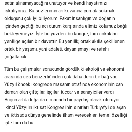
satın alınamayacağını unutuyor ve kendi hayatımızı
ıskalıyoruz. Bu sözlerimin arı kovanına çomak sokmak
olduğunu çok iyi biliyorum. Fakat insanlığın ve doğanın
içinden geçtiği bu acı durum karşısında elimiz kolumuz bağlı
bekleyemeyiz. İşte bu yüzden, bu kongre, tüm sokakları
yeniliğe açılan bir davettir. Bu yenilik; ortak akılla şekillenen
ortak bir yaşamı, yani adaleti, dayanışmayı ve refahı
çoğaltacak.
Tüm bu çalışmalar sonucunda gördük ki ekoloji ve ekonomi
arasında ses benzerliğinden çok daha derin bir bağ var.
Yüzyıl önceki kongrede masanın etrafında ekonominin can
damarı olan çiftçiler, işçiler, tüccar ve sanayiciler vardı.
Bugün artık doğa da o masada bir paydaş olarak oturuyor.
İkinci Yüzyılın İktisat Kongresi’nin sınırları Türkiye’yi de aşan
ve iktisada dünya genelinde ilham verecek en temel özelliği
işte tam da bu…