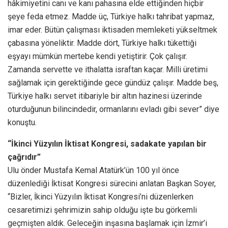
hâkimiyetini canı ve kanı pahasına elde ettiğinden hiçbir
şeye feda etmez. Madde üç, Türkiye halkı tahribat yapmaz,
imar eder. Bütün çalışması iktisaden memleketi yükseltmek
çabasına yöneliktir. Madde dört, Türkiye halkı tükettiği
eşyayı mümkün mertebe kendi yetiştirir. Çok çalışır.
Zamanda servette ve ithalatta israftan kaçar. Milli üretimi
sağlamak için gerektiğinde gece gündüz çalışır. Madde beş,
Türkiye halkı servet itibariyle bir altın hazinesi üzerinde
oturduğunun bilincindedir, ormanlarını evladı gibi sever” diye
konuştu.
“İkinci Yüzyılın İktisat Kongresi, sadakate yapılan bir
çağrıdır”
Ulu önder Mustafa Kemal Atatürk’ün 100 yıl önce
düzenlediği İktisat Kongresi sürecini anlatan Başkan Soyer,
“Bizler, İkinci Yüzyılın İktisat Kongresi’ni düzenlerken
cesaretimizi şehrimizin sahip olduğu işte bu görkemli
geçmişten aldık. Geleceğin inşasına başlamak için İzmir’i