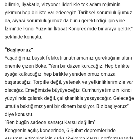
bilimle, liyakatle, vizyoner liderlikle tek adam rejiminin
yıkımını hep birlikte var edeceğiz. Tarihsel sorumluluğumuz
da, siyasi sorumluluğumuz da bunu gerektirdiği için yine
İzmir’de İkinci Yüzyılın İktisat Kongresi’nde bir araya geldik”
şeklinde konuştu.
“Başlıyoruz”
Yaşadığımız büyük felaketi unutmamamız gerektiğinin altını
önemle çizen Böke, “Yeni bir düzen kuracağız. Hep birlikte
ayağa kalkacağız, hep birlikte yeniden omuz omuza
başaracağız. Torpille değil, yetenek ve yetkinliklerimizle var
olacağız. Emeğimizle büyüyeceğiz. Cumhuriyetimizin ikinci
yüzyılında çalarak değil, çalışkanlıkla yaşayacağız. Geleceğe
umutla baktığımız yeni bir dönem başlıyor. Biz başlıyoruz”
diye konuştu.
“Ben bugün sadece sanatçı Karsu değilim”
Kongrenin açılış konserinde, 6 Şubat depremlerinde
yaşamını yitirenler için şarkı söyleyen Karsu, performansıyla