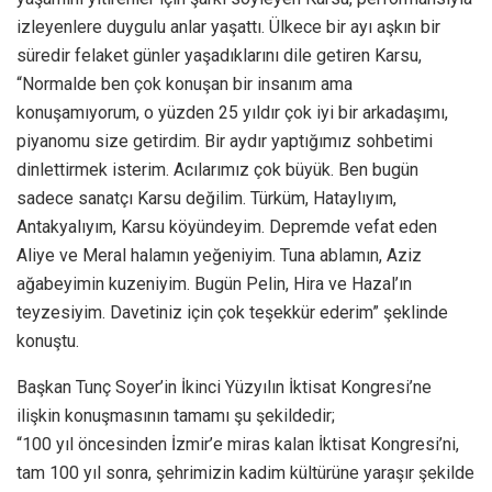
izleyenlere duygulu anlar yaşattı. Ülkece bir ayı aşkın bir
süredir felaket günler yaşadıklarını dile getiren Karsu,
“Normalde ben çok konuşan bir insanım ama
konuşamıyorum, o yüzden 25 yıldır çok iyi bir arkadaşımı,
piyanomu size getirdim. Bir aydır yaptığımız sohbetimi
dinlettirmek isterim. Acılarımız çok büyük. Ben bugün
sadece sanatçı Karsu değilim. Türküm, Hataylıyım,
Antakyalıyım, Karsu köyündeyim. Depremde vefat eden
Aliye ve Meral halamın yeğeniyim. Tuna ablamın, Aziz
ağabeyimin kuzeniyim. Bugün Pelin, Hira ve Hazal’ın
teyzesiyim. Davetiniz için çok teşekkür ederim” şeklinde
konuştu.
Başkan Tunç Soyer’in İkinci Yüzyılın İktisat Kongresi’ne
ilişkin konuşmasının tamamı şu şekildedir;
“100 yıl öncesinden İzmir’e miras kalan İktisat Kongresi’ni,
tam 100 yıl sonra, şehrimizin kadim kültürüne yaraşır şekilde