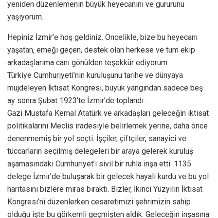
yeniden düzenlemenin büyük heyecanını ve gururunu
yaşıyorum.
Hepiniz İzmir’e hoş geldiniz. Öncelikle, bize bu heyecanı
yaşatan, emeği geçen, destek olan herkese ve tüm ekip
arkadaşlarıma canı gönülden teşekkür ediyorum.
Türkiye Cumhuriyeti’nin kuruluşunu tarihe ve dünyaya
müjdeleyen İktisat Kongresi, büyük yangından sadece beş
ay sonra Şubat 1923’te İzmir’de toplandı.
Gazi Mustafa Kemal Atatürk ve arkadaşları geleceğin iktisat
politikalarını Meclis iradesiyle belirlemek yerine, daha önce
denenmemiş bir yol seçti. İşçiler, çiftçiler, sanayici ve
tüccarların seçilmiş delegeleri bir araya gelerek kuruluş
aşamasındaki Cumhuriyet’i sivil bir ruhla inşa etti. 1135
delege İzmir’de buluşarak bir gelecek hayali kurdu ve bu yol
haritasını bizlere miras bıraktı. Bizler, İkinci Yüzyılın İktisat
Kongresi’ni düzenlerken cesaretimizi şehrimizin sahip
olduğu işte bu görkemli geçmişten aldık. Geleceğin inşasına