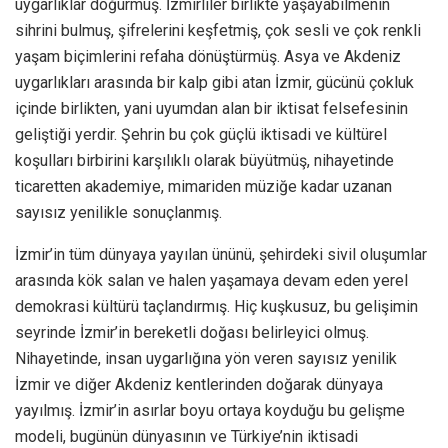
uygarlıklar doğurmuş. İzmirliler birlikte yaşayabilmenin
sihrini bulmuş, şifrelerini keşfetmiş, çok sesli ve çok renkli
yaşam biçimlerini refaha dönüştürmüş. Asya ve Akdeniz
uygarlıkları arasında bir kalp gibi atan İzmir, gücünü çokluk
içinde birlikten, yani uyumdan alan bir iktisat felsefesinin
geliştiği yerdir. Şehrin bu çok güçlü iktisadi ve kültürel
koşulları birbirini karşılıklı olarak büyütmüş, nihayetinde
ticaretten akademiye, mimariden müziğe kadar uzanan
sayısız yenilikle sonuçlanmış.
İzmir’in tüm dünyaya yayılan ününü, şehirdeki sivil oluşumlar
arasında kök salan ve halen yaşamaya devam eden yerel
demokrasi kültürü taçlandırmış. Hiç kuşkusuz, bu gelişimin
seyrinde İzmir’in bereketli doğası belirleyici olmuş.
Nihayetinde, insan uygarlığına yön veren sayısız yenilik
İzmir ve diğer Akdeniz kentlerinden doğarak dünyaya
yayılmış. İzmir’in asırlar boyu ortaya koyduğu bu gelişme
modeli, bugünün dünyasının ve Türkiye’nin iktisadi