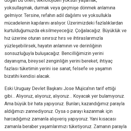
doğan bu öneri, teknolojiden yoksun yaşamak,
yoksullaşmak, durmak veya geçmişe dönmek anlamına
gelmiyor. Tersine, refahın adil dağılımı ve yoksullukla
mücadelenin kapılarını aralıyor. Üzerimizdeki fazlalıklardan
kurtulduğumuzda eksilmeyeceğiz. Çoğalacağız. Büyüklük ve
hız üzerine oturan sınırsız hırs ve ihtiraslarımızla
yüzleşebilirsek, hayatın anlamının ve derinliğinin
sonsuzluğuyla buluşacağız. Bencilliğimizin yerini
dayanışma, bireysel zenginliğin yerini bereket, ihtiyaç
fazlası tüketimin yerini ise sanat, felsefe ve yaşamın
bizatihi kendisi alacak.
Eski Uruguay Devlet Başkanı Jose Mujica’nın tarif ettiği
gibi… Alıyoruz, alıyoruz, alıyoruz… Koyacak yer bulamıyoruz.
Ama büyük bir hata yapıyoruz. Bunları, kazandığımız parayla
aldığımızı zannediyoruz. Oysa o parayı kazanmak için
harcadığımız zamanla alışveriş yapıyoruz. Yani kısacası
zamanla beraber yaşamlarımızı tüketiyoruz. Zamanın parayla