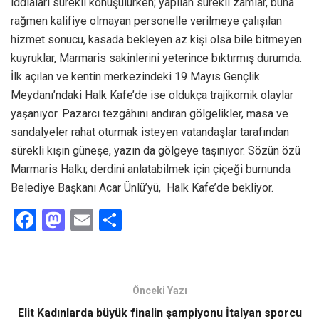
iddiaları sürekli konuşulurken; yapılan sürekli zamlar, buna
rağmen kalifiye olmayan personelle verilmeye çalışılan
hizmet sonucu, kasada bekleyen az kişi olsa bile bitmeyen
kuyruklar, Marmaris sakinlerini yeterince bıktırmış durumda.
İlk açılan ve kentin merkezindeki 19 Mayıs Gençlik
Meydanı’ndaki Halk Kafe’de ise oldukça trajikomik olaylar
yaşanıyor. Pazarcı tezgâhını andıran gölgelikler, masa ve
sandalyeler rahat oturmak isteyen vatandaşlar tarafından
sürekli kışın güneşe, yazın da gölgeye taşınıyor. Sözün özü
Marmaris Halkı; derdini anlatabilmek için çiçeği burnunda
Belediye Başkanı Acar Ünlü’yü, Halk Kafe’de bekliyor.
F
M
E
S
a
a
m
h
ce
st
ail
ar
b
o
e
Önceki Yazı
o
d
Elit Kadınlarda büyük finalin şampiyonu İtalyan sporcu