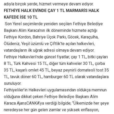
adıyla birçok yerde, hizmet vermeye devam ediyor.
FETHİYE HALK EVİNDE ÇAY 1 TL MARMARİS HALK
KAFEDE İSE 10 TL
Son Yerel seçimlerde yeniden seçilen Fethiye Belediye
Başkanı Alim Karaca’nın ilk döneminde hizmete açtığı
Fethiye Kordon, Bahriye Üçok Parkı, Göcek, Karaçulha,
Ölüdeniz, Yeşil üzümlü ve Çiftlik’te açılan halkevleri,
vatandaşların ilk uğrak adresi olmaya devam ediyor.
Fethiye Halkevleri’nde güncel fiyatlar; çay 1 TL, bitki çayları
8 TL, Türk Kahvesi 15 TL, diğer tüm kahveler 30 TL, çorba
35 TL, kaşarlı omlet 45 TL, beyaz peynirli domatesli tost 35
TL, tavuk döner 60 TL, hamburger 60 TL olarak vatandaşlara
sunuluyor.
Fethiyeliler’in Halkevleri uygulamasından oldukça memnun
olduğuna dikkat çeken Fethiye Belediye Başkanı Alim
Karaca AjansCANKA’ya verdiği bilgide; “Ülkemizde her şeye
neredeyse her gün gelen zamlar ve yüksek enflasyon,