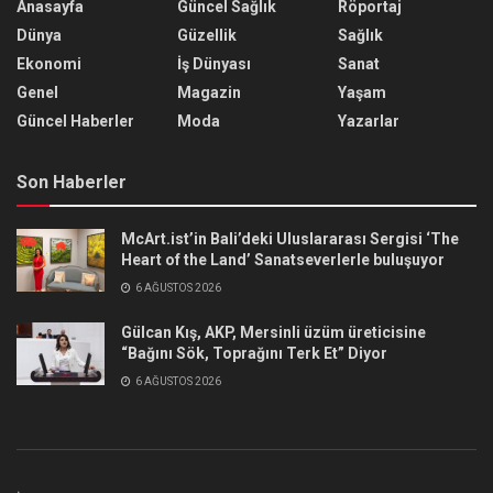
Anasayfa
Güncel Sağlık
Röportaj
Dünya
Güzellik
Sağlık
Ekonomi
İş Dünyası
Sanat
Genel
Magazin
Yaşam
Güncel Haberler
Moda
Yazarlar
Son Haberler
McArt.ist’in Bali’deki Uluslararası Sergisi ‘The
Heart of the Land’ Sanatseverlerle buluşuyor
6 AĞUSTOS 2026
Gülcan Kış, AKP, Mersinli üzüm üreticisine
“Bağını Sök, Toprağını Terk Et” Diyor
6 AĞUSTOS 2026