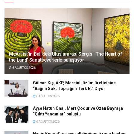
McArt.ist’in Bali’deki Uluslararası Sergisi ‘The Heart of
the Land’ Sanatseverlerle buluşuyor
6 AĞUSTOS 2026
Gülcan Kış, AKP, Mersinli üzüm üreticisine
“Bağını Sök, Toprağını Terk Et” Diyor
6 AĞUSTOS 2026
Ayşe Hatun Önal, Mert Çodur ve Ozan Bayraşa
“Çıktı Yangınlar” buluştu
6 AĞUSTOS 2026
Nasip Kısmet’ten yeni albümümn özgün bestesi