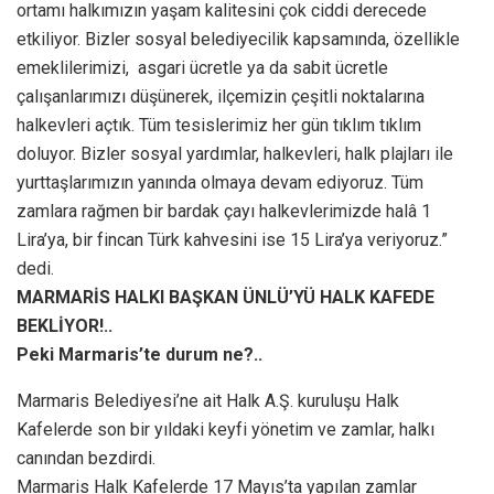
ortamı halkımızın yaşam kalitesini çok ciddi derecede
etkiliyor. Bizler sosyal belediyecilik kapsamında, özellikle
emeklilerimizi, asgari ücretle ya da sabit ücretle
çalışanlarımızı düşünerek, ilçemizin çeşitli noktalarına
halkevleri açtık. Tüm tesislerimiz her gün tıklım tıklım
doluyor. Bizler sosyal yardımlar, halkevleri, halk plajları ile
yurttaşlarımızın yanında olmaya devam ediyoruz. Tüm
zamlara rağmen bir bardak çayı halkevlerimizde halâ 1
Lira’ya, bir fincan Türk kahvesini ise 15 Lira’ya veriyoruz.”
dedi.
MARMARİS HALKI BAŞKAN ÜNLÜ’YÜ HALK KAFEDE
BEKLİYOR!..
Peki Marmaris’te durum ne?..
Marmaris Belediyesi’ne ait Halk A.Ş. kuruluşu Halk
Kafelerde son bir yıldaki keyfi yönetim ve zamlar, halkı
canından bezdirdi.
Marmaris Halk Kafelerde 17 Mayıs’ta yapılan zamlar