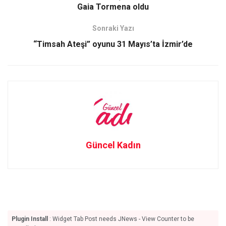
o
o
Gaia Tormena oldu
k
n
Sonraki Yazı
“Timsah Ateşi” oyunu 31 Mayıs’ta İzmir’de
Güncel Kadın
Plugin Install
: Widget Tab Post needs JNews - View Counter to be