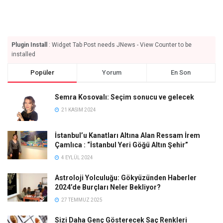
Plugin Install
: Widget Tab Post needs JNews - View Counter to be
installed
Popüler
Yorum
En Son
Semra Kosovalı: Seçim sonucu ve gelecek
21 KASIM 2024
İstanbul’u Kanatları Altına Alan Ressam İrem
Çamlıca : “İstanbul Yeri Göğü Altın Şehir”
4 EYLÜL 2024
Astroloji Yolculuğu: Gökyüzünden Haberler
2024’de Burçları Neler Bekliyor?
27 TEMMUZ 2025
Sizi Daha Genç Gösterecek Saç Renkleri