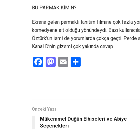
BU PARMAK KİMİN?
Ekrana gelen parmaklı tanıtım filmine çok fazla yo
komedyene ait olduğu yönündeydi. Bazı kullanıcılar
Öztürk’ün ismi de yorumlarda çokça geçti. Perde a
Kanal D’nin gizemi çok yakında cevap
F
M
E
S
a
a
m
h
ce
st
ail
ar
b
o
e
o
d
o
o
Önceki Yazı
Mükemmel Düğün Elbiseleri ve Abiye
k
n
Seçenekleri