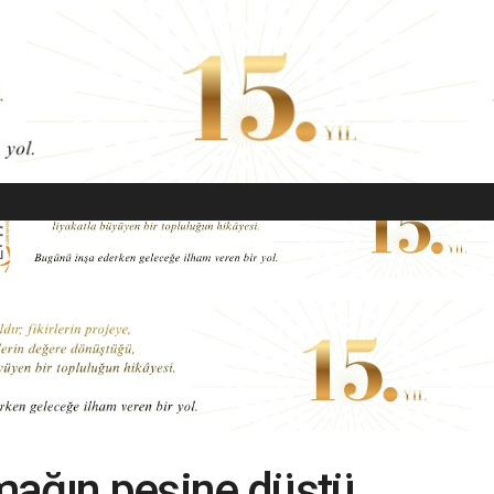
EKONOMI
MODA
GÜZELLIK
SAĞLIK
YAŞAM
SANAT
mağın peşine düştü