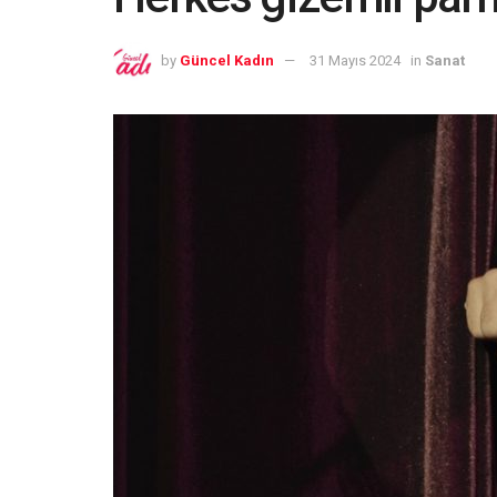
by
Güncel Kadın
31 Mayıs 2024
in
Sanat