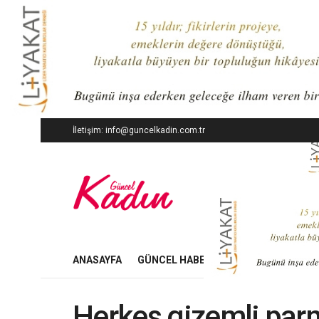
İletişim: info@guncelkadin.com.tr
ANASAYFA
GÜNCEL HABERLER
İŞ DÜNYASI
Herkes gizemli par