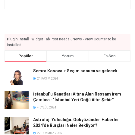
Plugin Install
: Widget Tab Post needs JNews - View Counter to be
installed
Popüler
Yorum
En Son
Semra Kosovalı: Seçim sonucu ve gelecek
21 KASIM 2024
İstanbul’u Kanatları Altına Alan Ressam İrem
Çamlıca : “İstanbul Yeri Göğü Altın Şehir”
4 EYLÜL 2024
Astroloji Yolculuğu: Gökyüzünden Haberler
2024’de Burçları Neler Bekliyor?
27 TEMMUZ 2025