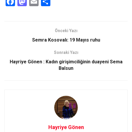
F
M
E
S
a
a
m
h
ce
st
ail
ar
b
o
e
Önceki Yazı
o
d
Semra Kosovalı: 19 Mayıs ruhu
o
o
Sonraki Yazı
k
n
Hayriye Gönen : Kadın girişimciliğinin duayeni Sema
Balsun
Hayriye Gönen