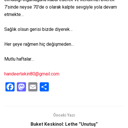
7’sinde neyse 70’de o olarak kalpte sevgiyle yola devam
etmekte…
Sağlık olsun gerisi bizde diyerek…
Her şeye rağmen hiç değişmeden…
Mutlu haftalar…
handeertekin80@gmail.com
F
M
E
S
a
a
m
h
ce
st
ail
ar
b
o
e
Önceki Yazı
o
d
Buket Keskinol: Lethe ”Unutuş”