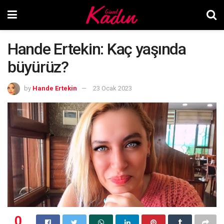
Hande Ertekin: Kaç yaşında
büyürüz?
by
Hande Ertekin
23 Ocak 2023
0