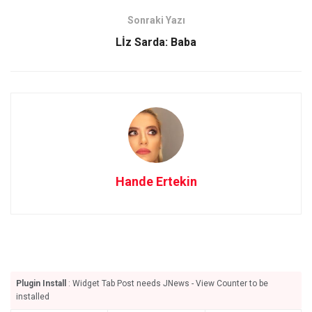
o
o
Sonraki Yazı
k
n
Lİz Sarda: Baba
Hande Ertekin
Plugin Install
: Widget Tab Post needs JNews - View Counter to be
installed