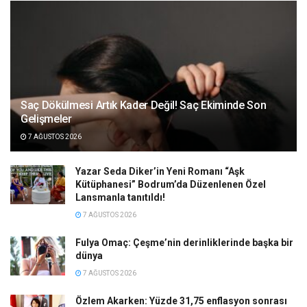
Saç Dökülmesi Artık Kader Değil! Saç Ekiminde Son
Gelişmeler
7 AĞUSTOS 2026
Yazar Seda Diker’in Yeni Romanı “Aşk
Kütüphanesi” Bodrum’da Düzenlenen Özel
Lansmanla tanıtıldı!
7 AĞUSTOS 2026
Fulya Omaç: Çeşme’nin derinliklerinde başka bir
dünya
7 AĞUSTOS 2026
Özlem Akarken: Yüzde 31,75 enflasyon sonrası