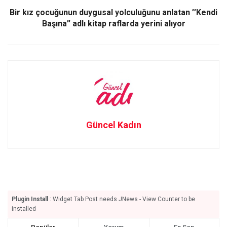
k
n
Bir kız çocuğunun duygusal yolculuğunu anlatan ’’Kendi
Başına” adlı kitap raflarda yerini alıyor
Güncel Kadın
Plugin Install
: Widget Tab Post needs JNews - View Counter to be
installed