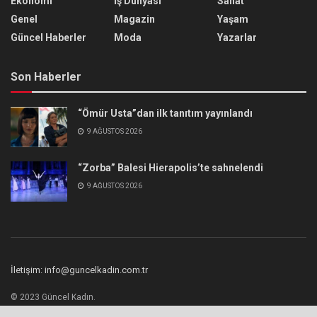
Ekonomi
İş Dünyası
Sanat
Genel
Magazin
Yaşam
Güncel Haberler
Moda
Yazarlar
Son Haberler
“Ömür Usta”dan ilk tanıtım yayınlandı
9 AĞUSTOS 2026
“Zorba” Balesi Hierapolis’te sahnelendi
9 AĞUSTOS 2026
İletişim: info@guncelkadin.com.tr
© 2023 Güncel Kadın.