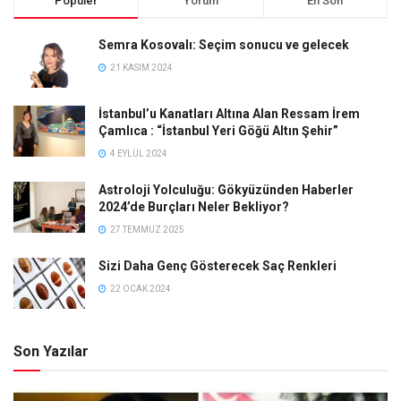
Popüler
Yorum
En Son
Semra Kosovalı: Seçim sonucu ve gelecek
21 KASIM 2024
İstanbul’u Kanatları Altına Alan Ressam İrem
Çamlıca : “İstanbul Yeri Göğü Altın Şehir”
4 EYLÜL 2024
Astroloji Yolculuğu: Gökyüzünden Haberler
2024’de Burçları Neler Bekliyor?
27 TEMMUZ 2025
Sizi Daha Genç Gösterecek Saç Renkleri
22 OCAK 2024
Son Yazılar