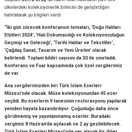
ülkelerdeki koleksiyonerlik bilincini de geliştirdiğini
hatırlatarak şu bilgileri verdi:
“İki gün sürecek konferansın temaları, ‘Doğu Halıları
Etütleri 2024’, ‘Halı Dokumacılığı ve Koleksiyonculuğun
Geçmişi ve Geleceği’, ‘Tarihi Halılar ve Tekstiller’,
‘Çağdaş Sanat, Tasarım ve Yeni Üretim’ olarak
belirlendi. Toplam bildiri sayısını da 20 ile sınırladık.
Konferans ve Fuar kapsamında çok özel sergilerimiz
de var.
Ana sergilerimizden biri Türk İslam Eserleri
Müzesi’nde olacak. Müze koleksiyonundan 45 eser
seçildi. Bu eserlerin 9 tanesinin restorasyonu yapılarak
yeniden hayata kazandırılıyor. Çoğunluğu daha önce
görülmemiş ve yayınlanmamış eserler. Buradaki
sergimiz 8 Haziran’da açılacak ve 2 ay gezilebilecek.
Türk İslam Eserleri Müzesi’nde yer alacak bir diğer