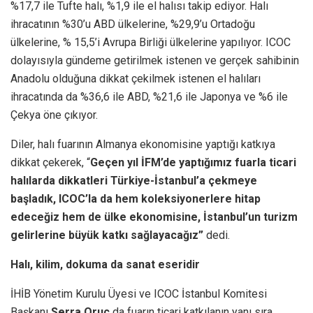
%17,7 ile Tufte halı, %1,9 ile el halısı takip ediyor. Halı
ihracatının %30’u ABD ülkelerine, %29,9’u Ortadoğu
ülkelerine, % 15,5’i Avrupa Birliği ülkelerine yapılıyor. ICOC
dolayısıyla gündeme getirilmek istenen ve gerçek sahibinin
Anadolu olduğuna dikkat çekilmek istenen el halıları
ihracatında da %36,6 ile ABD, %21,6 ile Japonya ve %6 ile
Çekya öne çıkıyor.
Diler, halı fuarının Almanya ekonomisine yaptığı katkıya
dikkat çekerek, “
Geçen yıl İFM’de yaptığımız fuarla ticari
halılarda dikkatleri Türkiye-İstanbul’a çekmeye
başladık, ICOC’la da hem koleksiyonerlere hitap
edeceğiz hem de ülke ekonomisine, İstanbul’un turizm
gelirlerine büyük katkı sağlayacağız”
dedi.
Halı, kilim, dokuma da sanat eseridir
İHİB Yönetim Kurulu Üyesi ve ICOC İstanbul Komitesi
Başkanı
Serra Oruç
da fuarın ticari katkılanın yanı sıra