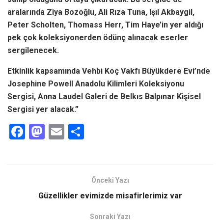
aralarında Ziya Bozoğlu, Ali Rıza Tuna, Işıl Akbaygil,
Peter Scholten, Thomass Herr, Tim Haye’in yer aldığı
pek çok koleksiyonerden ödünç alınacak eserler
sergilenecek.
Etkinlik kapsamında Vehbi Koç Vakfı Büyükdere Evi’nde
Josephine Powell Anadolu Kilimleri Koleksiyonu
Sergisi, Anna Laudel Galeri de Belkıs Balpınar Kişisel
Sergisi yer alacak.”
F
M
E
S
a
a
m
h
ce
st
ail
ar
b
o
e
Önceki Yazı
o
d
Güzellikler evimizde misafirlerimiz var
o
o
Sonraki Yazı