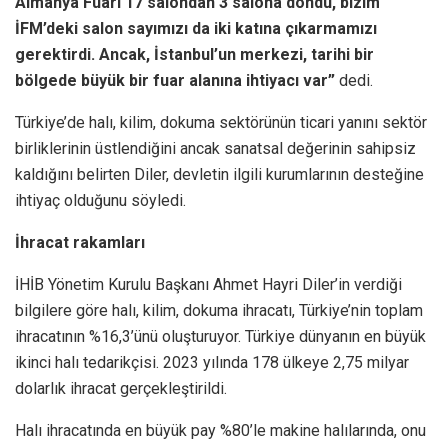
Almanya Fuarı 17 salondan 3 salona döndü, bizim
İFM’deki salon sayımızı da iki katına çıkarmamızı
gerektirdi. Ancak, İstanbul’un merkezi, tarihi bir
bölgede büyük bir fuar alanına ihtiyacı var”
dedi.
Türkiye’de halı, kilim, dokuma sektörünün ticari yanını sektör
birliklerinin üstlendiğini ancak sanatsal değerinin sahipsiz
kaldığını belirten Diler, devletin ilgili kurumlarının desteğine
ihtiyaç olduğunu söyledi.
İhracat rakamları
İHİB Yönetim Kurulu Başkanı Ahmet Hayri Diler’in verdiği
bilgilere göre halı, kilim, dokuma ihracatı, Türkiye’nin toplam
ihracatının %16,3’ünü oluşturuyor. Türkiye dünyanın en büyük
ikinci halı tedarikçisi. 2023 yılında 178 ülkeye 2,75 milyar
dolarlık ihracat gerçekleştirildi.
Halı ihracatında en büyük pay %80’le makine halılarında, onu