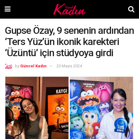
Gupse Özay, 9 senenin ardından
‘Ters Yüz’ün ikonik karekteri
‘Üzüntü’ için stüdyoya girdi
by
Güncel Kadın
23 Mayıs 2024