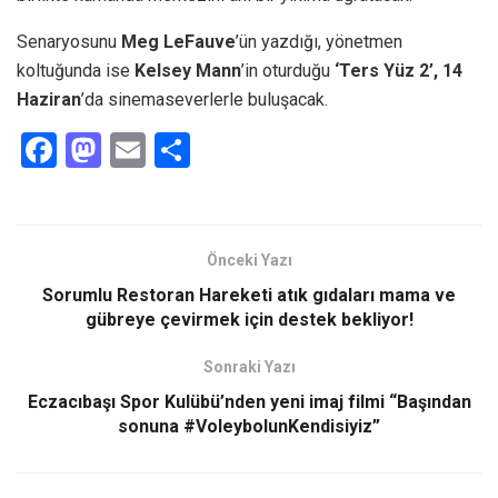
Senaryosunu
Meg LeFauve
’ün yazdığı, yönetmen
koltuğunda ise
Kelsey Mann
’in oturduğu
‘Ters Yüz 2’, 14
Haziran
’da sinemaseverlerle buluşacak.
F
M
E
S
a
a
m
h
ce
st
ail
ar
b
o
e
Önceki Yazı
o
d
Sorumlu Restoran Hareketi atık gıdaları mama ve
o
o
gübreye çevirmek için destek bekliyor!
k
n
Sonraki Yazı
Eczacıbaşı Spor Kulübü’nden yeni imaj filmi “Başından
sonuna #VoleybolunKendisiyiz”