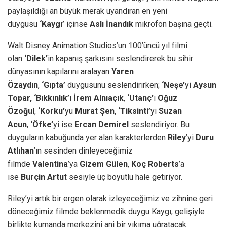
paylaşıldığı an büyük merak uyandıran en yeni
duygusu
‘Kaygı’
içinse
Aslı İnandık
mikrofon başına geçti.
Walt Disney Animation Studios’un 100’üncü yıl filmi
olan
‘Dilek’
in kapanış şarkısını seslendirerek bu sihir
dünyasının kapılarını aralayan
Yaren
Özaydın
,
‘Gıpta’
duygusunu seslendirirken;
‘Neşe’
yi
Aysun
Topar, ‘Bıkkınlık’
ı
İrem Alnıaçık
,
‘Utanç’
ı
Oğuz
Özoğul
,
‘Korku’
yu
Murat Şen
,
‘Tiksinti’
yi
Suzan
Acun
,
‘Öfke’
yi ise
Ercan Demirel
seslendiriyor. Bu
duyguların kabuğunda yer alan karakterlerden
Riley
’yi
Duru
Atlıhan
’ın sesinden dinleyeceğimiz
filmde
Valentina
’ya
Gizem Gülen
,
Koç Roberts
’a
ise
Burçin Artut
sesiyle üç boyutlu hale getiriyor.
Riley’yi artık bir ergen olarak izleyeceğimiz ve zihnine geri
döneceğimiz filmde beklenmedik duygu Kaygı, gelişiyle
birlikte kumanda merkezini ani bir yıkıma uğratacak.