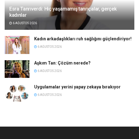
Esra Tanrıverdi: Hiç yaşamamış tanrıçalar, gerçek
kadınlar
6 AĞUSTOS 2026
Kadın arkadaşlıkları ruh sağlığını güçlendiriyor!
6 AĞUSTOS 2026
Aşkım Tan: Çözüm nerede?
6 AĞUSTOS 2026
Uygulamalar yerini yapay zekaya bırakıyor
6 AĞUSTOS 2026