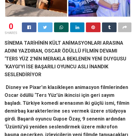
0
SHARES
SİNEMA TARİHİNİN KÜLT ANİMASYONLARI ARASINA
ADINI YAZDIRAN, OSCAR ÖDÜLLÜ FİLMİN DEVAMI
‘TERS YÜZ 2’NİN MERAKLA BEKLENEN YENİ DUYGUSU
‘KAYGI’YI İSE BAŞARILI OYUNCU ASLI İNANDIK
SESLENDİRİYOR
Disney ve Pixar’ın klasikleşen animasyon filmlerinden
Oscar ödüllü ‘Ters Yüz’ün ikincisi için geri sayım
başladı. Türkiye komedi arenasının iki güçlü ismi, filmin
demirbaş karakterlerine ses vermek üzere stüdyoya
girdi. Başarılı oyuncu Gupse Özay, 9 senenin ardından
‘Üzüntü’yü yeniden seslendirmek üzere mikrofon
başına geçerken, izleyicilerin yeni filmde tanışacakları