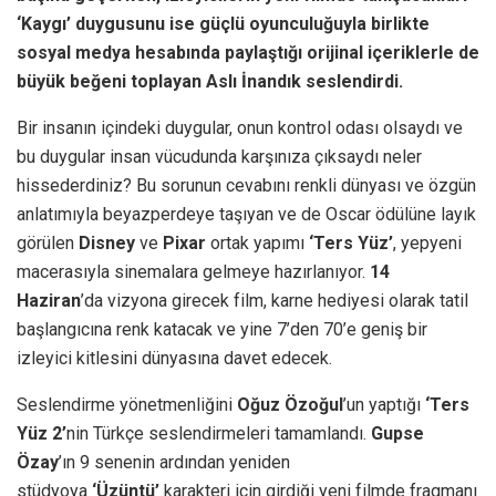
‘Kaygı’ duygusunu ise güçlü oyunculuğuyla birlikte
sosyal medya hesabında paylaştığı orijinal içeriklerle de
büyük beğeni toplayan Aslı İnandık seslendirdi.
Bir insanın içindeki duygular, onun kontrol odası olsaydı ve
bu duygular insan vücudunda karşınıza çıksaydı neler
hissederdiniz? Bu sorunun cevabını renkli dünyası ve özgün
anlatımıyla beyazperdeye taşıyan ve de Oscar ödülüne layık
görülen
Disney
ve
Pixar
ortak yapımı
‘Ters Yüz’
, yepyeni
macerasıyla sinemalara gelmeye hazırlanıyor.
14
Haziran
’da vizyona girecek film, karne hediyesi olarak tatil
başlangıcına renk katacak ve yine 7’den 70’e geniş bir
izleyici kitlesini dünyasına davet edecek.
Seslendirme yönetmenliğini
Oğuz Özoğul
’un yaptığı
‘Ters
Yüz 2’
nin Türkçe seslendirmeleri tamamlandı.
Gupse
Özay
’ın 9 senenin ardından yeniden
stüdyoya
‘Üzüntü’
karakteri için girdiği yeni filmde fragmanı