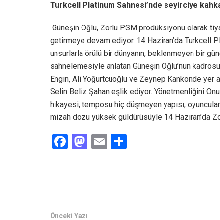
Turkcell Platinum Sahnesi’nde seyirciye kahk
Güneşin Oğlu, Zorlu PSM prodüksiyonu olarak tiyat
getirmeye devam ediyor. 14 Haziran’da Turkcell Pl
unsurlarla örülü bir dünyanın, beklenmeyen bir gü
sahnelemesiyle anlatan Güneşin Oğlu’nun kadrosund
Engin, Ali Yoğurtcuoğlu ve Zeynep Kankonde yer a
Selin Beliz Şahan eşlik ediyor. Yönetmenliğini Onu
hikayesi, temposu hiç düşmeyen yapısı, oyuncuları
mizah dozu yüksek güldürüsüyle 14 Haziran’da Zo
F
M
E
S
a
a
m
h
ce
st
ail
ar
b
o
e
o
d
o
o
Önceki Yazı