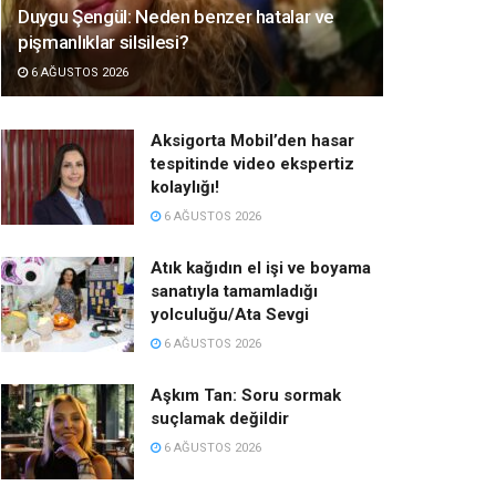
Duygu Şengül: Neden benzer hatalar ve
pişmanlıklar silsilesi?
6 AĞUSTOS 2026
Aksigorta Mobil’den hasar
tespitinde video ekspertiz
kolaylığı!
6 AĞUSTOS 2026
Atık kağıdın el işi ve boyama
sanatıyla tamamladığı
yolculuğu/Ata Sevgi
6 AĞUSTOS 2026
Aşkım Tan: Soru sormak
suçlamak değildir
6 AĞUSTOS 2026