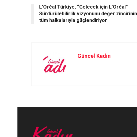
L’Oréal Türkiye, “Gelecek için L’Oréal”
k
n
Sürdürülebilirlik vizyonunu değer zincirinin
tüm halkalarıyla güçlendiriyor
Güncel Kadın