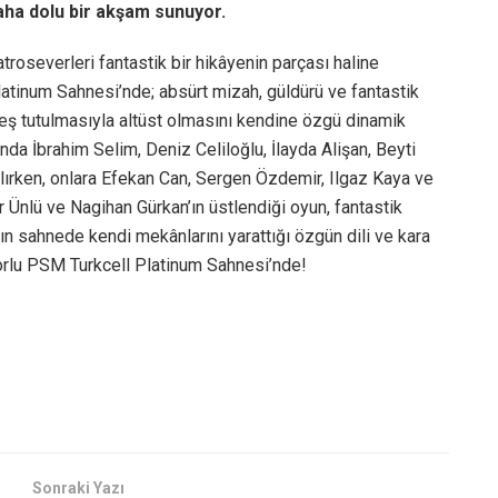
aha dolu bir akşam sunuyor.
roseverleri fantastik bir hikâyenin parçası haline
atinum Sahnesi’nde; absürt mizah, güldürü ve fantastik
neş tutulmasıyla altüst olmasını kendine özgü dinamik
a İbrahim Selim, Deniz Celiloğlu, İlayda Alişan, Beyti
lırken, onlara Efekan Can, Sergen Özdemir, Ilgaz Kaya ve
r Ünlü ve Nagihan Gürkan’ın üstlendiği oyun, fantastik
n sahnede kendi mekânlarını yarattığı özgün dili ve kara
rlu PSM Turkcell Platinum Sahnesi’nde!
Sonraki Yazı