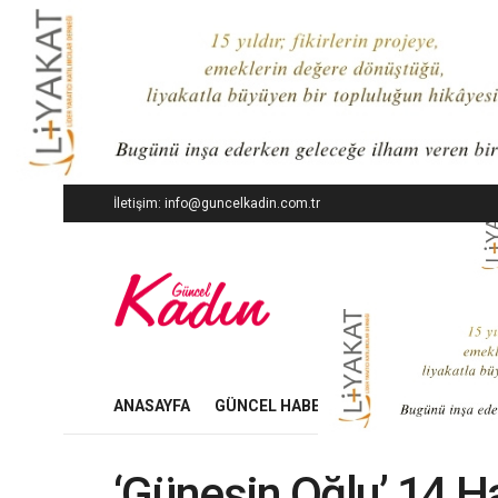
İletişim: info@guncelkadin.com.tr
ANASAYFA
GÜNCEL HABERLER
İŞ DÜNYASI
‘Güneşin Oğlu’ 14 H