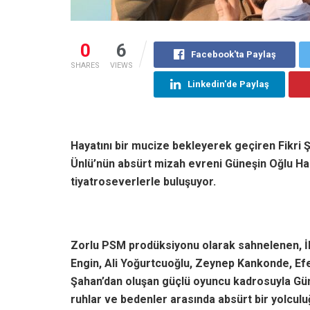
0
6
Facebook'ta Paylaş
SHARES
VIEWS
Linkedin'de Paylaş
Hayatını bir mucize bekleyerek geçiren Fikri Ş
Ünlü’nün absürt mizah evreni Güneşin Oğlu Ha
tiyatroseverlerle buluşuyor.
Zorlu PSM prodüksiyonu olarak sahnelenen, İbr
Engin, Ali Yoğurtcuoğlu, Zeynep Kankonde, Ef
Şahan’dan oluşan güçlü oyuncu kadrosuyla Güneş
ruhlar ve bedenler arasında absürt bir yolculu