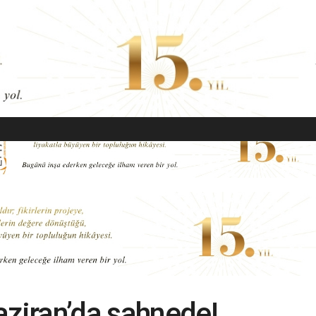
EKONOMI
MODA
GÜZELLIK
SAĞLIK
YAŞAM
SANAT
aziran’da sahnede!