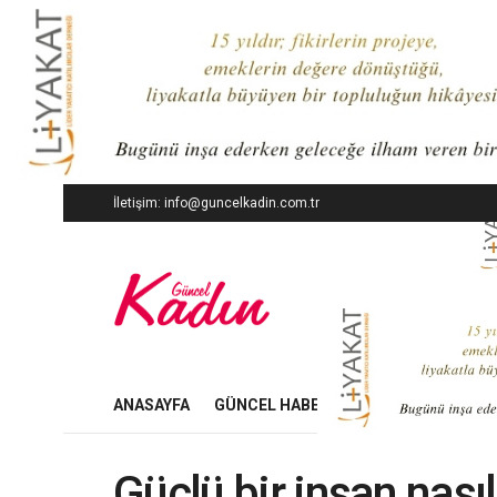
İletişim: info@guncelkadin.com.tr
ANASAYFA
GÜNCEL HABERLER
İŞ DÜNYASI
Güçlü bir insan nası