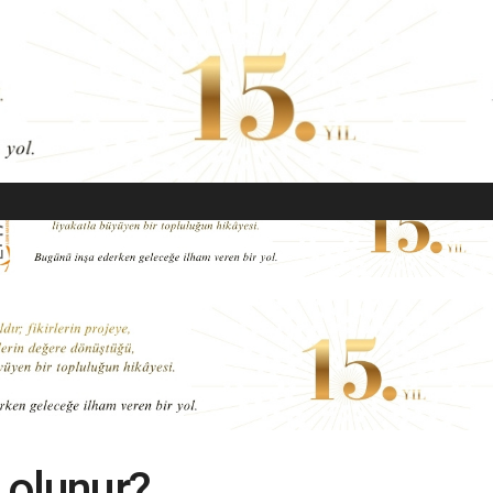
EKONOMI
MODA
GÜZELLIK
SAĞLIK
YAŞAM
SANAT
l olunur?