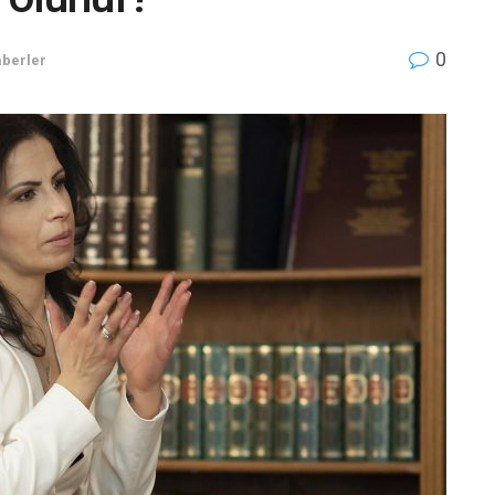
0
berler