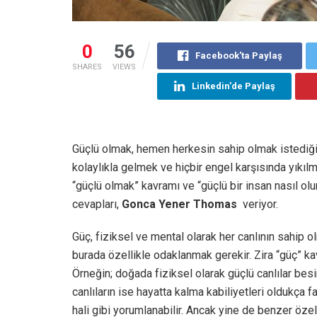
0
56
Facebook'ta Paylaş
SHARES
VIEWS
Linkedin'de Paylaş
Güçlü olmak, hemen herkesin sahip olmak istediği k
kolaylıkla gelmek ve hiçbir engel karşısında yıkılm
“güçlü olmak” kavramı ve “güçlü bir insan nasıl ol
cevapları,
Gonca
Yener
Thomas
veriyor.
Güç, fiziksel ve mental olarak her canlının sahip o
burada özellikle odaklanmak gerekir. Zira “güç” kav
Örneğin; doğada fiziksel olarak güçlü canlılar besin
canlıların ise hayatta kalma kabiliyetleri oldukça 
hali gibi yorumlanabilir. Ancak yine de benzer özelli