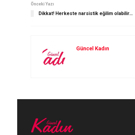
o
o
Önceki Yazı
Dikkat! Herkeste narsistik eğilim olabilir…
k
n
Güncel Kadın