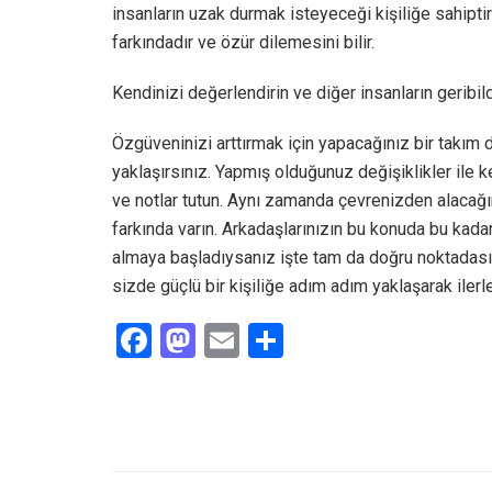
insanların uzak durmak isteyeceği kişiliğe sahiptirle
farkındadır ve özür dilemesini bilir.
Kendinizi değerlendirin ve diğer insanların geribild
Özgüveninizi arttırmak için yapacağınız bir takım de
yaklaşırsınız. Yapmış olduğunuz değişiklikler ile k
ve notlar tutun. Aynı zamanda çevrenizden alacağın
farkında varın. Arkadaşlarınızın bu konuda bu kadar
almaya başladıysanız işte tam da doğru noktadas
sizde güçlü bir kişiliğe adım adım yaklaşarak iler
F
M
E
S
a
a
m
h
ce
st
ail
ar
b
o
e
o
d