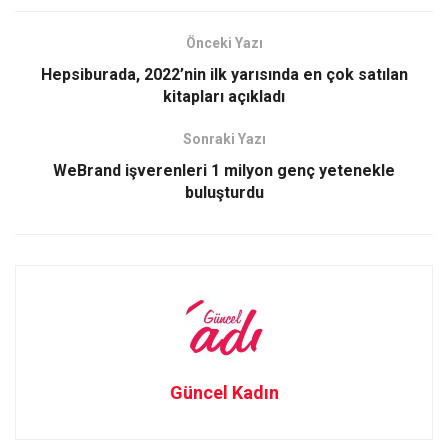
ce
st
ail
ar
b
o
e
Önceki Yazı
o
d
Hepsiburada, 2022’nin ilk yarısında en çok satılan
o
o
kitapları açıkladı
k
n
Sonraki Yazı
WeBrand işverenleri 1 milyon genç yetenekle
buluşturdu
Güncel Kadın