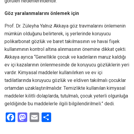
görülen nedenlerindendir.”
Göz yaralanmalarını önlemek için
Prof. Dr. Züleyha Yalnız Akkaya göz travmalarını önlemenin
mümkün olduğunu belirterek, iş yerlerinde koruyucu
polikarbonat gözlük ve baret takılmasının ve havai fişek
kullanımının kontrol altına alınmasının önemine dikkat çekti.
Akkaya ayrıca “Genellikle çocuk ve kadınların maruz kaldığı
ev içi kazalarının önlenmesinde de koruyucu gözlüklerin yeri
vardır. Kimyasal maddeler kullanılırken ve ev içi
tadilatlarında koruyucu gözlük ve eldiven takılmalı çocuklar
ortamdan uzaklaştırılmalıdır. Temizlikte kullanılan kimyasal
maddeler kilitli dolaplarda, tutulmalı, çocuk yeterli olgunluğa
geldiğinde bu maddelerle ilgili bilgilendirilmeli.” dedi.
F
M
E
S
a
a
m
h