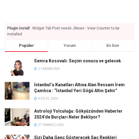
Plugin Install
: Widget Tab Post needs JNews - View Counter to be
installed
Popüler
Yorum
En Son
Semra Kosovalı: Seçim sonucu ve gelecek
21 KASIM 2024
İstanbul’u Kanatları Altına Alan Ressam İrem
Çamlıca : “İstanbul Yeri Göğü Altın Şehir”
4 EYLÜL 2024
Astroloji Yolculuğu: Gökyüzünden Haberler
2024’de Burçları Neler Bekliyor?
27 TEMMUZ 2025
Sizi Daha Genç Gösterecek Saç Renkleri