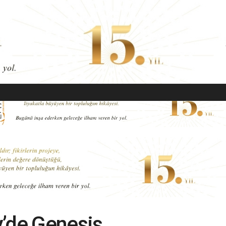
EKONOMI
MODA
GÜZELLIK
SAĞLIK
YAŞAM
SANAT
y’de Genesis