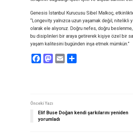
Genesis İstanbul Kurucusu Sibel Malkoç, etkinlikt
“Longevity yalnızca uzun yaşamak değil, nitelikli
olarak ele alıyoruz. Doğru nefes, doğru beslenme
bu disiplinleri bir araya getirerek kişiye özel bir
yaşam kalitesini bugünden inşa etmek mümkün.”
F
M
E
S
a
a
m
h
ce
st
ail
ar
b
o
e
o
d
o
o
Önceki Yazı
Elif Buse Doğan kendi şarkılarını yeniden
k
n
yorumladı