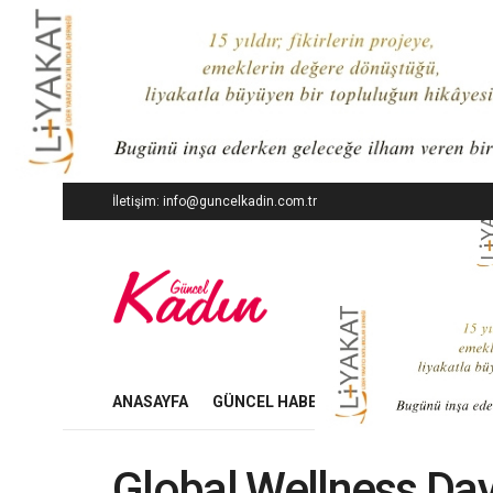
İletişim: info@guncelkadin.com.tr
ANASAYFA
GÜNCEL HABERLER
İŞ DÜNYASI
Global Wellness Da