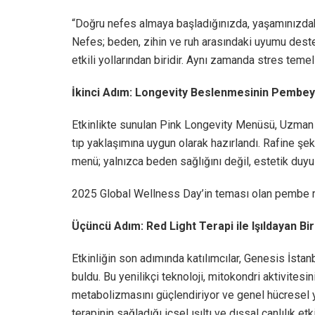
“Doğru nefes almaya başladığınızda, yaşamınızdaki
Nefes; beden, zihin ve ruh arasındaki uyumu dest
etkili yollarından biridir. Aynı zamanda stres temell
İkinci Adım: Longevity Beslenmesinin Pembey
Etkinlikte sunulan Pink Longevity Menüsü, Uzman 
tıp yaklaşımına uygun olarak hazırlandı. Rafine şek
menü; yalnızca beden sağlığını değil, estetik duyul
2025 Global Wellness Day’in teması olan pembe r
Üçüncü Adım: Red Light Terapi ile Işıldayan Bi
Etkinliğin son adımında katılımcılar, Genesis İsta
buldu. Bu yenilikçi teknoloji, mitokondri aktivitesini
metabolizmasını güçlendiriyor ve genel hücresel ye
terapinin sağladığı içsel ışıltı ve dışsal canlılık e