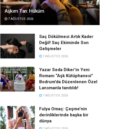
Aşkım Tan: Hüküm
7 AĞUSTOS 2026
Saç Dökülmesi Artık Kader
Değil! Saç Ekiminde Son
Gelişmeler
7 AĞUSTOS 2026
Yazar Seda Diker’in Yeni
Romanı “Aşk Kütüphanesi”
Bodrum’da Düzenlenen Özel
Lansmanla tanıtıldı!
7 AĞUSTOS 2026
Fulya Omaç: Çeşme’nin
derinliklerinde başka bir
dünya
7 AĞUSTOS 2026