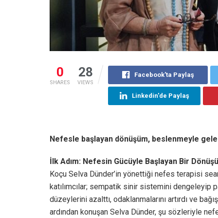
0
28
Facebook'ta Paylaş
SHARES
VIEWS
Linkedin'de Paylaş
Nefesle başlayan dönüşüm, beslenmeyle gelen
İlk Adım: Nefesin Gücüyle Başlayan Bir Dönü
Koçu Selva Dünder’in yönettiği nefes terapisi sea
katılımcılar; sempatik sinir sistemini dengeleyip 
düzeylerini azalttı, odaklanmalarını artırdı ve bağı
ardından konuşan Selva Dünder, şu sözleriyle nefe