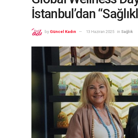
İstanbul’dan “Sağlı
by
Güncel Kadın
13 Haziran 2025
in
Sağlık