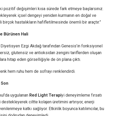
 pozitif değişimleri kısa sürede fark etmeye başlarsınız.
ekleyerek içsel dengeyi yeniden kurmanın en doğal ve
i birçok hastalıkların hafifletilmesinde önemli bir araçtır.”
e Bürünen Hali
Diyetisyen Ezgi Akdağ tarafından Genesis’in fonksiyonel
ersiz, glutensiz ve antioksidan zengini tariflerden oluşan
ara hitap eden görselliğiyle de ön plana çıktı.
enk hem ruhu hem de sofrayı renklendirdi.
r Son
nbul’da uygulanan
Red Light Terapi
yi deneyimleme fırsatı
 destekleyerek ciltte kolajen üretimini artırıyor, enerji
nilenmeye katkı sağlıyor. Etkinlik boyunca katılımcılar, bu
tkisini doğrudan deneyimledi.