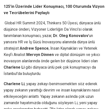
125’in Üzerinde Lider Konuşmacı, 100 Oturumda Vizyon
ve Tecrübelerini Paylaştı
Global HR Summit 2024, Thinkers 50 Üyesi, dünyaca ünlü
düşünce önderi, Vizyoner Liderliğin Da Vinci’si olarak
tanımlanan konuşmacı, yazar,
Dr. Oleg Konovalov
’un
yanısıra HR ve İş Gücü İnovasyonu alanında dünya ünlü
stratejist
Andrew Spence
, İnsan Kaynakları ve Yetenek
Keşfi Analist
Mervyn Dinnen
ve dijital dönüşüm ve yıkıcı
inovasyon alanlarında önde gelen bir düşünce lideri olan
Charlene Li
gibi dünyaca ünlü pek çok konuşmacıyı da
İstanbul’da buluşturdu.
Charlene Li
, yapay zekayı benimsemekten söz ederek
yapay zekanın yarattığı devrim ve insan kaynaklarını nasıl
etkileyeceğini anlattı. Yapay zekanın aslında çok uzun
zamandır hayatımızda olduğunu söyleyen Li, yeni yapay