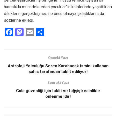
gerçekleştirdikleri iş birliğiyle “Hayati tehlike taşıyan bir
hastalıkla mücadele eden çocuklar”ın kalplerinde yaşattıkları
dileklerin gerçekleşmesine öncü olmaya çalıştıklarını da
sözlerine ekledi.
F
M
E
S
a
a
m
h
ce
st
ail
ar
b
o
e
Önceki Yazı
o
d
Astroloji Yolculuğu Seren Karabacak ismini kullanan
o
o
şahıs tarafından taklit ediliyor!
k
n
Sonraki Yazı
Gıda güvenliği için taklit ve tağşiş kesinlikle
önlenmelidir!