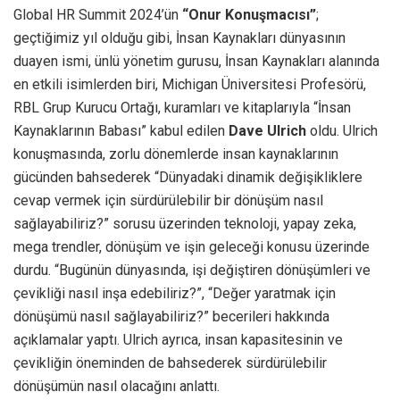
Global HR Summit 2024’ün
“Onur Konuşmacısı”
;
geçtiğimiz yıl olduğu gibi, İnsan Kaynakları dünyasının
duayen ismi, ünlü yönetim gurusu, İnsan Kaynakları alanında
en etkili isimlerden biri, Michigan Üniversitesi Profesörü,
RBL Grup Kurucu Ortağı, kuramları ve kitaplarıyla “İnsan
Kaynaklarının Babası” kabul edilen
Dave Ulrich
oldu. Ulrich
konuşmasında, zorlu dönemlerde insan kaynaklarının
gücünden bahsederek “Dünyadaki dinamik değişikliklere
cevap vermek için sürdürülebilir bir dönüşüm nasıl
sağlayabiliriz?” sorusu üzerinden teknoloji, yapay zeka,
mega trendler, dönüşüm ve işin geleceği konusu üzerinde
durdu. “Bugünün dünyasında, işi değiştiren dönüşümleri ve
çevikliği nasıl inşa edebiliriz?”, “Değer yaratmak için
dönüşümü nasıl sağlayabiliriz?” becerileri hakkında
açıklamalar yaptı. Ulrich ayrıca, insan kapasitesinin ve
çevikliğin öneminden de bahsederek sürdürülebilir
dönüşümün nasıl olacağını anlattı.