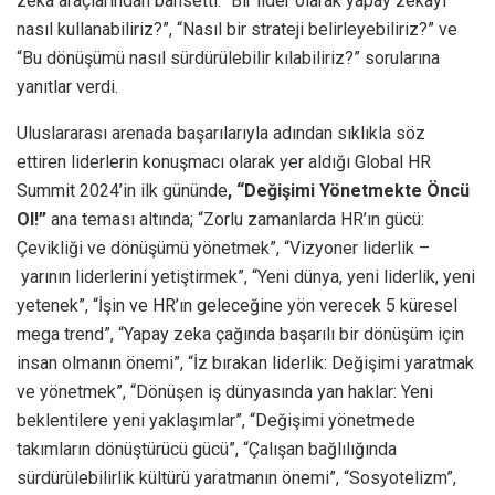
zeka araçlarından bahsetti. “Bir lider olarak yapay zekayı
nasıl kullanabiliriz?”, “Nasıl bir strateji belirleyebiliriz?” ve
“Bu dönüşümü nasıl sürdürülebilir kılabiliriz?” sorularına
yanıtlar verdi.
Uluslararası arenada başarılarıyla adından sıklıkla söz
ettiren liderlerin konuşmacı olarak yer aldığı Global HR
Summit 2024’in ilk gününde
, “Değişimi Yönetmekte Öncü
Ol!”
ana teması altında; “Zorlu zamanlarda HR’ın gücü:
Çevikliği ve dönüşümü yönetmek”, “Vizyoner liderlik –
yarının liderlerini yetiştirmek”, “Yeni dünya, yeni liderlik, yeni
yetenek”, “İşin ve HR’ın geleceğine yön verecek 5 küresel
mega trend”, “Yapay zeka çağında başarılı bir dönüşüm için
insan olmanın önemi”, “İz bırakan liderlik: Değişimi yaratmak
ve yönetmek”, “Dönüşen iş dünyasında yan haklar: Yeni
beklentilere yeni yaklaşımlar”, “Değişimi yönetmede
takımların dönüştürücü gücü”, “Çalışan bağlılığında
sürdürülebilirlik kültürü yaratmanın önemi”, “Sosyotelizm”,