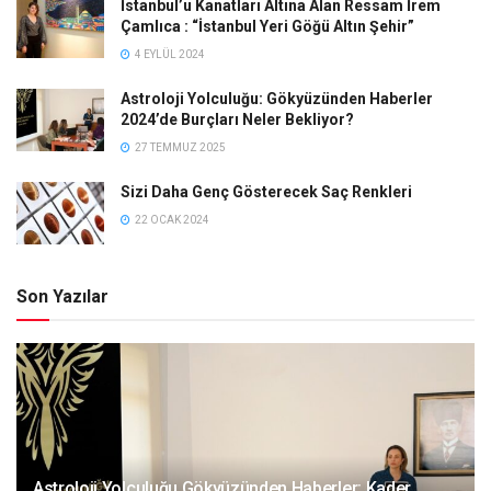
İstanbul’u Kanatları Altına Alan Ressam İrem
Çamlıca : “İstanbul Yeri Göğü Altın Şehir”
4 EYLÜL 2024
Astroloji Yolculuğu: Gökyüzünden Haberler
2024’de Burçları Neler Bekliyor?
27 TEMMUZ 2025
Sizi Daha Genç Gösterecek Saç Renkleri
22 OCAK 2024
Son Yazılar
Astroloji Yolculuğu Gökyüzünden Haberler: Kader