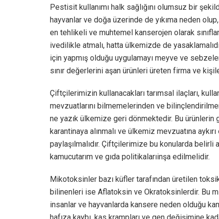
Pestisit kullanımı halk sağlığını olumsuz bir şekil
hayvanlar ve doğa üzerinde de yıkıma neden olup, 
en tehlikeli ve muhtemel kanserojen olarak sınıflandı
ivedilikle atmalı, hatta ülkemizde de yasaklamalıdı
için yapmış olduğu uygulamayı meyve ve sebzeler i
sınır değerlerini aşan ürünleri üreten firma ve kişile
Çiftçilerimizin kullanacakları tarımsal ilaçları, kul
mevzuatlarını bilmemelerinden ve bilinçlendirilme
ne yazık ülkemize geri dönmektedir. Bu ürünlerin ge
karantinaya alınmalı ve ülkemiz mevzuatına aykırı 
paylaşılmalıdır. Çiftçilerimize bu konularda belirli 
kamucutarım ve gıda politikalarıinşa edilmelidir.
Mikotoksinler bazı küfler tarafından üretilen toksi
bilinenleri ise Aflatoksin ve Okratoksinlerdir. Bu 
insanlar ve hayvanlarda kansere neden olduğu kanıt
hafıza kaybı, kas krampları ve gen değişimine kada