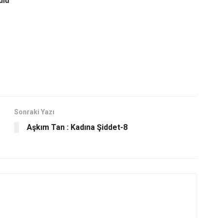
ulu
Sonraki Yazı
Aşkım Tan : Kadına Şiddet-8