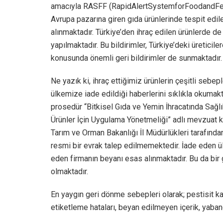
amacıyla RASFF (RapidAlertSystemforFoodandFeed)
Avrupa pazarına giren gıda ürünlerinde tespit edile
alınmaktadır. Türkiye’den ihraç edilen ürünlerde d
yapılmaktadır. Bu bildirimler, Türkiye’deki üreticiler
konusunda önemli geri bildirimler de sunmaktadır.
Ne yazık ki, ihraç ettiğimiz ürünlerin çeşitli sebep
ülkemize iade edildiği haberlerini sıklıkla okumakt
prosedür “Bitkisel Gıda ve Yemin İhracatında Sağl
Ürünler İçin Uygulama Yönetmeliği” adlı mevzuat 
Tarım ve Orman Bakanlığı İl Müdürlükleri tarafında
resmi bir evrak talep edilmemektedir. İade eden 
eden firmanın beyanı esas alınmaktadır. Bu da bir
olmaktadır.
En yaygın geri dönme sebepleri olarak; pestisit kal
etiketleme hataları, beyan edilmeyen içerik, yaba