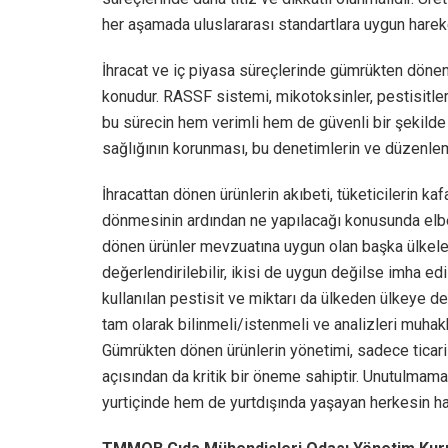
her aşamada uluslararası standartlara uygun hareke
İhracat ve iç piyasa süreçlerinde gümrükten dönen 
konudur. RASSF sistemi, mikotoksinler, pestisitle
bu sürecin hem verimli hem de güvenli bir şekilde y
sağlığının korunması, bu denetimlerin ve düzenlem
İhracattan dönen ürünlerin akıbeti, tüketicilerin ka
dönmesinin ardından ne yapılacağı konusunda elbett
dönen ürünler mevzuatına uygun olan başka ülkele
değerlendirilebilir, ikisi de uygun değilse imha edil
kullanılan pestisit ve miktarı da ülkeden ülkeye değ
tam olarak bilinmeli/istenmeli ve analizleri muhakk
Gümrükten dönen ürünlerin yönetimi, sadece ticari e
açısından da kritik bir öneme sahiptir. Unutulmamalı
yurtiçinde hem de yurtdışında yaşayan herkesin ha