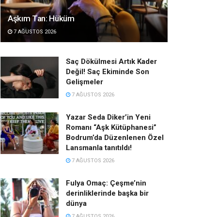
Aşkım Tan: Hüküm
7 AĞUSTOS 2026
Saç Dökülmesi Artık Kader
Değil! Saç Ekiminde Son
Gelişmeler
7 AĞUSTOS 2026
Yazar Seda Diker’in Yeni
Romanı “Aşk Kütüphanesi”
Bodrum’da Düzenlenen Özel
Lansmanla tanıtıldı!
7 AĞUSTOS 2026
Fulya Omaç: Çeşme’nin
derinliklerinde başka bir
dünya
7 AĞUSTOS 2026