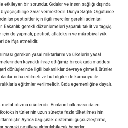
de etkileyen bir sorundur. Gıdalar ve insan sağlığı dışında
biyoçeşitliliğe zarar vermektedir. Dünya Sağlık Örgütünce
rılan pestisitler için ilgili merciler gerekli adımları
r. Bakanlık gerekli düzenlemeleri yaparak taklit ve tağşiş
çin de yapmalı, pestisit, aflatoksin ve mikrobiyal yük
ri de ifşa etmelidir.
lanılması gereken yasal miktarlarını ve ülkelerin yasal
melerinden kaynaklı ihraç ettiğimiz birçok gıda maddesi
ri dönüşlerinde ilgili bakanlıklar devreye girmeli, ürünler
olanlar imha edilmeli ve bu bilgiler de kamuoyu ile
aralıklarla eğitimler verilmelidir. Gıda egemenliğine dayalı,
k metabolizma ürünleridir. Bunların halk arasında en
mikotoksin türlerinin uzun süreçte fazla tüketilmesinin
lanmıştır. Ayrıca bağışıklık sistemini güçsüzleştirme,
r sonraki nesillere aktarılabilecek hasarlar