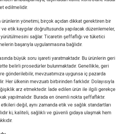
t edilmelidir.
ürünlerin yönetimi, birçok açıdan dikkat gerektiren bir
r ve etik kaygılar doğrultusunda yapılacak düzenlemeler,
ürütülmesini sağlar. Ticaretin şeffaflığı ve tüketici
elerin başarıyla uygulanmasına bağlıdır.
fasında büyük soru işareti yaratmaktadır. Bu ürünlerin geri
e belirli prosedürler bulunmaktadır. Genellikle, geri
re gönderilebilir, mevzuatımıza uygunsa iç pazarda
ir. Her ülkenin mevzuatı birbirinden farklıdır. Dolayısıyla
işiklik arz etmektedir. İade edilen ürün ile ilgili gerekçe
ak yapılmalıdır. Burada en önemli nokta şeffaflıktır.
tkileri değil, aynı zamanda etik ve sağlık standartları
dır ki, kaliteli, sağlıklı ve güvenli gıdaya ulaşmak hem
kkıdır.