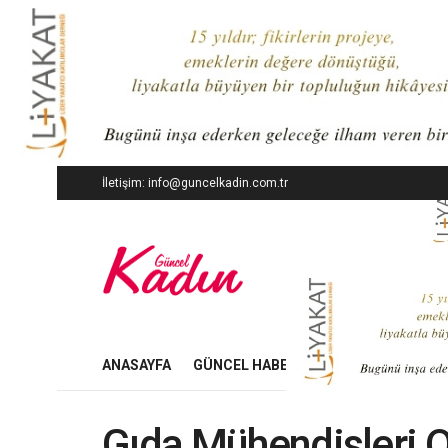
İletişim: info@guncelkadin.com.tr
ANASAYFA
GÜNCEL HABERLER
İŞ DÜNYASI
Gıda Mühendisleri O