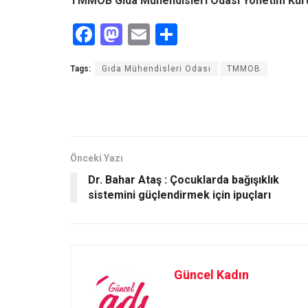
TMMOB Gıda Mühendisleri Odası Yönetim Kur
F
M
E
S
a
a
m
h
Tags:
Gıda Mühendisleri Odası
TMMOB
ce
st
ail
ar
b
o
e
o
d
o
o
Önceki Yazı
k
n
Dr. Bahar Ataş : Çocuklarda bağışıklık
sistemini güçlendirmek için ipuçları
Güncel Kadın