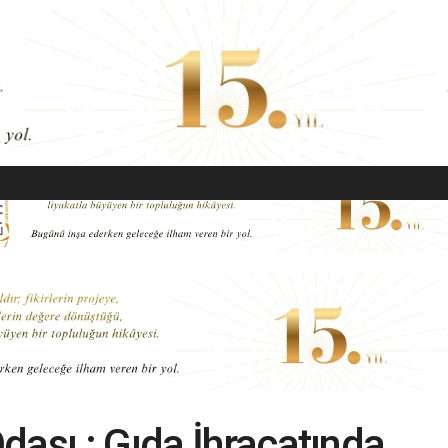
EKONOMI
MODA
GÜZELLIK
SAĞLIK
YAŞAM
SANAT
dası : Gıda İhracatında