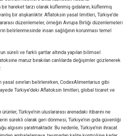
ir hareket tarzı olarak küflenmiş gıdaların, küflenmiş
nlış bir alışkanlıktır. Aflatoksin yasal limitleri, Türkiye’de
ararası düzenlemeler, örneğin Avrupa Birliği düzenlemeleri
itlerin belirlenmesinde insan sağlığının korunması temel
un süreli ve farklı şartlar altında yapılan bilimsel
aflatoksine maruz bırakılan canlılarda değişimler gözlenerek
.
 yasal sınırları belirlenirken, CodexAlimentarius gibi
sayede Türkiye’deki Aflatoksin limitleri, global ticaret ve
rünler, Türkiye’nin uluslararası arenadaki itibarını ne
erin sürekli olarak geri dönmesi, Türkiye’nin gıda güvenliği
u algısını yaratmaktadır. Bu nedenle, Türkiye’nin ihracat
retimden ambalajlamaya, taşımadan kalite kontrolüne kadar