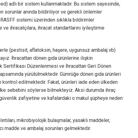
 adlı bir sistem kullanmaktadır. Bu sistem sayesinde,
n sorunlar anında bildiriliyor ve gerekli önlemler
e RASFF sistemi üzerinden sıklıkla bildirimler
e ve ihracatçılara, ihracat standartlarını iyileştirme
lerle (pestisit, aflatoksin, haşere, uygunsuz ambalaj vb)
ayız. İhracattan dönen gıda ürünlerine ilişkin
ık Sertifikası Düzenlenmesi ve İhracattan Geri Dönen
kapsamında yürütülmektedir. Gümrüğe dönen gıda ürünleri
n kontrol edilmektedir. Fakat, ürünleri iade eden ülkeden
ülke sebebini söylerse bilmekteyiz. Aksi durumda ihraç
 güvenlik zafiyetine ve kafalardaki o makul şüpheye neden
ıntıları, mikrobiyolojik bulaşmalar, yasaklı maddeler,
ncı madde ve ambalaj sorunları gelmektedir.