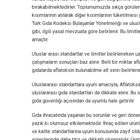
bırakabilmektedirler. Toplumumuzda sıkça görülen b
kısımlarının atılarak diğer kısımlarının tüketilmesi ya
Türk Gıda Kodeksi Bulaşanlar Yönetmeliği ve ulusl
gibi, ilgili yasal mevzuata göre belirlenir. Bu lim
amaçtır.
Uluslar arası standartlar ve limitler belirlenirken uz
çalışmaların sonuçları baz alınır. Belli bir miktar 
gıdalarda aflatoksin bulunabilme alt sınırı belirlenir
Uluslararası standartlara uyum amacıyla; Aflatoksin
uluslararası gıda standartları da dikkate alınır. Bu 
gıda güvenliği açısından da uyumlu hale getirilir.
Gıda ihracatında yaşanan bu sorunlar ve geri dönen ü
yazık ki olumsuz etkilemektedir. İhraç edilen ürünl
ve kalite standartlarına uyum konusunda zayıf olduğ
süreçlerinde daha titiz ve dikkatli olunmalıdır. Ü