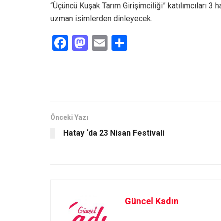
“Üçüncü Kuşak Tarım Girişimciliği” katılımcıları 3
uzman isimlerden dinleyecek.
F
M
E
S
a
a
m
h
ce
st
ail
ar
b
o
e
o
d
o
o
Önceki Yazı
Hatay ‘da 23 Nisan Festivali
k
n
Güncel Kadın