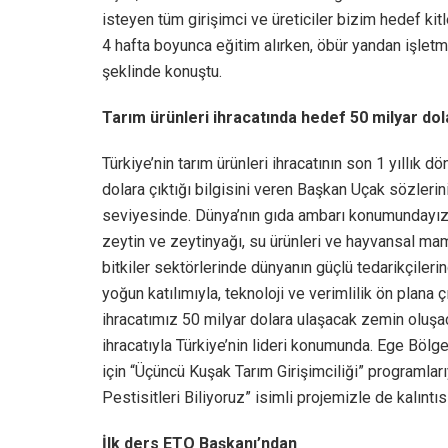
isteyen tüm girişimci ve üreticiler bizim hedef kit
4 hafta boyunca eğitim alırken, öbür yandan işlet
şeklinde konuştu.
Tarım ürünleri ihracatında hedef 50 milyar do
Türkiye’nin tarım ürünleri ihracatının son 1 yıllık 
dolara çıktığı bilgisini veren Başkan Uçak sözlerin
seviyesinde. Dünya’nın gıda ambarı konumundayı
zeytin ve zeytinyağı, su ürünleri ve hayvansal mamu
bitkiler sektörlerinde dünyanın güçlü tedarikçiler
yoğun katılımıyla, teknoloji ve verimlilik ön plana ç
ihracatımız 50 milyar dolara ulaşacak zemin oluşaca
ihracatıyla Türkiye’nin lideri konumunda. Ege Bölges
için “Üçüncü Kuşak Tarım Girişimciliği” programlar
Pestisitleri Biliyoruz” isimli projemizle de kalıntı
İlk ders ETO Başkanı’ndan