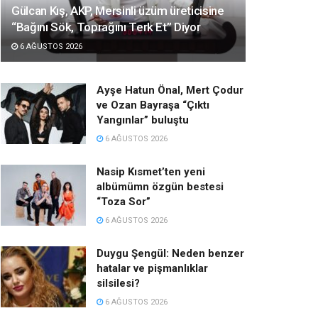
Gülcan Kış, AKP, Mersinli üzüm üreticisine
“Bağını Sök, Toprağını Terk Et” Diyor
6 AĞUSTOS 2026
Ayşe Hatun Önal, Mert Çodur
ve Ozan Bayraşa “Çıktı
Yangınlar” buluştu
6 AĞUSTOS 2026
Nasip Kısmet’ten yeni
albümümn özgün bestesi
“Toza Sor”
6 AĞUSTOS 2026
Duygu Şengül: Neden benzer
hatalar ve pişmanlıklar
silsilesi?
6 AĞUSTOS 2026