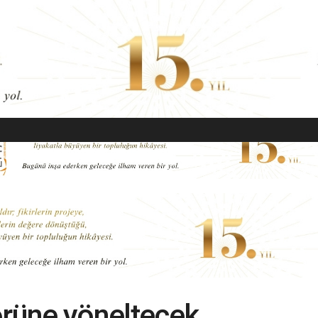
EKONOMI
MODA
GÜZELLIK
SAĞLIK
YAŞAM
SANAT
örüne yöneltecek