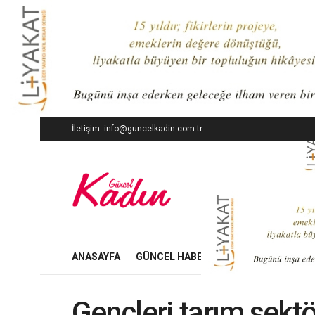
İletişim: info@guncelkadin.com.tr
ANASAYFA
GÜNCEL HABERLER
İŞ DÜNYASI
Gençleri tarım sekt