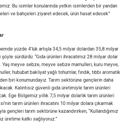
lemiz. Bu isimler konularında yetkin isimlerden bir yandan
meleri ve bahçeleri ziyaret edecek, ürün hasat edecek”
lar
dönemde yüzde 4’lük artışla 34,5 milyar dolardan 35,8 milyar
i şöyle sürdürdü: “Gıda ürünleri ihracatımız 28 milyar dolar
z. Yaş meyve sebze, meyve sebze mamulleri, kuru meyve,
ller, hububat bakliyat yağlı tohumlar, fındık, tıbbi aromatik
inden biri konumundayız. Tarım sektörüne gençlerin daha
ıkacak. Kalıntısız güvenli gıda üretimiyle tarım ürünleri
k. Ege Bölgemiz yıllık 7,5 milyar dolarlık tarım ürünleri
i’nin tarım ürünleri ihracatını 10 milyar dolara çıkarmak
ıyla gençleri tarım sektörüne kazandırırken, “Kullandığımız
sız üretime katkı sağlıyoruz.”