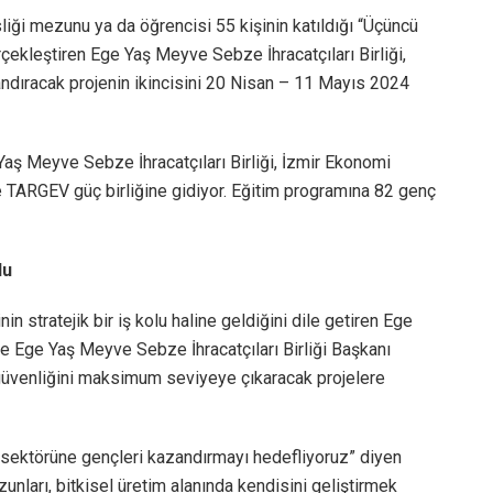
iği mezunu ya da öğrencisi 55 kişinin katıldığı “Üçüncü
erçekleştiren Ege Yaş Meyve Sebze İhracatçıları Birliği,
ndıracak projenin ikincisini 20 Nisan – 11 Mayıs 2024
Yaş Meyve Sebze İhracatçıları Birliği, İzmir Ekonomi
TARGEV güç birliğine gidiyor. Eğitim programına 82 genç
du
 stratejik bir iş kolu haline geldiğini dile getiren Ege
 ve Ege Yaş Meyve Sebze İhracatçıları Birliği Başkanı
a güvenliğini maksimum seviyeye çıkaracak projelere
m sektörüne gençleri kazandırmayı hedefliyoruz” diyen
zunları, bitkisel üretim alanında kendisini geliştirmek