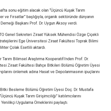
hafta sonu eğitim alacak olan “Üçüncü Kuşak Tarım
itler ve Fırsatlar” başlığıyla, organik sektöründe dünyanın
 Derneği Başkanı Prof. Dr. Uygun Aksoy verdi.
 ETO Genel Sekreteri Ziraat Yüksek Mühendisi Özge Çiçekli
ratejilerini Ege Üniversitesi Ziraat Fakültesi Toprak Bilimi
ter Çolak Esetlili aktardı.
 Tarım Bilimsel Araştırma Kooperatifi’nden Prof. Dr.
tesi Ziraat Fakültesi Bahçe Bitkileri Bölümü Öğretim Üyesi
ıplarını önlemek adına Hasat ve Depolanmasının ipuçlarını
ve Bitki Besleme Bölümü Öğretim Üyesi Doç. Dr. Mustafa
 “Üçüncü Kuşak Tarım Girişimciliği” katılımcılarını
 Yenilikçi Uygulama Örneklerini paylaştı.