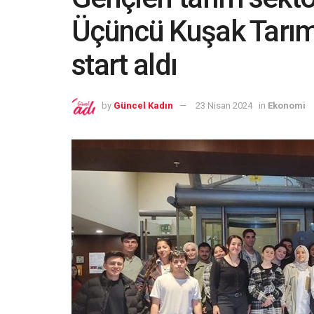
Üçüncü Kuşak Tarım 
start aldı
by
Güncel Kadın
23 Nisan 2024
in
Ekonomi